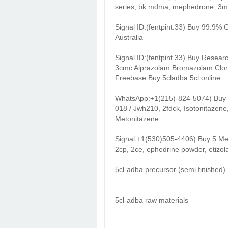
series, bk mdma, mephedrone, 3m
Signal ID:(fentpint.33) Buy 99.9%
Australia
Signal ID:(fentpint.33) Buy Resea
3cmc Alprazolam Bromazolam Clo
Freebase Buy 5cladba 5cl online
WhatsApp:+1(215)-824-5074) Buy 1
018 / Jwh210, 2fdck, Isotonitazene
Metonitazene
Signal:+1(530)505-4406) Buy 5 Me
2cp, 2ce, ephedrine powder, etizol
5cl-adba precursor (semi finished)
5cl-adba raw materials