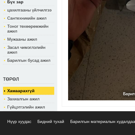
Бүх зар
цахилгааны үйлчилгээ
Сантехникийн ажил
Тоног төхөөрөмжийн
ажил
Мужааны ажил
Засал чимэглэлийн
ажил
Барилгын бусад ажил
ТӨРӨЛ
Хамаарахгүй
Захиалгын ажил
Гүйцэтгэлийн ажил
Нүүр хуудас
Бидний тухай
Барилгын материалын худалда