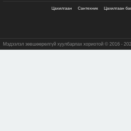
Цахилгаан
Сантехник
Цахилгаан ба
Мэдээлэл зөвшөөрөлгүй хуулбарлах хориотой © 2016 - 20