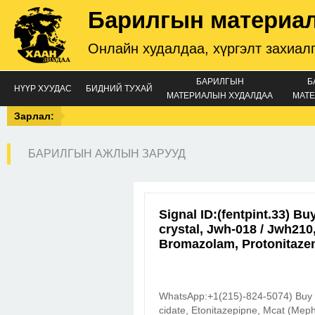
Барилгын материа
Онлайн худалдаа, хүргэлт захиал
БАРИЛГЫН
Б
НҮҮР ХУУДАС
БИДНИЙ ТУХАЙ
МАТЕРИАЛЫН ХУДАЛДАА
МАТЕ
Зарлал:
БАРИЛГЫН АЖЛЫН ЗАРУУД
Signal ID:(fentpint.33) B
crystal, Jwh-018 / Jwh210,
Bromazolam, Protonitaze
WhatsApp:+1(215)-824-5074) Buy 
cidate, Etonitazepipne, Mcat (Me