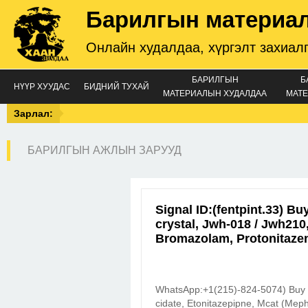
Барилгын материа
Онлайн худалдаа, хүргэлт захиал
БАРИЛГЫН
Б
НҮҮР ХУУДАС
БИДНИЙ ТУХАЙ
МАТЕРИАЛЫН ХУДАЛДАА
МАТЕ
Зарлал:
БАРИЛГЫН АЖЛЫН ЗАРУУД
Signal ID:(fentpint.33) B
crystal, Jwh-018 / Jwh210,
Bromazolam, Protonitaze
WhatsApp:+1(215)-824-5074) Buy 
cidate, Etonitazepipne, Mcat (Me