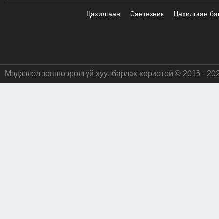
Цахилгаан
Сантехник
Цахилгаан ба
Мэдээлэл зөвшөөрөлгүй хуулбарлах хориотой © 2016 - 20