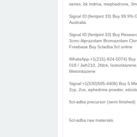
series, bk mdma, mephedrone, 3m
Signal ID:(fentpint.33) Buy 99.9%
Australia
Signal ID:(fentpint.33) Buy Resea
3cmc Alprazolam Bromazolam Clo
Freebase Buy 5cladba 5cl online
WhatsApp:+1(215)-824-5074) Buy 1
018 / Jwh210, 2fdck, Isotonitazene
Metonitazene
Signal:+1(530)505-4406) Buy 5 Me
2cp, 2ce, ephedrine powder, etizol
5cl-adba precursor (semi finished)
5cl-adba raw materials