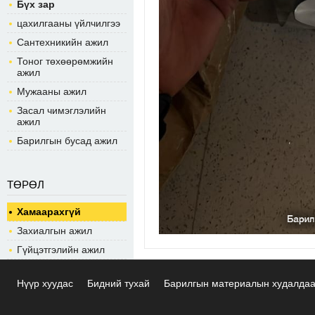
Бүх зар
цахилгааны үйлчилгээ
Сантехникийн ажил
Тоног төхөөрөмжийн
ажил
Мужааны ажил
Засал чимэглэлийн
ажил
Барилгын бусад ажил
ТӨРӨЛ
Хамаарахгүй
Захиалгын ажил
Гүйцэтгэлийн ажил
Нүүр хуудас
Бидний тухай
Барилгын материалын худалда