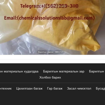
ын материалын худалдаа
Барилгын материалын зар
Барилгын 
Холбоо барих
нтехник
Цахилгаан багаж
Гар багаж
Засал чимэглэл
Бусад