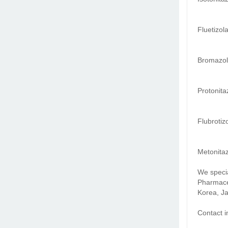
Fluetizo
Bromazol
Protonit
Flubroti
Metonita
We specia
Pharmace
Korea, Ja
Contact i