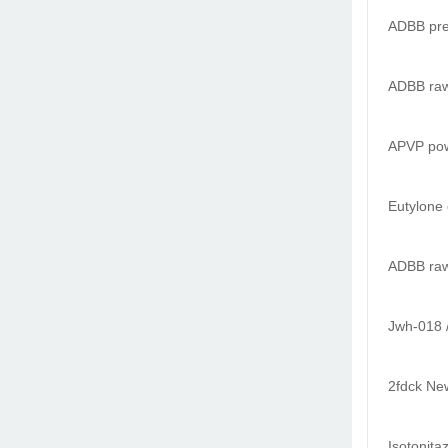
ADBB prec
ADBB raw
APVP po
Eutylone 
ADBB raw
Jwh-018 
2fdck New
Isotonit