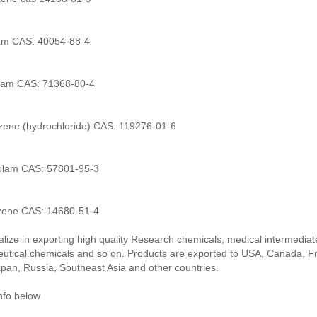
lam CAS: 40054-88-4
am CAS: 71368-80-4
azene (hydrochloride) CAS: 119276-01-6
zolam CAS: 57801-95-3
zene CAS: 14680-51-4
lize in exporting high quality Research chemicals, medical intermediat
utical chemicals and so on. Products are exported to USA, Canada, F
pan, Russia, Southeast Asia and other countries.
nfo below