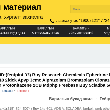
 материал
, хүргэлт захиалга
лавлах утас ''19002121'' 7724
БАРИЛГЫН
БАРИЛГЫН
БАРИЛГЫН
М
АЛЫН ХУДАЛДАА
МАТЕРИАЛЫН ЗАР
ҮЙЛЧИЛГЭЭНИЙ
МЭ
ЗАР
 ID:(fentpint.33) Buy Research Chemicals Ephedrine 
8 2fdck Apvp 3cmc Alprazolam Bromazolam Clona
 Protonitazene 2CB Mdphp Freebase Buy 5cladba 5
e
·
[ Засах ]
[ Устгах ]
Барилгын бусад ажил · Гүйцэ
:+1(215)-824-5074) Buy 1kg 6CL-ADB A, 5CLADBA, bmkoil, pmk ethyl