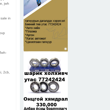
e, jwh
sale in
pvp
Jwh-
, 2cb,