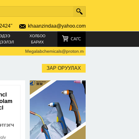
2424''
khaanzindaa@yahoo.com
ЭДЭЭ
ХОЛБОО
САГС
ДЭЭЛЭЛ
БАРИХ
Megalabchemicals@proton.me Where to buy GBL online
-
68
ЗАР ОРУУЛАХ
hcl
zolam
cl
тгэгч
gly