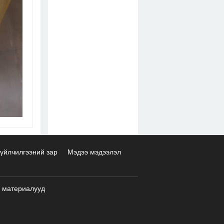
үйлчилгээний зар
Мэдээ мэдээлэл
 материалууд