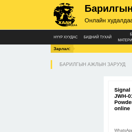
Барилгын
Онлайн худалдаа
НҮҮР ХУУДАС
БИДНИЙ ТУХАЙ
МАТЕРИ
Зарлал:
БАРИЛГЫН АЖЛЫН ЗАРУУД
Signal
JWH-01
Powder
onlin
WhatsApp