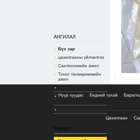
АНГИЛАЛ
Бүх зар
цахилгааны үйлчилгээ
Сантехникийн ажил
Тоног төхөөрөмжийн
ажил
Мужааны ажил
Нүүр хуудас
Бидний тухай
Барилг
Засал чимэглэлийн
ажил
Барилгын бусад ажил
Цахилгаан
Са
ТӨРӨЛ