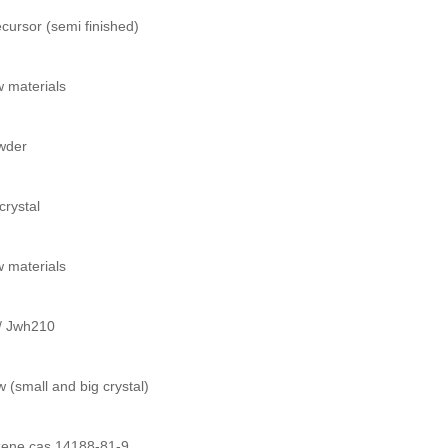
ursor (semi finished)
 materials
wder
crystal
 materials
/ Jwh210
 (small and big crystal)
azene cas 14188-81-9