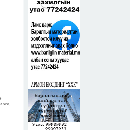
e,
rance,