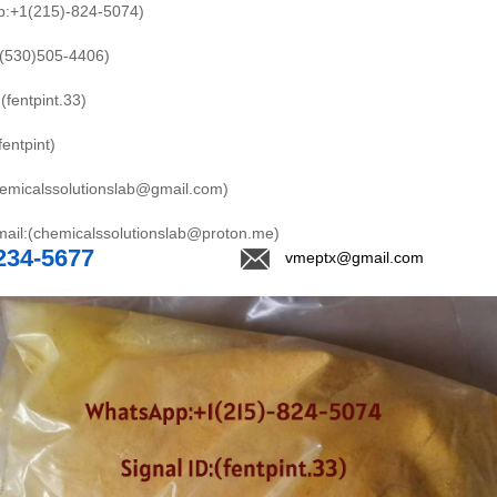
:+1(215)-824-5074)
1(530)505-4406)
(fentpint.33)
fentpint)
hemicalssolutionslab@gmail.com)
mail:(chemicalssolutionslab@proton.me)
234-5677
vmeptx@gmail.com