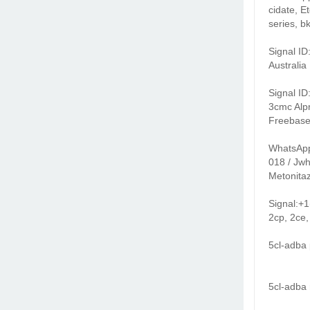
cidate, 
series, 
Signal I
Australia
Signal I
3cmc Alp
Freebase
WhatsApp
018 / Jwh
Metonita
Signal:+
2cp, 2ce,
5cl-adba 
5cl-adba 