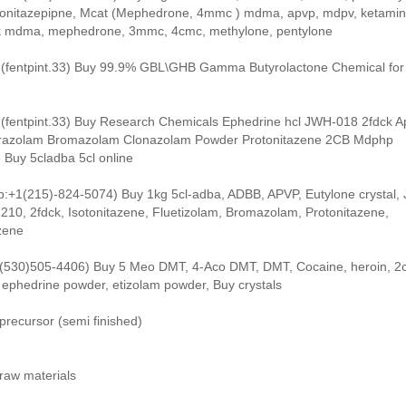
Etonitazepipne, Mcat (Mephedrone, 4mmc ) mdma, apvp, mdpv, ketamin
bk mdma, mephedrone, 3mmc, 4cmc, methylone, pentylone
D:(fentpint.33) Buy 99.9% GBL\GHB Gamma Butyrolactone Chemical for 
D:(fentpint.33) Buy Research Chemicals Ephedrine hcl JWH-018 2fdck A
razolam Bromazolam Clonazolam Powder Protonitazene 2CB Mdphp
 Buy 5cladba 5cl online
:+1(215)-824-5074) Buy 1kg 5cl-adba, ADBB, APVP, Eutylone crystal, 
210, 2fdck, Isotonitazene, Fluetizolam, Bromazolam, Protonitazene,
zene
1(530)505-4406) Buy 5 Meo DMT, 4-Aco DMT, DMT, Cocaine, heroin, 2ci
 ephedrine powder, etizolam powder, Buy crystals
precursor (semi finished)
raw materials