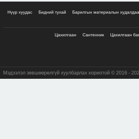
Нүүр хуудас
Бидний тухай
Барилгын материалын худалда
Цахилгаан
Сантехник
Цахилгаан ба
Мэдээлэл зөвшөөрөлгүй хуулбарлах хориотой © 2016 - 20