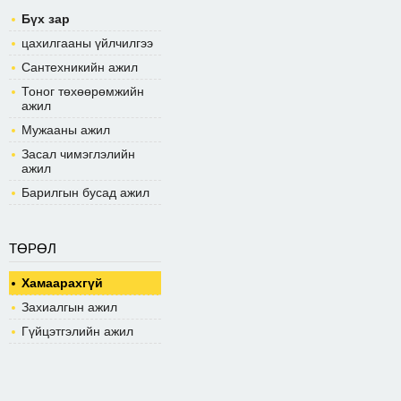
Бүх зар
цахилгааны үйлчилгээ
Сантехникийн ажил
Тоног төхөөрөмжийн
ажил
Мужааны ажил
Засал чимэглэлийн
ажил
Барилгын бусад ажил
ТӨРӨЛ
Хамаарахгүй
Захиалгын ажил
Гүйцэтгэлийн ажил