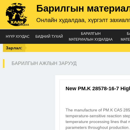
Барилгын материа
Онлайн худалдаа, хүргэлт захиал
БАРИЛГЫН
Б
НҮҮР ХУУДАС
БИДНИЙ ТУХАЙ
МАТЕРИАЛЫН ХУДАЛДАА
МАТЕ
Зарлал:
БАРИЛГЫН АЖЛЫН ЗАРУУД
New PM.K 28578-16-7 Hig
The manufacture of PM.K CAS 285
temperature-sensitive reaction steps
temperature processing lines that ma
parameters throughout production. T