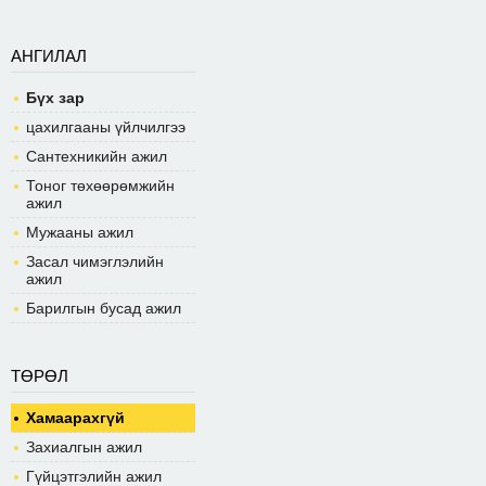
АНГИЛАЛ
Бүх зар
цахилгааны үйлчилгээ
Сантехникийн ажил
Тоног төхөөрөмжийн
ажил
Мужааны ажил
Засал чимэглэлийн
ажил
Барилгын бусад ажил
ТӨРӨЛ
Хамаарахгүй
Захиалгын ажил
Гүйцэтгэлийн ажил