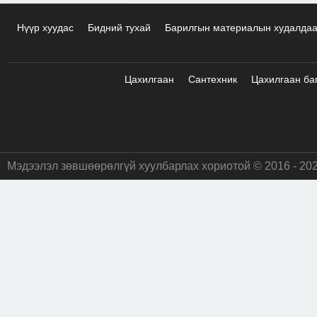
Нүүр хуудас
Бидний тухай
Барилгын материалын худалда
Цахилгаан
Сантехник
Цахилгаан ба
Мэдээлэл зөвшөөрөлгүй хуулбарлах хориотой © 2016 - 20