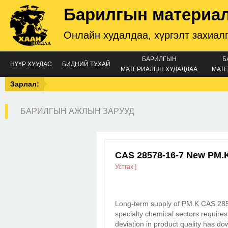
Барилгын материа
Онлайн худалдаа, хүргэлт захиал
БАРИЛГЫН
Б
НҮҮР ХУУДАС
БИДНИЙ ТУХАЙ
МАТЕРИАЛЫН ХУДАЛДАА
МАТЕ
Зарлал:
БАРИЛГЫН АЖЛЫН ЗАРУУД
CAS 28578-16-7 New PM.
Устгах ]
Long-term supply of PM.K CAS 2857
specialty chemical sectors require
deviation in product quality has d