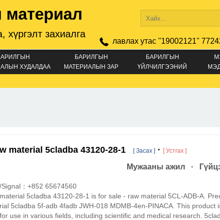
 материал
, хүргэлт захиалга
лавлах утас ''19002121'' 7724
БАРИЛГЫН
БАРИЛГЫН
БАРИЛГЫН
М
АЛЫН ХУДАЛДАА
МАТЕРИАЛЫН ЗАР
ҮЙЛЧИЛГЭЭНИЙ
МЭ
ЗАР
w material 5cladba 43120-28-1
·
[ Засах ]
[ Устгах ]
Мужааны ажил · Гүйцэ
/Signal：+852 65674560
aterial 5cladba 43120-28-1 is for sale - raw material 5CL-ADB-A. Pre
rial 5cladba 5f-adb 4fadb JWH-018 MDMB-4en-PINACA. This product i
for use in various fields, including scientific and medical research. 5cla