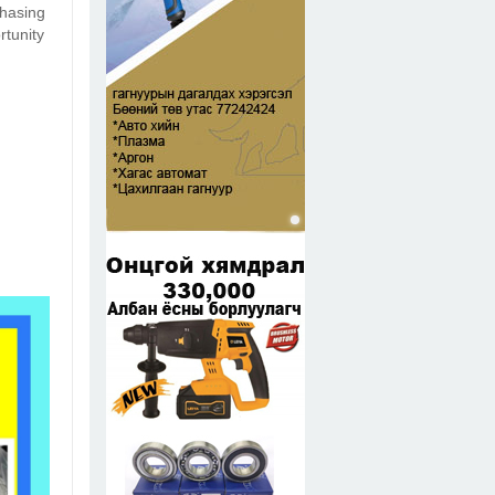
chasing
rtunity