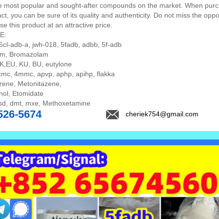
he most popular and sought-after compounds on the market. When pur
uct, you can be sure of its quality and authenticity. Do not miss the oppo
se this product at an attractive price.
E:
5cl-adb-a, jwh-018, 5fadb, adbb, 5f-adb
am, Bromazolam
,EU, KU, BU, eutylone
mc, 4mmc, apvp, aphp, apihp, flakka
zene, Metonitazene,
nol, Etomidate
sd, dmt, mxe, Methoxetamine
526-5674
cheriek754@gmail.com