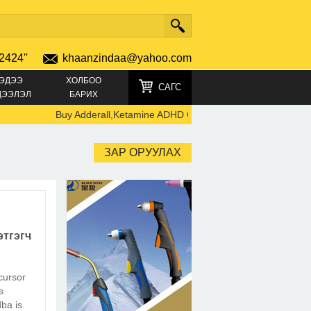
2424''
khaanzindaa@yahoo.com
ЭДЭЭ
ХОЛБОО
САГС
ДЭЭЛЭЛ
БАРИХ
Buy Adderall,Ketamine ADHD Online: TELEGRAM +4915219
ЗАР ОРУУЛАХ
тгэгч
cursor
s
dba is