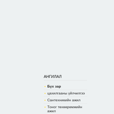
АНГИЛАЛ
Бүх зар
цахилгааны үйлчилгээ
Сантехникийн ажил
Тоног төхөөрөмжийн
ажил