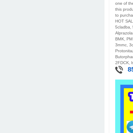
one of t
this prod
to purcha
HOT SAL
5cladba, 
Alprazol
BMK, PMK
3mmc, 3c
Protonita
Butorpha
2FDCK, l
8