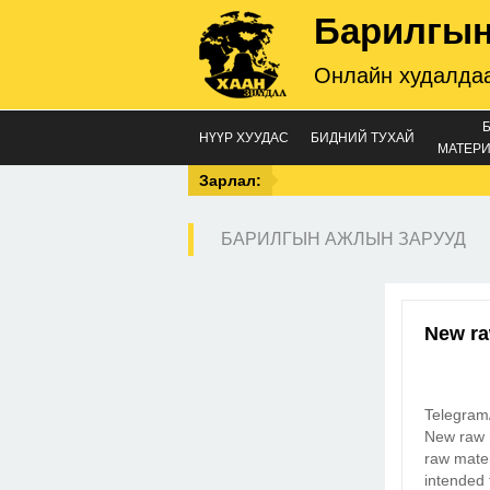
Барилгын
Онлайн худалдаа
НҮҮР ХУУДАС
БИДНИЙ ТУХАЙ
МАТЕРИ
Зарлал:
БАРИЛГЫН АЖЛЫН ЗАРУУД
New ra
Telegram
New raw m
raw mate
intended 