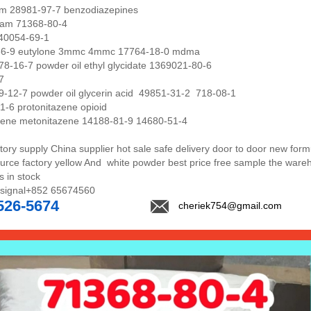
am 28981-97-7 benzodiazepines
lam 71368-80-4
 40054-69-1
66-9 eutylone 3mmc 4mmc 17764-18-0 mdma
8-16-7 powder oil ethyl glycidate 1369021-80-6
-7
-12-7 powder oil glycerin acid 49851-31-2 718-08-1
1-6 protonitazene opioid
azene metonitazene 14188-81-9 14680-51-4
tory supply China supplier hot sale safe delivery door to door new form
ource factory yellow And white powder best price free sample the war
 in stock
/signal+852 65674560
526-5674
cheriek754@gmail.com