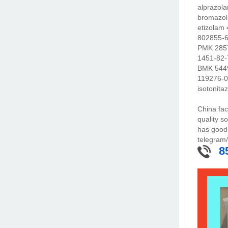
alprazol
bromazo
etizolam
802855-
PMK 2857
1451-82
BMK 5449
119276-0
isotonit
China fac
quality s
has goods
telegram
8