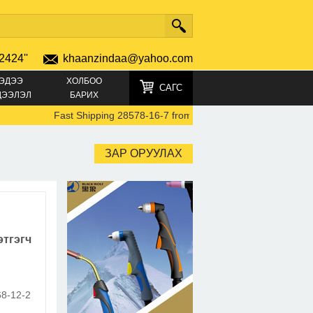
2424''
khaanzindaa@yahoo.com
ЭДЭЭ
ХОЛБОО
САГС
ДЭЭЛЭЛ
БАРИХ
Fast Shipping 28578-16-7 from Local Warehouse 5449-12-7 
ЗАР ОРУУЛАХ
тгэгч
68-12-2