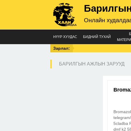
Барилгын
Онлайн худалдаа
НҮҮР ХУУДАС
БИДНИЙ ТУХАЙ
МАТЕРИ
Зарлал:
БАРИЛГЫН АЖЛЫН ЗАРУУД
Broma
Bromazo
telegram
5cladba 
dmf k2 5