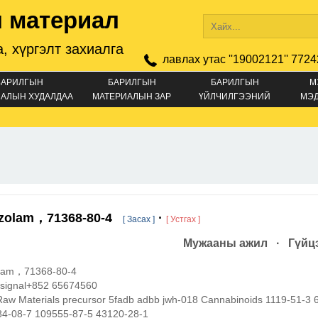
 материал
, хүргэлт захиалга
лавлах утас ''19002121'' 7724
БАРИЛГЫН
БАРИЛГЫН
БАРИЛГЫН
М
АЛЫН ХУДАЛДАА
МАТЕРИАЛЫН ЗАР
ҮЙЛЧИЛГЭЭНИЙ
МЭ
ЗАР
zolam，71368-80-4
·
[ Засах ]
[ Устгах ]
Мужааны ажил · Гүйцэ
lam，71368-80-4
/signal+852 65674560
Raw Materials precursor 5fadb adbb jwh-018 Cannabinoids 1119-51-3 
84-08-7 109555-87-5 43120-28-1