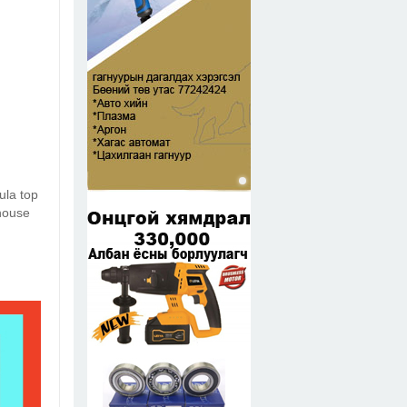
ula top
ehouse