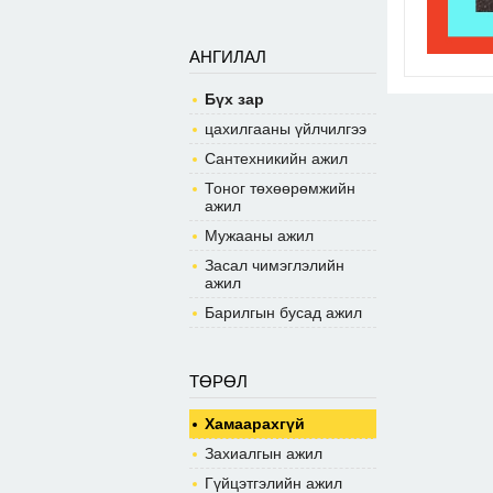
АНГИЛАЛ
Бүх зар
цахилгааны үйлчилгээ
Сантехникийн ажил
Тоног төхөөрөмжийн
ажил
Мужааны ажил
Засал чимэглэлийн
ажил
Барилгын бусад ажил
ТӨРӨЛ
Хамаарахгүй
Захиалгын ажил
Гүйцэтгэлийн ажил