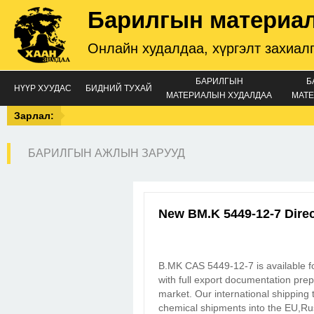
Барилгын материа
Онлайн худалдаа, хүргэлт захиал
БАРИЛГЫН
Б
НҮҮР ХУУДАС
БИДНИЙ ТУХАЙ
МАТЕРИАЛЫН ХУДАЛДАА
МАТЕ
Зарлал:
БАРИЛГЫН АЖЛЫН ЗАРУУД
New BM.K 5449-12-7 Dire
B.MK CAS 5449-12-7 is available fo
with full export documentation prep
market. Our international shipping
chemical shipments into the EU,Ru