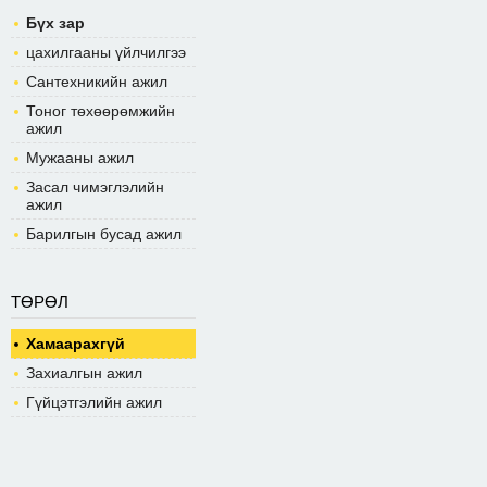
Бүх зар
цахилгааны үйлчилгээ
Сантехникийн ажил
Тоног төхөөрөмжийн
ажил
Мужааны ажил
Засал чимэглэлийн
ажил
Барилгын бусад ажил
ТӨРӨЛ
Хамаарахгүй
Захиалгын ажил
Гүйцэтгэлийн ажил