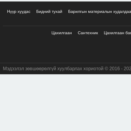
Нүүр хуудас
Бидний тухай
Барилгын материалын худалда
Цахилгаан
Сантехник
Цахилгаан ба
Мэдээлэл зөвшөөрөлгүй хуулбарлах хориотой © 2016 - 20