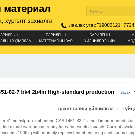
 материал
, хүргэлт захиалга
лавлах утас ''19002121'' 7724
БАРИЛГЫН
БАРИЛГЫН
БАРИЛГЫН
М
АЛЫН ХУДАЛДАА
МАТЕРИАЛЫН ЗАР
ҮЙЛЧИЛГЭЭНИЙ
МЭ
ЗАР
51-82-7 bk4 2b4m High-standard production
[ Засах ]
цахилгааны үйлчилгээ · Гүйцэ
om-4′-methylprop-iophenone CAS 1451-82-7 is held in permanent stoc
nded export warehouse, ready for same-week dispatch. Current availa
 exceeds 1000kg with monthly replenishment ensuring continuous supp