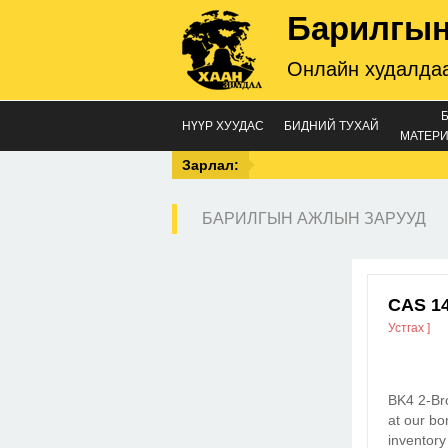
Барилгын
Онлайн худалдаа
НҮҮР ХУУДАС
БИДНИЙ ТУХАЙ
МАТЕРИ
Зарлал:
БАРИЛГЫН АЖЛЫН ЗАРУУД
CAS 14
Устгах ]
BK4 2-Br
at our bo
inventory