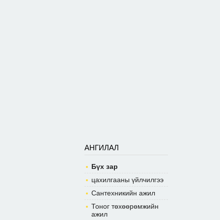
АНГИЛАЛ
Бүх зар
цахилгааны үйлчилгээ
Сантехникийн ажил
Тоног төхөөрөмжийн
ажил