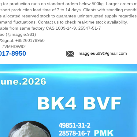
g for production runs on standard orders below 500kg. Larger orders 
 short production lead time of 7 to 14 days. Clients with standing month
e allocated reserved stock to guarantee uninterrupted supply regardles
mand fluctuations. Contact us to check real-time stock availability.
ilable from same factory CAS 1009-14-9, 25547-51-7
ao (@maggie.981)
/Signal: +85260178950
: 7VMHDW92
017-8950
maggieuu99@gmail.com