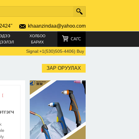
2424''
khaanzindaa@yahoo.com
ЭДЭЭ
ХОЛБОО
САГС
ДЭЭЛЭЛ
БАРИХ
Signal:+1(530)505-4406) Buy crystals, Buy GBL, Cocaine, 
ЗАР ОРУУЛАХ
·
[
тгэгч
k
ble
ly.