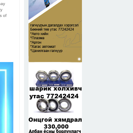
may
ly
s of