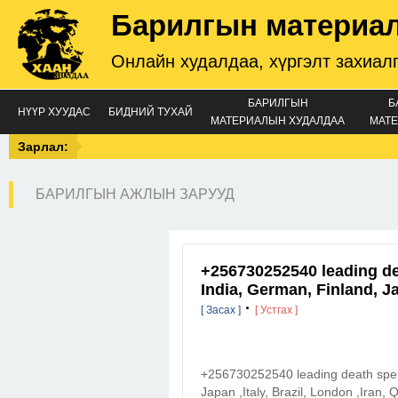
Барилгын материа
Онлайн худалдаа, хүргэлт захиал
БАРИЛГЫН
Б
НҮҮР ХУУДАС
БИДНИЙ ТУХАЙ
МАТЕРИАЛЫН ХУДАЛДАА
МАТЕ
Зарлал:
БАРИЛГЫН АЖЛЫН ЗАРУУД
+256730252540 leading dea
India, German, Finland, Ja
·
[ Засах ]
[ Устгах ]
+256730252540 leading death spell
Japan ,Italy, Brazil, London ,Iran, 