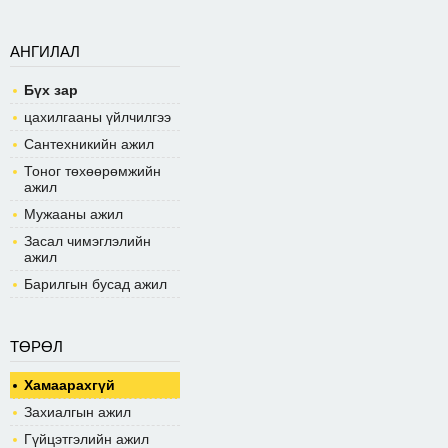
АНГИЛАЛ
Бүх зар
цахилгааны үйлчилгээ
Сантехникийн ажил
Тоног төхөөрөмжийн
ажил
Мужааны ажил
Засал чимэглэлийн
ажил
Барилгын бусад ажил
ТӨРӨЛ
Хамаарахгүй
Захиалгын ажил
Гүйцэтгэлийн ажил