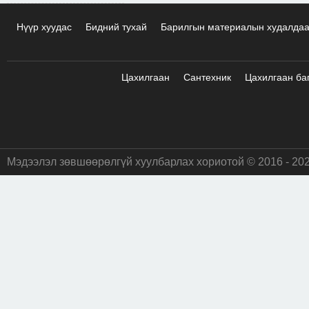
Нүүр хуудас
Бидний тухай
Барилгын материалын худалда
Цахилгаан
Сантехник
Цахилгаан ба
Мэдээлэл зөвшөөрөлгүй хуулбарлах хориотой © 2016 - 20