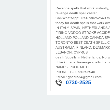
Revenge spells that work instantly
revenge death spell caster
Call/WhatsApp: +256730252540 the 
today for death spells that work
IN ITALY, SPAIN, NETHERLANDS
FIRING VODOO STROKE,ACCIDE
HOLLAND,POLLAND,CANADA,SPA
TORONTO BEST DEATH SPELL CA
AUSTRALIA, FINLAND, DENMARK
LEBANON, CYPRUS
death Sppells in Netherlands, Nor
, black magic Revenge spells that w
NAMES: PROF MUTI
PHONE: +256730252540
EMAIL: gberlin34@gmail.com
0730-2525