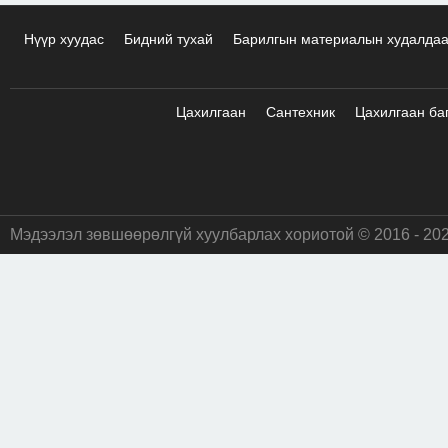
Нүүр хуудас
Бидний тухай
Барилгын материалын худалда
Цахилгаан
Сантехник
Цахилгаан ба
Мэдээлэл зөвшөөрөлгүй хуулбарлах хориотой © 2016 - 20