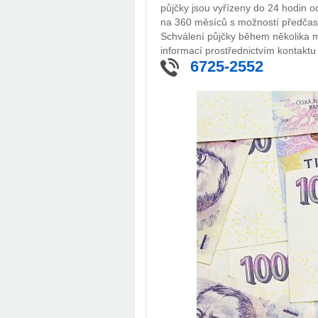
půjčky jsou vyřízeny do 24 hodin o
na 360 měsíců s možností předčasn
Schválení půjčky během několika mi
informací prostřednictvím kontakt
6725-2552