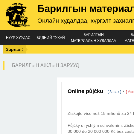
Барилгын материа
Онлайн худалдаа, хүргэлт захиал
БАРИЛГЫН
Б
НҮҮР ХУУДАС
БИДНИЙ ТУХАЙ
МАТЕРИАЛЫН ХУДАЛДАА
МАТЕ
Зарлал:
БАРИЛГЫН АЖЛЫН ЗАРУУД
Online půjčku
·
[ Засах ]
[ Уст
Získejte více než 15 milionů za 24
Půjčky s rychlým schválením. Získe
30 000 do 20 000 000 Kč bez zásta