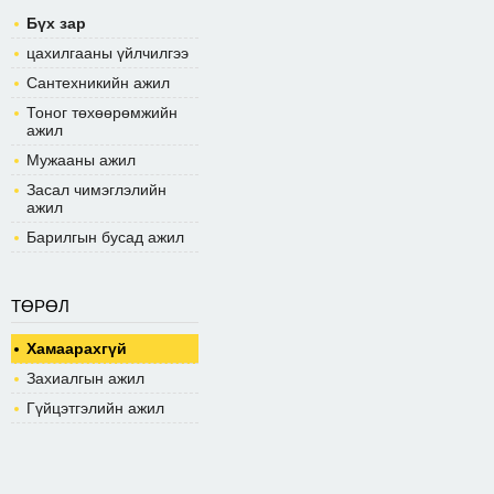
Бүх зар
цахилгааны үйлчилгээ
Сантехникийн ажил
Тоног төхөөрөмжийн
ажил
Мужааны ажил
Засал чимэглэлийн
ажил
Барилгын бусад ажил
ТӨРӨЛ
Хамаарахгүй
Захиалгын ажил
Гүйцэтгэлийн ажил