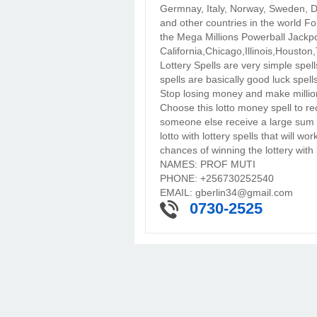
Germnay, Italy, Norway, Sweden, D
and other countries in the world F
the Mega Millions Powerball Jackp
California,Chicago,Illinois,Houston
Lottery Spells are very simple spell
spells are basically good luck spell
Stop losing money and make millions 
Choose this lotto money spell to r
someone else receive a large sum o
lotto with lottery spells that will w
chances of winning the lottery with l
NAMES: PROF MUTI
PHONE: +256730252540
EMAIL: gberlin34@gmail.com
0730-2525