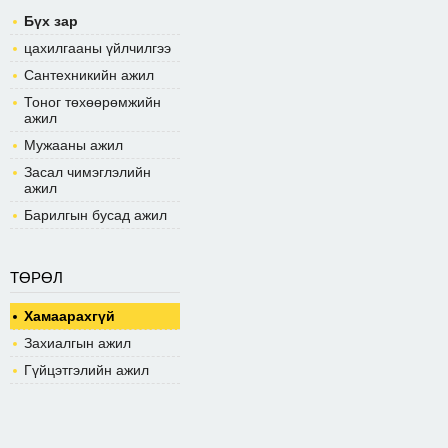
Бүх зар
цахилгааны үйлчилгээ
Сантехникийн ажил
Тоног төхөөрөмжийн
ажил
Мужааны ажил
Засал чимэглэлийн
ажил
Барилгын бусад ажил
ТӨРӨЛ
Хамаарахгүй
Захиалгын ажил
Гүйцэтгэлийн ажил