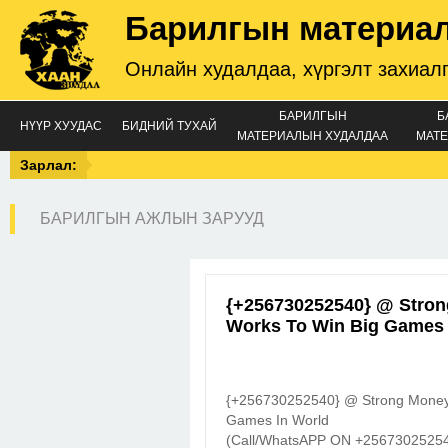
Барилгын материа
Онлайн худалдаа, хүргэлт захиал
БАРИЛГЫН
Б
НҮҮР ХУУДАС
БИДНИЙ ТУХАЙ
МАТЕРИАЛЫН ХУДАЛДАА
МАТЕ
Зарлал:
БАРИЛГЫН АЖЛЫН ЗАРУУД
{+256730252540} @ Strong
Works To Win Big Games
{+256730252540} @ Strong Money L
Games In World
(Call/WhatsAPP ON +256730252540