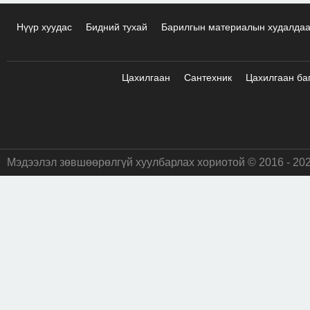
Нүүр хуудас
Бидний тухай
Барилгын материалын худалда
Цахилгаан
Сантехник
Цахилгаан ба
Мэдээлэл зөвшөөрөлгүй хуулбарлах хориотой © 2016 - 20