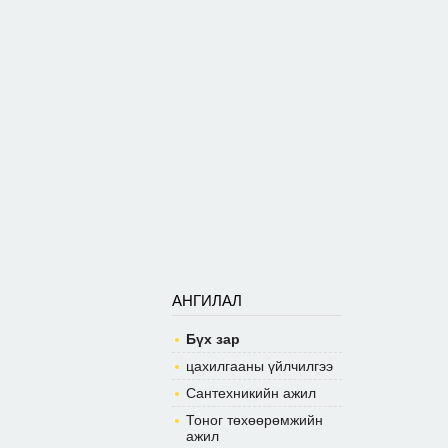
АНГИЛАЛ
Бүх зар
цахилгааны үйлчилгээ
Сантехникийн ажил
Тоног төхөөрөмжийн
ажил