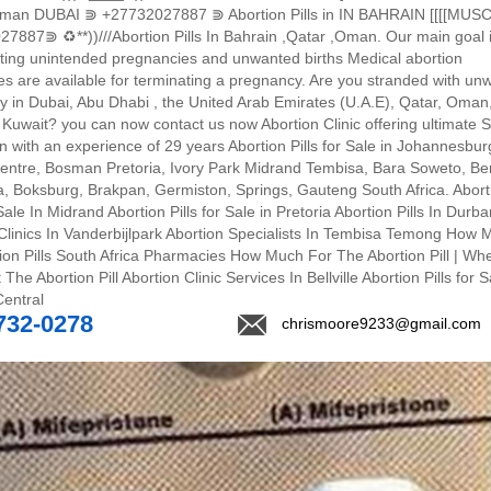
 Ajman DUBAI ︎⋑ +27732027887 ︎⋑ Abortion Pills in IN BAHRAIN [[[[MU
7887⋑ ♻️**))///Abortion Pills In Bahrain ,Qatar ,Oman. Our main goal i
ting unintended pregnancies and unwanted births Medical abortion
s are available for terminating a pregnancy. Are you stranded with un
 in Dubai, Abu Dhabi , the United Arab Emirates (U.A.E), Qatar, Oman
 Kuwait? you can now contact us now Abortion Clinic offering ultimate 
on with an experience of 29 years Abortion Pills for Sale in Johannesbur
entre, Bosman Pretoria, Ivory Park Midrand Tembisa, Bara Soweto, Be
, Boksburg, Brakpan, Germiston, Springs, Gauteng South Africa. Abort
 Sale In Midrand Abortion Pills for Sale in Pretoria Abortion Pills In Durb
Clinics In Vanderbijlpark Abortion Specialists In Tembisa Temong How 
ion Pills South Africa Pharmacies How Much For The Abortion Pill | Wh
The Abortion Pill Abortion Clinic Services In Bellville Abortion Pills for S
Central
732-0278
chrismoore9233@gmail.com