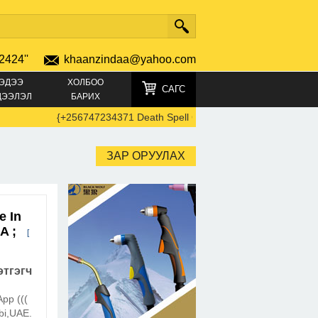
2424''
khaanzindaa@yahoo.com
ЭДЭЭ
ХОЛБОО
САГС
ДЭЭЛЭЛ
БАРИХ
{+256747234371 Death Spell Caster In California Black Magic 
ЗАР ОРУУЛАХ
e In
LA ;
[
тгэгч
pp (((
bi,UAE.