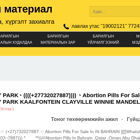
 материал
, хүргэлт захиалга
лавлах утас ''19002121'' 7724
БАРИЛГЫН
БАРИЛГЫН
БАРИЛГЫН
М
АЛЫН ХУДАЛДАА
МАТЕРИАЛЫН ЗАР
ҮЙЛЧИЛГЭЭНИЙ
МЭ
ЗАР
PARK◔ ((((+27732027887)))) ◔ Abortion Pills For Sal
 PARK KAALFONTEIN CLAYVILLE WINNIE MANDE
 Устгах ]
Тоног төхөөрөмжийн ажил · Гүйцэ
 (+27)732027887 ☜ Abortion Pills For Sale In IN BAHRAIN [[[[WhatsA
2~7887))) *____**))///Abortion Pills In Bahrain ,Qatar ,Oman,Abu Dha