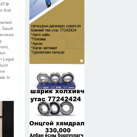
SCAT⋑
s that
wanted
, Saudi
Services
g
noni,
ion
an Legal
Much
ere
ale In