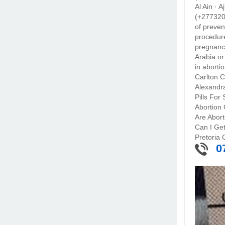
Al Ain ·
(+2773202
of preven
procedure
pregnancy
Arabia or
in aborti
Carlton C
Alexandra
Pills For
Abortion 
Are Abort
Can I Get 
Pretoria 
0