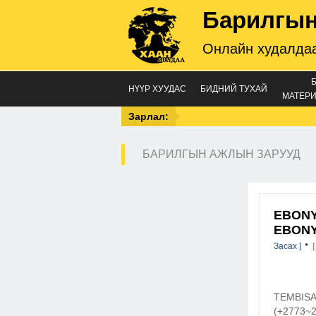
Барилгын
Онлайн худалдаа
НҮҮР ХУУДАС
БИДНИЙ ТУХАЙ
МАТЕРИ
Зарлал:
БАРИЛГЫН АЖЛЫН ЗАРУУД
EBONY 
EBONY
·
Засах ]
[
TEMBISA☜
(+2773~20