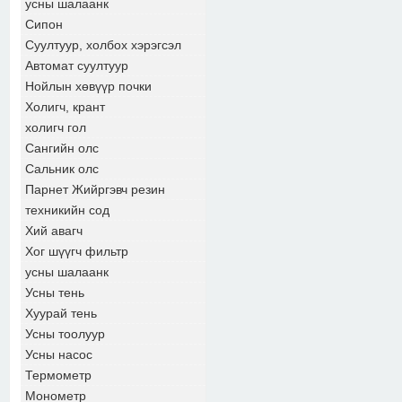
усны шалаанк
Сипон
Суултуур, холбох хэрэгсэл
Автомат суултуур
Нойлын хөвүүр почки
Холигч, крант
холигч гол
Сангийн олс
Сальник олс
Парнет Жийргэвч резин
техникийн сод
Хий авагч
Хог шүүгч фильтр
усны шалаанк
Усны тень
Хуурай тень
Усны тоолуур
Усны насос
Термометр
Монометр