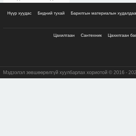
Нүүр хуудас
Бидний тухай
Барилгын материалын худалда
Цахилгаан
Сантехник
Цахилгаан ба
Мэдээлэл зөвшөөрөлгүй хуулбарлах хориотой © 2016 - 20