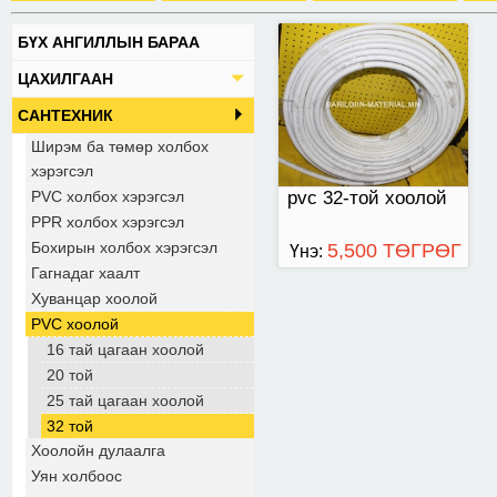
БҮХ АНГИЛЛЫН БАРАА
ЦАХИЛГААН
САНТЕХНИК
Ширэм ба төмөр холбох
хэрэгсэл
PVC холбох хэрэгсэл
pvc 32-той хоолой
PPR холбох хэрэгсэл
Бохирын холбох хэрэгсэл
5,500 ТӨГРӨГ
Үнэ:
Гагнадаг хаалт
Хуванцар хоолой
PVC хоолой
16 тай цагаан хоолой
20 той
25 тай цагаан хоолой
32 той
Хоолойн дулаалга
Уян холбоос