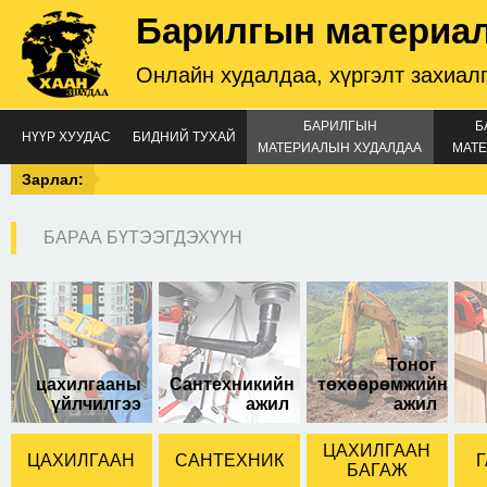
Барилгын материа
Онлайн худалдаа, хүргэлт захиал
БАРИЛГЫН
Б
НҮҮР ХУУДАС
БИДНИЙ ТУХАЙ
МАТЕРИАЛЫН ХУДАЛДАА
МАТЕ
Зарлал:
БАРАА БҮТЭЭГДЭХҮҮН
pvc 32-той халуун
хүйтэн усны цагаан
хоолой
Тоног
цахилгааны
Сантехникийн
төхөөрөмжийн
үйлчилгээ
ажил
ажил
ЦАХИЛГААН
ЦАХИЛГААН
САНТЕХНИК
Г
БАГАЖ