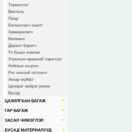
Термостат
Винтель
Паар
Баланслагч хаалт
Хуваарилагч
Билианз
Даралт баригч
Үл буцах клапан
Угаалгын өрөөний хэрэгсэл
Нойлын ноцоос
Pvc хоолой тогтоогч
Анкар муйфт
Цагираг жийрэг резин
Бусад
ЦАХИЛГААН БАГАЖ
ГАР БАГАЖ
ЗАСАЛ ЧИМЭГЛЭЛ
БУСАД МАТЕРИАЛУУД