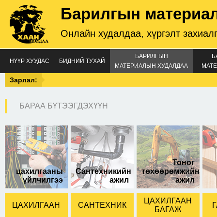
Барилгын материа
Онлайн худалдаа, хүргэлт захиал
БАРИЛГЫН
Б
НҮҮР ХУУДАС
БИДНИЙ ТУХАЙ
МАТЕРИАЛЫН ХУДАЛДАА
МАТЕ
Зарлал:
БАРАА БҮТЭЭГДЭХҮҮН
Тоног
цахилгааны
Сантехникийн
төхөөрөмжийн
үйлчилгээ
ажил
ажил
ЦАХИЛГААН
ЦАХИЛГААН
САНТЕХНИК
Г
БАГАЖ