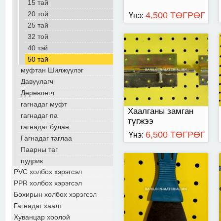
15 тай
20 той
4,500 ТӨГРӨГ
Үнэ:
25 тай
32 той
40 тэй
иштэй төмөр шпатл/
50 тай
жижиг, нарийн/
муфтан Шилжүүлэг
Давуулагч
Дөрөвлөгч
гагнадаг муфт
Хаалганы замган
гагнадаг па
түгжээ
гагнадаг булан
6,500 ТӨГРӨГ
Үнэ:
Гагнадаг таглаа
Паарны таг
пудрик
PVC холбох хэрэгсэл
PPR холбох хэрэгсэл
Бохирын холбох хэрэгсэл
Гагнадаг хаалт
Хуванцар хоолой