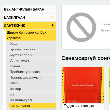
БҮХ АНГИЛЛЫН БАРАА
Тавцан
ЦАХИЛГААН
Энэ а
САНТЕХНИК
бүтээ
Ширэм ба төмөр холбох
хэрэгсэл
Хаалт
эр үзүүртэй хаалт
муфт холбогч
Санамсаргүй сонг
Англи муфт
булан
Тройник гуравлагч
Хаалганы замган
Троник шилжүүлэгч
түгжээ
Изгон
контор
па
па шилжүүлэг
Будагны тавцан
таг заглужка