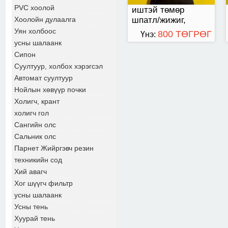
PVC хоолой
иштэй төмөр
шпатл/жижиг,
Хоолойн дулаалга
нарийн/
Уян холбоос
800 ТӨГРӨГ
Үнэ:
усны шалаанк
Сипон
Суултуур, холбох хэрэгсэл
Автомат суултуур
Нойлын хөвүүр почки
Холигч, крант
холигч гол
Сангийн олс
Сальник олс
Парнет Жийргэвч резин
техникийн сод
Хий авагч
Хог шүүгч фильтр
усны шалаанк
Усны тень
Хуурай тень