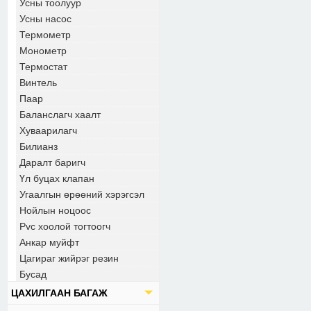
Усны тоолуур
Усны насос
Термометр
Монометр
Термостат
Винтель
Паар
Баланслагч хаалт
Хуваарилагч
Билианз
Даралт баригч
Үл буцах клапан
Угаалгын өрөөний хэрэгсэл
Нойлын ноцоос
Pvc хоолой тогтоогч
Анкар муйфт
Цагираг жийрэг резин
Бусад
ЦАХИЛГААН БАГАЖ