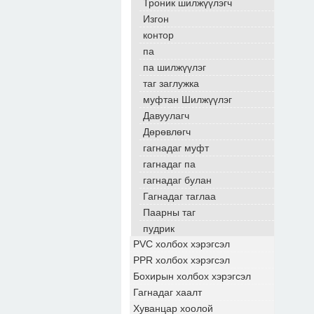
Троник шилжүүлэгч
Изгон
контор
па
па шилжүүлэг
таг заглужка
муфтан Шилжүүлэг
Давуулагч
Дөрөвлөгч
гагнадаг муфт
гагнадаг па
гагнадаг булан
Гагнадаг таглаа
Паарны таг
пудрик
PVC холбох хэрэгсэл
PPR холбох хэрэгсэл
Бохирын холбох хэрэгсэл
Гагнадаг хаалт
Хуванцар хоолой