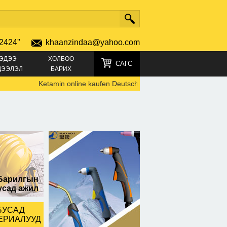
2424''
khaanzindaa@yahoo.com
ЭДЭЭ
ХОЛБОО
САГС
ДЭЭЛЭЛ
БАРИХ
Ketamin online kaufen Deutschland TELEGRAMM +4915219
Барилгын
усад ажил
БУСАД
ЕРИАЛУУД