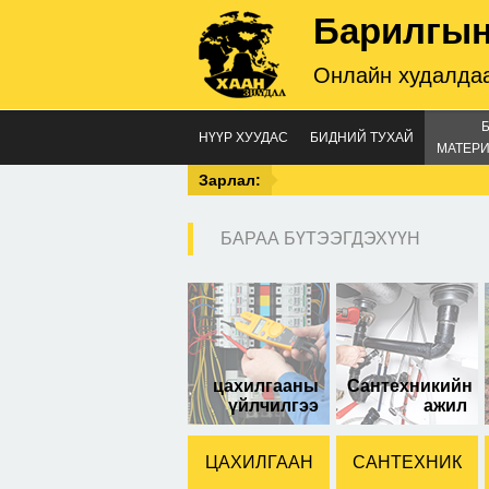
Барилгын
Онлайн худалдаа
НҮҮР ХУУДАС
БИДНИЙ ТУХАЙ
МАТЕРИ
Зарлал:
БАРАА БҮТЭЭГДЭХҮҮН
50-
цахилгааны
Сантехникийн
үйлчилгээ
ажил
ЦАХИЛГААН
САНТЕХНИК