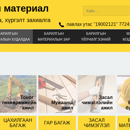
 материал
, хүргэлт захиалга
лавлах утас ''19002121'' 7724
БАРИЛГЫН
БАРИЛГЫН
БАРИЛГЫН
М
АЛЫН ХУДАЛДАА
МАТЕРИАЛЫН ЗАР
ҮЙЛЧИЛГЭЭНИЙ
МЭ
ЗАР
тай
Тоног
Засал
төхөөрөмжийн
Мужааны
чимэглэлийн
ажил
ажил
ажил
б
ЦАХИЛГААН
ЗАСАЛ
ГАР БАГАЖ
БАГАЖ
ЧИМЭГЛЭЛ
МАТ