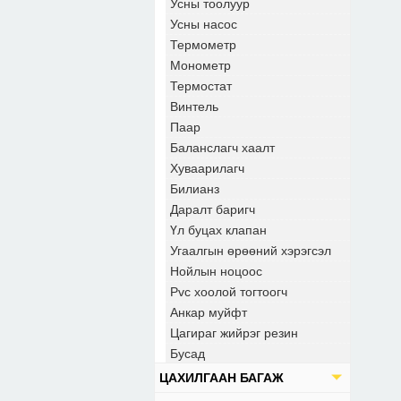
Усны тоолуур
Усны насос
Термометр
Монометр
Термостат
Винтель
Паар
Баланслагч хаалт
Хуваарилагч
Билианз
Даралт баригч
Үл буцах клапан
Угаалгын өрөөний хэрэгсэл
Нойлын ноцоос
Pvc хоолой тогтоогч
Анкар муйфт
Цагираг жийрэг резин
Бусад
ЦАХИЛГААН БАГАЖ