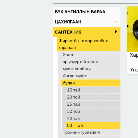
БҮХ АНГИЛЛЫН БАРАА
ЦАХИЛГААН
САНТЕХНИК
Ширэм ба төмөр холбох
хэрэгсэл
Хаалт
Хар
эр үзүүртэй хаалт
муфт холбогч
Үнэ
Англи муфт
булан
15 тай
20 той
25 тай
32 той
40 тэй
50 - тай
Тройник гуравлагч