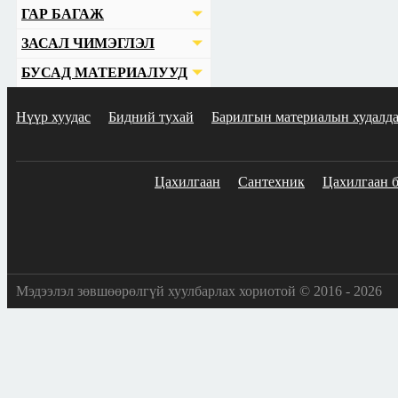
ГАР БАГАЖ
ЗАСАЛ ЧИМЭГЛЭЛ
БУСАД МАТЕРИАЛУУД
Нүүр хуудас
Бидний тухай
Барилгын материалын худалд
Цахилгаан
Сантехник
Цахилгаан 
Мэдээлэл зөвшөөрөлгүй хуулбарлах хориотой © 2016 - 2026