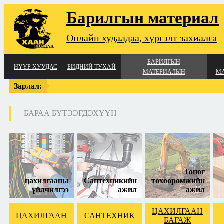
Барилгын материал
Онлайн худалдаа, хүргэлт захиалга
БАРИЛГЫН
НҮҮР ХУУДАС
БИДНИЙ ТУХАЙ
МАТЕРИАЛЫН
МА
ХУДАЛДАА
Зарлал:
БАРАА БҮТЭЭГДЭХҮҮН
50-тай
Тоног
цахилгааны
Сантехникийн
төхөөрөмжийн
үйлчилгээ
ажил
ажил
ЦАХИЛГААН
ЦАХИЛГААН
САНТЕХНИК
БАГАЖ