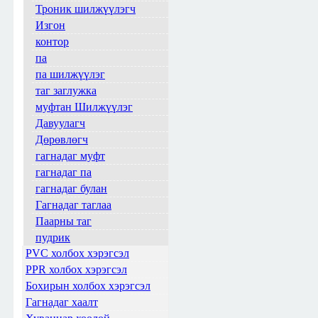
Троник шилжүүлэгч
Изгон
контор
па
па шилжүүлэг
таг заглужка
муфтан Шилжүүлэг
Давуулагч
Дөрөвлөгч
гагнадаг муфт
гагнадаг па
гагнадаг булан
Гагнадаг таглаа
Паарны таг
пудрик
PVC холбох хэрэгсэл
PPR холбох хэрэгсэл
Бохирын холбох хэрэгсэл
Гагнадаг хаалт