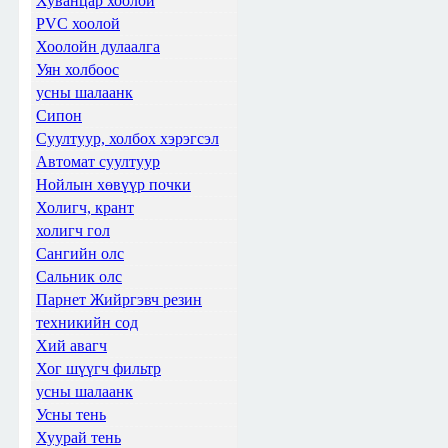
Хуванцар хоолой
PVC хоолой
Хоолойн дулаалга
Уян холбоос
усны шалаанк
Сипон
Суултуур, холбох хэрэгсэл
Автомат суултуур
Нойлын хөвүүр почки
Холигч, крант
холигч гол
Сангийн олс
Сальник олс
Парнет Жийргэвч резин
техникийн сод
Хий авагч
Хог шүүгч фильтр
усны шалаанк
Усны тень
Хуурай тень