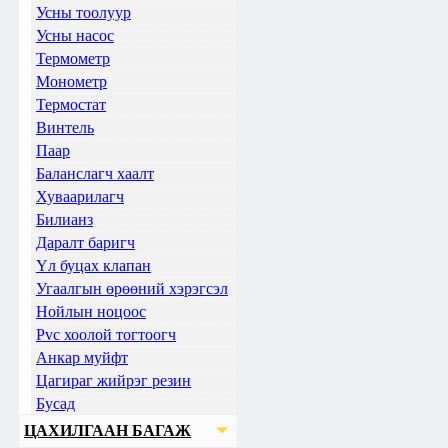
Усны тоолуур
Усны насос
Термометр
Монометр
Термостат
Винтель
Паар
Баланслагч хаалт
Хуваарилагч
Билианз
Даралт баригч
Үл буцах клапан
Угаалгын өрөөний хэрэгсэл
Нойлын ноцоос
Pvc хоолой тогтоогч
Анкар муйфт
Цагираг жийрэг резин
Бусад
ЦАХИЛГААН БАГАЖ