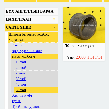
БҮХ АНГИЛЛЫН БАРАА
ЦАХИЛГААН
САНТЕХНИК
Ширэм ба төмөр холбох
хэрэгсэл
Хаалт
50-тай хар муфт
эр үзүүртэй хаалт
муфт холбогч
2,000 ТӨГРӨГ
Үнэ:
15 тай
20 той
25-тай
32 той
40 тэй
50 тай
Англи муфт
булан
Тройник гуравлагч