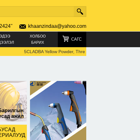
2424''
khaanzindaa@yahoo.com
ЭДЭЭ
ХОЛБОО
САГС
ДЭЭЛЭЛ
БАРИХ
5CLADBA Yellow Powder, Threema_ZX6ZM8UN, Buy 5CLADBA O
Барилгын
усад ажил
БУСАД
ЕРИАЛУУД