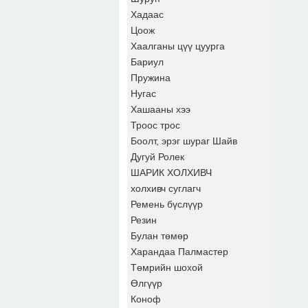
Хадаас
Цоож
Хаалганы цүү цуурга
Бариул
Пружина
Нугас
Хашааны хээ
Троос трос
Боолт, эрэг шураг Шайв
Дугуй Ролек
ШАРИК ХОЛХИВЧ
холхивч суглагч
Ремень бүслүүр
Резин
Булан төмөр
Харандаа Палмастер
Төмрийн шохой
Өлгүүр
Коноф