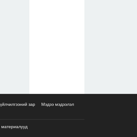
үйлчилгээний зар
Мэдээ мэдээлэл
 материалууд