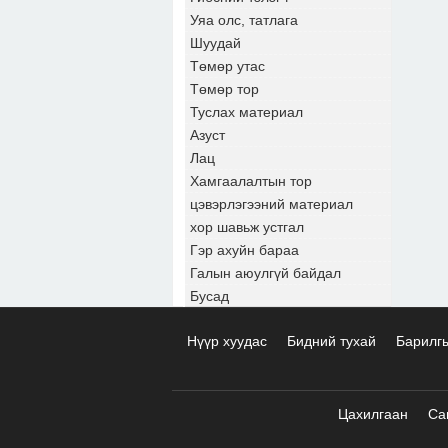
Уяа олс, татлага
Шуудай
Төмөр утас
Төмөр тор
Туслах материал
Азуст
Лац
Хамгаалалтын тор
цэвэрлэгээний материал
хор шавьж устгал
Гэр ахуйн бараа
Галын аюулгүй байдал
Бусад
Нүүр хуудас
Бидний тухай
Барилг
Цахилгаан
Са