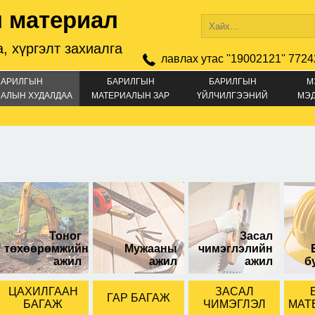
 материал
, хүргэлт захиалга
лавлах утас ''19002121'' 7724
БАРИЛГЫН
БАРИЛГЫН
БАРИЛГЫН
М
АЛЫН ХУДАЛДАА
МАТЕРИАЛЫН ЗАР
ҮЙЛЧИЛГЭЭНИЙ
МЭ
ЗАР
47см урт.
Тоног
Засал
төхөөрөмжийн
Мужааны
чимэглэлийн
ажил
ажил
ажил
б
ЦАХИЛГААН
ЗАСАЛ
ГАР БАГАЖ
БАГАЖ
ЧИМЭГЛЭЛ
МАТ