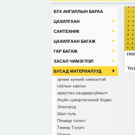
БҮХ АНГИЛЛЫН БАРАА
ЦАХИЛГААН
САНТЕХНИК
ЦАХИЛГААН БАГАЖ
ГАР БАГАЖ
гин
ЗАСАЛ ЧИМЭГЛЭЛ
Үнэ
БУСАД МАТЕРИАЛУУД
эрчим хүчний хэмнэлтэй
гоёлын хавтан
ариутгал халдваргүйжилт
Ахуйн цэвэрлэгээний бодис
Электрод
Шил толь
Пяавар тэлэгч
Төмөр Тэлэгч
Шуруп