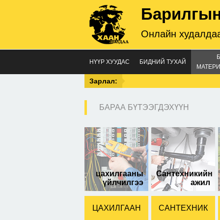
Барилгын
Онлайн худалдаа
НҮҮР ХУУДАС
БИДНИЙ ТУХАЙ
МАТЕРИ
Зарлал:
БАРАА БҮТЭЭГДЭХҮҮН
1м 
цахилгааны
Сантехникийн
үйлчилгээ
ажил
ЦАХИЛГААН
САНТЕХНИК