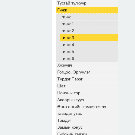
Тусгай түлхүүр
Гинж
гинж
гинж 1
гинж 2
гинж 3
гинж 4
гинж 5
гинж 6
Хүзүүвч
Гогцоо, Эргүүлэг
Түрдэг Тэрэг
Шат
Цонхны тор
Аваарын тууз
Өнгө өнгийн тэмдэглэгээ
тавидаг утас
Тэмдэг
Замын конус
Гибсний тэлэгч