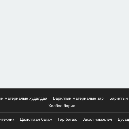
ын материалын худалдаа
Барилгын материалын зар
Барилгын 
Холбоо барих
нтехник
Цахилгаан багаж
Гар багаж
Засал чимэглэл
Бусад