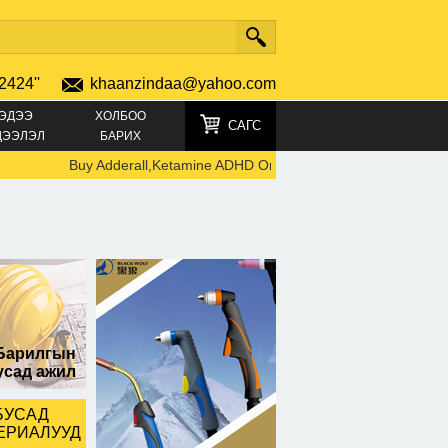
2424''
khaanzindaa@yahoo.com
ЭДЭЭ
ХОЛБОО
САГС
ДЭЭЛЭЛ
БАРИХ
Buy Adderall,Ketamine ADHD Online: TELEGRAM +491521969
Барилгын
усад ажил
БУСАД
ЕРИАЛУУД