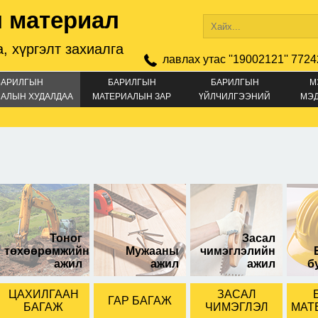
 материал
, хүргэлт захиалга
лавлах утас ''19002121'' 7724
БАРИЛГЫН
БАРИЛГЫН
БАРИЛГЫН
М
АЛЫН ХУДАЛДАА
МАТЕРИАЛЫН ЗАР
ҮЙЛЧИЛГЭЭНИЙ
МЭ
ЗАР
мал нугас
Тоног
Засал
төхөөрөмжийн
Мужааны
чимэглэлийн
ажил
ажил
ажил
б
ЦАХИЛГААН
ЗАСАЛ
ГАР БАГАЖ
БАГАЖ
ЧИМЭГЛЭЛ
МАТ