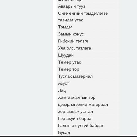
Аваарын тууз
Өнгө өнгийн тэмдэглэгээ
тавидаг утас
Тэмдэг
Замын конус
Гибсний тэлэгч
Уяа олс, татлага
Шуудай
Төмөр утас
Төмөр тор
Туслах материал
Азуст
Лац
Хамгаалалтын тор
цэвэрлэгээний материал
хор шавьж устгал
Гэр ахуйн бараа
Галын аюулгүй байдал
Бусад