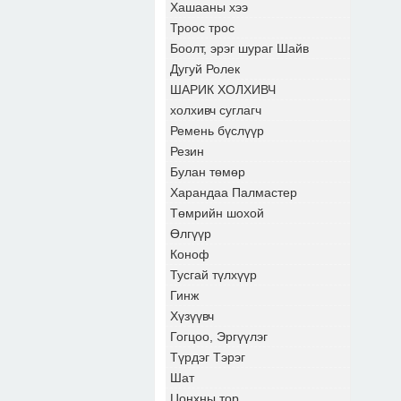
Хашааны хээ
Троос трос
Боолт, эрэг шураг Шайв
Дугуй Ролек
ШАРИК ХОЛХИВЧ
холхивч суглагч
Ремень бүслүүр
Резин
Булан төмөр
Харандаа Палмастер
Төмрийн шохой
Өлгүүр
Коноф
Тусгай түлхүүр
Гинж
Хүзүүвч
Гогцоо, Эргүүлэг
Түрдэг Тэрэг
Шат
Цонхны тор