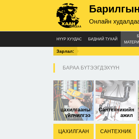
Барилгын
Онлайн худалдаа
НҮҮР ХУУДАС
БИДНИЙ ТУХАЙ
МАТЕРИ
Зарлал:
БАРАА БҮТЭЭГДЭХҮҮН
зур
цахилгааны
Сантехникийн
үйлчилгээ
ажил
ЦАХИЛГААН
САНТЕХНИК