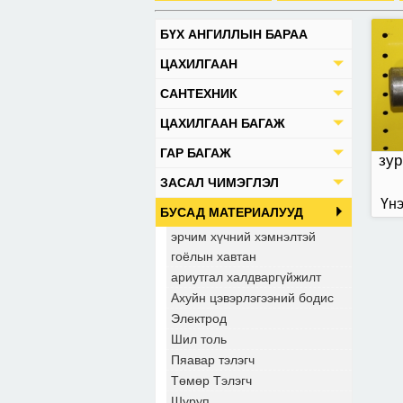
БҮХ АНГИЛЛЫН БАРАА
ЦАХИЛГААН
САНТЕХНИК
ЦАХИЛГААН БАГАЖ
ГАР БАГАЖ
зур
ЗАСАЛ ЧИМЭГЛЭЛ
Үнэ
БУСАД МАТЕРИАЛУУД
эрчим хүчний хэмнэлтэй
гоёлын хавтан
ариутгал халдваргүйжилт
Ахуйн цэвэрлэгээний бодис
Электрод
Шил толь
Пяавар тэлэгч
Төмөр Тэлэгч
Шуруп