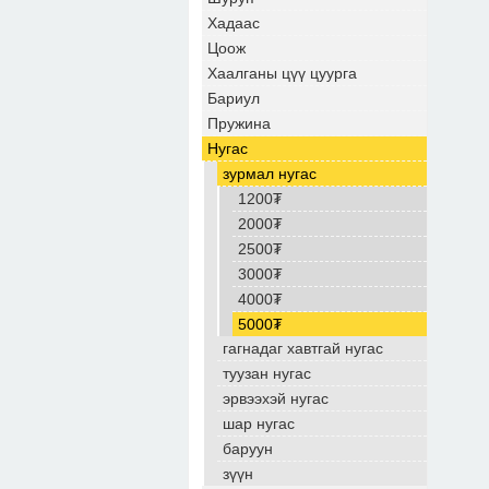
Хадаас
Цоож
Хаалганы цүү цуурга
Бариул
Пружина
Нугас
зурмал нугас
1200₮
2000₮
2500₮
3000₮
4000₮
5000₮
гагнадаг хавтгай нугас
туузан нугас
эрвээхэй нугас
шар нугас
баруун
зүүн