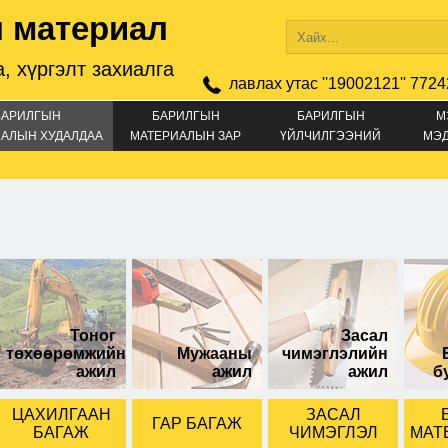
 материал
, хүргэлт захиалга
лавлах утас ''19002121'' 7724
БАРИЛГЫН
БАРИЛГЫН
БАРИЛГЫН
М
АЛЫН ХУДАЛДАА
МАТЕРИАЛЫН ЗАР
ҮЙЛЧИЛГЭЭНИЙ
МЭ
ЗАР
ас дэлэгмэл
өөр дээрээ шуруптэй
эрвээхэй ну
2ш-тэй
Тоног
Засал
төхөөрөмжийн
Мужааны
чимэглэлийн
ажил
ажил
ажил
б
ЦАХИЛГААН
ЗАСАЛ
ГАР БАГАЖ
БАГАЖ
ЧИМЭГЛЭЛ
МАТ