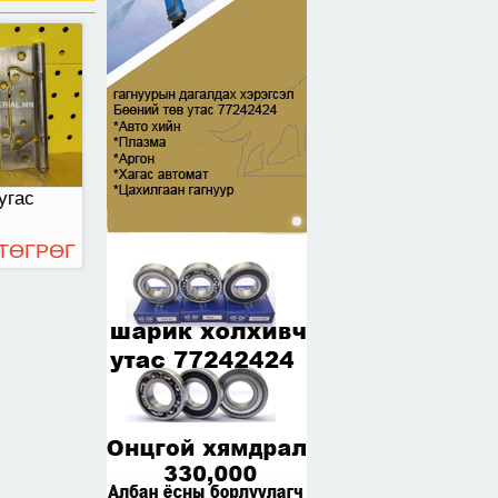
угас
 ТӨГРӨГ