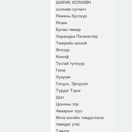
ШАРИК ХОЛХИВЧ
холхивч суглагч
Ремень бүслүүр
Резин
Булан төмөр
Харандаа Палмастер
Төмрийн шохой
Өлгүүр
Коноф
Тусгай түлхүүр
Гинж
Хүзүүвч
Гогцоо, Эргүүлэг
Түрдэг Тэрэг
Шат
Цонхны тор
Аваарын тууз
Өнгө өнгийн тэмдэглэгээ
тавидаг утас
Тэмдэг