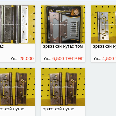
ээхэй нугас жижиг
эрвээхэй нугас том
ас
эрвээхэй нугас том
эрвээхэй н
25,000
6,500 ТӨГРӨГ
4,500
Үнэ:
Үнэ:
Үнэ:
ТӨГРӨГ
ээхэй нугас
эрвээхэй нугас