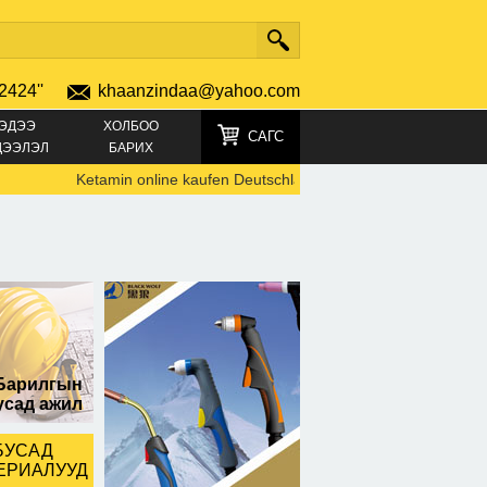
2424''
khaanzindaa@yahoo.com
ЭДЭЭ
ХОЛБОО
САГС
ДЭЭЛЭЛ
БАРИХ
Ketamin online kaufen Deutschland TELEGRAMM +49152196
гас том
Барилгын
усад ажил
БУСАД
ЕРИАЛУУД