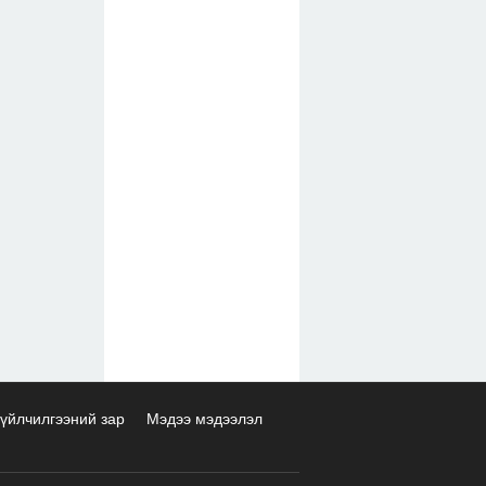
үйлчилгээний зар
Мэдээ мэдээлэл