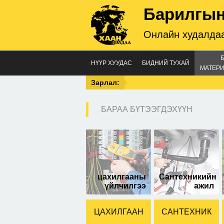
Барилгын
Онлайн худалдаа
НҮҮР ХУУДАС
БИДНИЙ ТУХАЙ
МАТЕРИ
Зарлал:
БАРАА БҮТЭЭГДЭХҮҮН
нуг
цахилгааны
Сантехникийн
үйлчилгээ
ажил
ЦАХИЛГААН
САНТЕХНИК