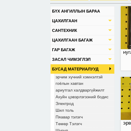
БҮХ АНГИЛЛЫН БАРАА
эрв
ЦАХИЛГААН
САНТЕХНИК
ЦАХИЛГААН БАГАЖ
ГАР БАГАЖ
нуг
ЗАСАЛ ЧИМЭГЛЭЛ
БУСАД МАТЕРИАЛУУД
эрчим хүчний хэмнэлтэй
гоёлын хавтан
ариутгал халдваргүйжилт
Ахуйн цэвэрлэгээний бодис
Электрод
Шил толь
Пяавар тэлэгч
эрв
Төмөр Тэлэгч
Шуруп