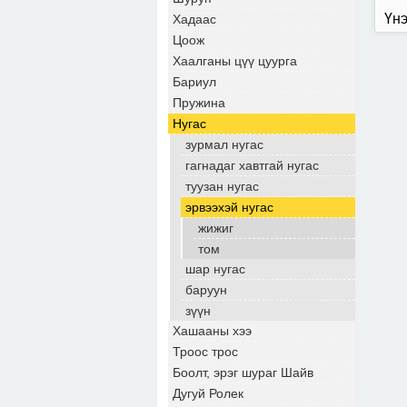
Үнэ
Хадаас
Цоож
Хаалганы цүү цуурга
Бариул
Пружина
Нугас
зурмал нугас
гагнадаг хавтгай нугас
туузан нугас
эрвээхэй нугас
жижиг
том
шар нугас
баруун
зүүн
Хашааны хээ
Троос трос
Боолт, эрэг шураг Шайв
Дугуй Ролек