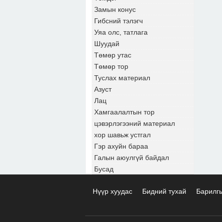
Замын конус
Гибсний тэлэгч
Уяа олс, татлага
Шуудай
Төмөр утас
Төмөр тор
Туслах материал
Азуст
Лац
Хамгаалалтын тор
цэвэрлэгээний материал
хор шавьж устгал
Гэр ахуйн бараа
Галын аюулгүй байдал
Бусад
Нүүр хуудас
Бидний тухай
Барилг