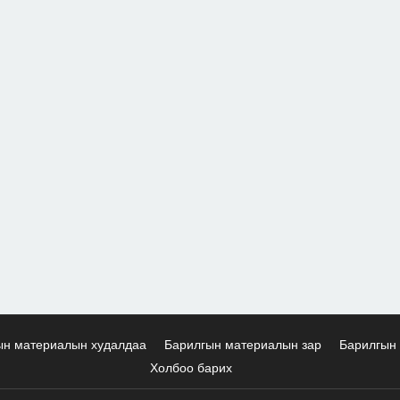
ын материалын худалдаа
Барилгын материалын зар
Барилгын 
Холбоо барих