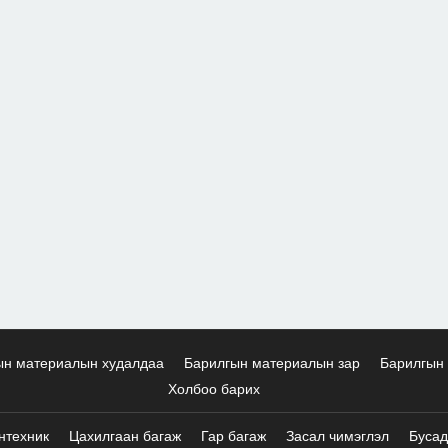
ын материалын худалдаа
Барилгын материалын зар
Барилгын 
Холбоо барих
нтехник
Цахилгаан багаж
Гар багаж
Засал чимэглэл
Бусад