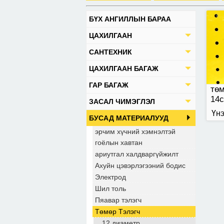
БҮХ АНГИЛЛЫН БАРАА
ЦАХИЛГААН
САНТЕХНИК
ЦАХИЛГААН БАГАЖ
ГАР БАГАЖ
төм
14
ЗАСАЛ ЧИМЭГЛЭЛ
Үнэ
БУСАД МАТЕРИАЛУУД
эрчим хүчний хэмнэлтэй
гоёлын хавтан
ариутгал халдваргүйжилт
Ахуйн цэвэрлэгээний бодис
Электрод
Шил толь
Пяавар тэлэгч
Төмөр Тэлэгч
12 диаметр