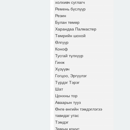
холхивч суглагч
Ремень бүслүүр
Резин
Булан төмөр
Харандаа Палмастер
Төмрийн шохой
Өлгүүр
Коноф
Тусгай түлхүүр
Гинж
Хүзүүвч
Гогцоо, Эргүүлэг
Түрдэг Тэрэг
Шат
Цонхны тор
Аваарын тууз
Өнгө өнгийн тэмдэглэгээ
тавидаг утас
Тэмдэг
Замын конус