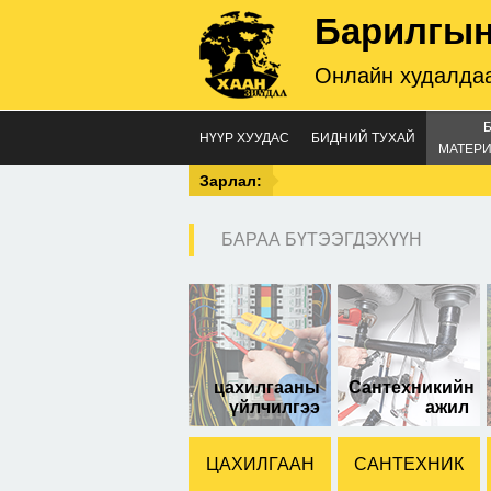
Барилгын
Онлайн худалдаа
НҮҮР ХУУДАС
БИДНИЙ ТУХАЙ
МАТЕРИ
Зарлал:
БАРАА БҮТЭЭГДЭХҮҮН
төм
цахилгааны
Сантехникийн
үйлчилгээ
ажил
ЦАХИЛГААН
САНТЕХНИК