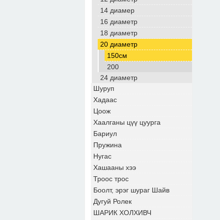
14 диамер
16 диаметр
18 диаметр
20 диаметр
150см
200
24 диаметр
Шуруп
Хадаас
Цоож
Хаалганы цүү цуурга
Бариул
Пружина
Нугас
Хашааны хээ
Троос трос
Боолт, эрэг шураг Шайв
Дугуй Ролек
ШАРИК ХОЛХИВЧ