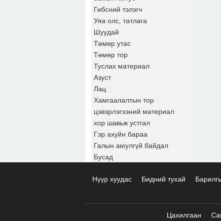
Гибсний тэлэгч
Уяа олс, татлага
Шуудай
Төмөр утас
Төмөр тор
Туслах материал
Азуст
Лац
Хамгаалалтын тор
цэвэрлэгээний материал
хор шавьж устгал
Гэр ахуйн бараа
Галын аюулгүй байдал
Бусад
Нүүр хуудас
Бидний тухай
Барилг
Цахилгаан
Са