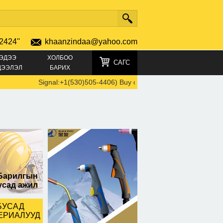
2424''
khaanzindaa@yahoo.com
ЭДЭЭ
ХОЛБОО
САГС
ДЭЭЛЭЛ
БАРИХ
Signal:+1(530)505-4406) Buy crystals, Buy GBL, Cocaine, G
Барилгын
усад ажил
БУСАД
ЕРИАЛУУД