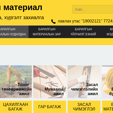
 материал
, хүргэлт захиалга
лавлах утас ''19002121'' 7724
БАРИЛГЫН
БАРИЛГЫН
БАРИЛГЫН
М
АЛЫН ХУДАЛДАА
МАТЕРИАЛЫН ЗАР
ҮЙЛЧИЛГЭЭНИЙ
МЭ
ЗАР
өр тэлэгч 20-14см
Тоног
Засал
төхөөрөмжийн
Мужааны
чимэглэлийн
ажил
ажил
ажил
б
ЦАХИЛГААН
ЗАСАЛ
ГАР БАГАЖ
БАГАЖ
ЧИМЭГЛЭЛ
МАТ