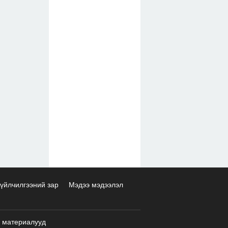
үйлчилгээний зар
Мэдээ мэдээлэл
 материалууд