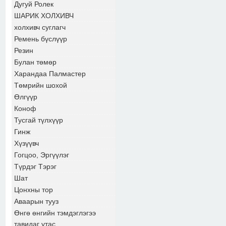
Дугуй Ролек
ШАРИК ХОЛХИВЧ
холхивч суглагч
Ремень бүслүүр
Резин
Булан төмөр
Харандаа Палмастер
Төмрийн шохой
Өлгүүр
Коноф
Тусгай түлхүүр
Гинж
Хүзүүвч
Гогцоо, Эргүүлэг
Түрдэг Тэрэг
Шат
Цонхны тор
Аваарын тууз
Өнгө өнгийн тэмдэглэгээ
тавидаг утас