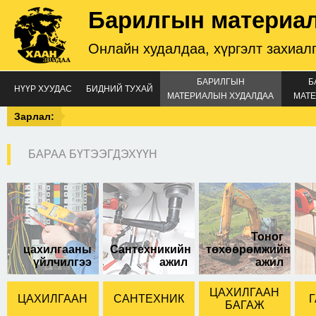
Барилгын материа
Онлайн худалдаа, хүргэлт захиал
БАРИЛГЫН
Б
НҮҮР ХУУДАС
БИДНИЙ ТУХАЙ
МАТЕРИАЛЫН ХУДАЛДАА
МАТЕ
Зарлал:
БАРАА БҮТЭЭГДЭХҮҮН
төмөр тэлэгч 12-14см
Тоног
цахилгааны
Сантехникийн
төхөөрөмжийн
үйлчилгээ
ажил
ажил
ЦАХИЛГААН
ЦАХИЛГААН
САНТЕХНИК
Г
БАГАЖ