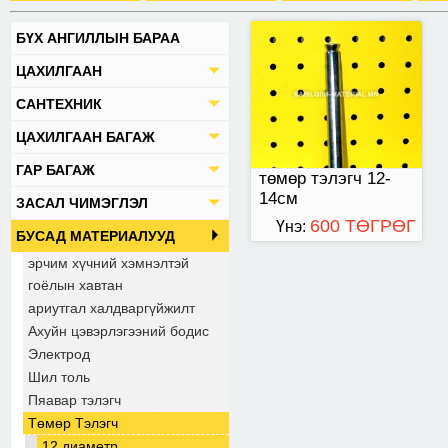
БҮХ АНГИЛЛЫН БАРАА
ЦАХИЛГААН
САНТЕХНИК
ЦАХИЛГААН БАГАЖ
ГАР БАГАЖ
төмөр тэлэгч 12-
14см
ЗАСАЛ ЧИМЭГЛЭЛ
600 ТӨГРӨГ
Үнэ:
БУСАД МАТЕРИАЛУУД
эрчим хүчний хэмнэлтэй
гоёлын хавтан
ариутгал халдваргүйжилт
Ахуйн цэвэрлэгээний бодис
Электрод
Шил толь
Пяавар тэлэгч
Төмөр Тэлэгч
12 диаметр