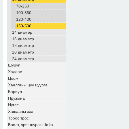
70-250
100-350
120-400
150-500
14 диамер
16 диаметр
18 диаметр
20 диаметр
24 диаметр
Шуруп
Хадаас
Цоож
Хаалганы цүү цуурга
Бариул
Пружина
Нугас
Хашааны хээ
Троос трос
Боолт, эрэг шураг Шайв