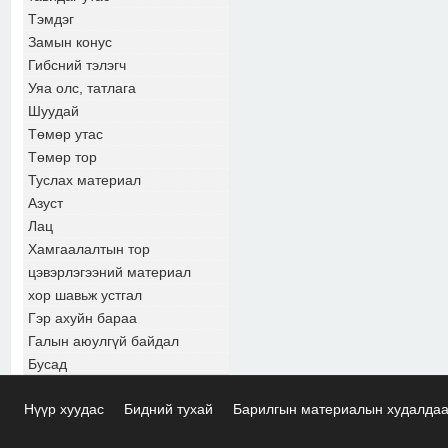
Тэмдэг
Замын конус
Гибсний тэлэгч
Уяа олс, татлага
Шуудай
Төмөр утас
Төмөр тор
Туслах материал
Азуст
Лац
Хамгаалалтын тор
цэвэрлэгээний материал
хор шавьж устгал
Гэр ахуйн бараа
Галын аюулгүй байдал
Бусад
Нүүр хуудас
Бидний тухай
Барилгын материалын худалда