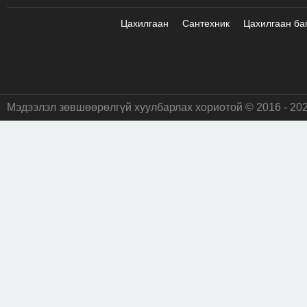
Цахилгаан
Сантехник
Цахилгаан ба
Мэдээлэл зөвшөөрөлгүй хуулбарлах хориотой © 2016 - 20