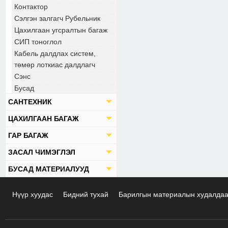
Контактор
Сэлгэн залгагч Рубельник
Цахилгаан угсралтын багаж
СИП тоноглол
Кабель далдлах систем,
төмөр лоткиас далдлагч
Сэнс
Бусад
САНТЕХНИК
ЦАХИЛГААН БАГАЖ
ГАР БАГАЖ
ЗАСАЛ ЧИМЭГЛЭЛ
БУСАД МАТЕРИАЛУУД
Нүүр хуудас
Бидний тухай
Барилгын материалын худалда