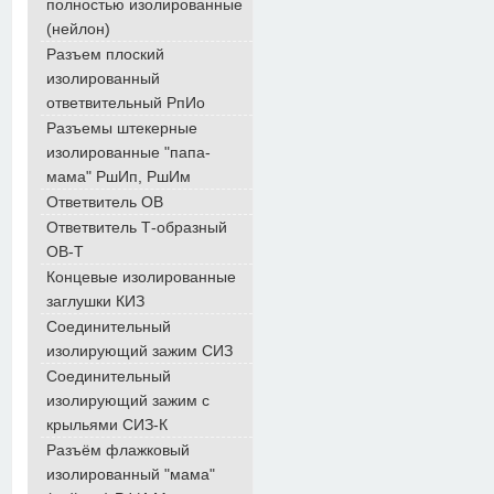
полностью изолированные
(нейлон)
Разъем плоский
изолированный
ответвительный РпИо
Разъемы штекерные
изолированные "папа-
мама" РшИп, РшИм
Ответвитель ОВ
Ответвитель Т-образный
ОВ-Т
Концевые изолированные
заглушки КИЗ
Соединительный
изолирующий зажим СИЗ
Соединительный
изолирующий зажим с
крыльями СИЗ-К
Разъём флажковый
изолированный "мама"