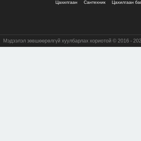
Цахилгаан
Сантехник
Цахилгаан ба
Мэдээлэл зөвшөөрөлгүй хуулбарлах хориотой © 2016 - 20