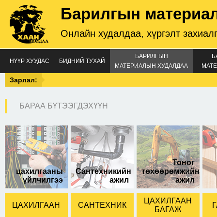
Барилгын материа
Онлайн худалдаа, хүргэлт захиал
БАРИЛГЫН
Б
НҮҮР ХУУДАС
БИДНИЙ ТУХАЙ
МАТЕРИАЛЫН ХУДАЛДАА
МАТЕ
Зарлал:
БАРАА БҮТЭЭГДЭХҮҮН
зэс муфт 10мм
Тоног
цахилгааны
Сантехникийн
төхөөрөмжийн
үйлчилгээ
ажил
ажил
ЦАХИЛГААН
ЦАХИЛГААН
САНТЕХНИК
Г
БАГАЖ