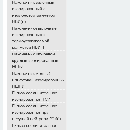
Наконечник вилочный
изолированный с
нейлоновой манжетой
НВИ(н)
Наконечники вилочные
изолированные с
термоусаживаемой
манжетой НВИ-Т
Наконечник штыревой
круглый изолированный
НШкИ
Наконечник медный
штифтовой изолированный
НШПИ
Гильза соединительная
изолированная ГСИ
Гильза соединительная
изолированная для
несущей нейтрали ГСИ(н
Гильза соединительная