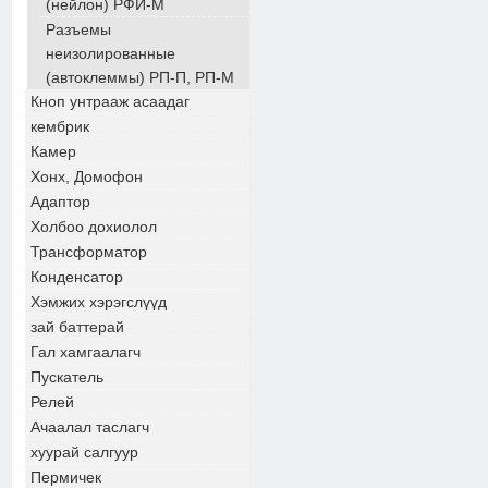
(нейлон) РФИ-М
Разъемы
неизолированные
(автоклеммы) РП-П, РП-М
Кноп унтрааж асаадаг
кембрик
Камер
Хонх, Домофон
Адаптор
Холбоо дохиолол
Трансформатор
Конденсатор
Хэмжих хэрэгслүүд
зай баттерай
Гал хамгаалагч
Пускатель
Релей
Ачаалал таслагч
хуурай салгуур
Пермичек