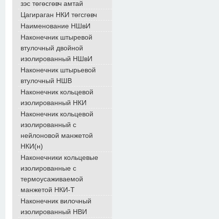
зэс төгөсгөвч амтай
Цагираган НКИ төгсгөвч
Наименование НШвИ
Наконечник штыревой
втулочный двойной
изолированный НШвИ
Наконечник штырьевой
втулочный НШВ
Наконечник кольцевой
изолированный НКИ
Наконечник кольцевой
изолированный с
нейлоновой манжетой
НКИ(н)
Наконечники кольцевые
изолированные с
термоусаживаемой
манжетой НКИ-Т
Наконечник вилочный
изолированный НВИ