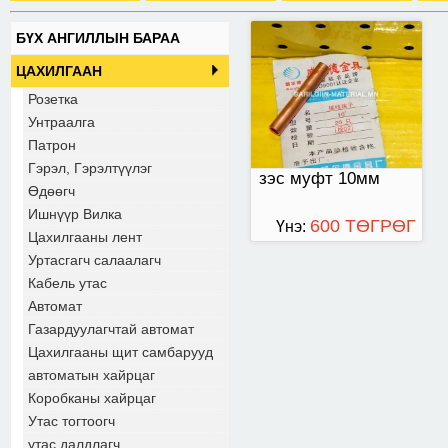
БҮХ АНГИЛЛЫН БАРАА
ЦАХИЛГААН
Розетка
Унтраалга
Патрон
Гэрэл, Гэрэлтүүлэг
зэс муфт 10мм
Өдөөгч
Ишнүүр Вилка
600 ТӨГРӨГ
Үнэ:
Цахилгааны лент
Уртасгагч салаалагч
Кабель утас
Автомат
Газардуулагчтай автомат
Цахилгааны щит самбарууд
автоматын хайрцаг
Коробканы хайрцаг
Утас тогтоогч
утас далдлагч