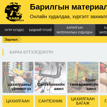
Барилгын материа
Онлайн худалдаа, хүргэлт захиал
БАРИЛГЫН
Б
НҮҮР ХУУДАС
БИДНИЙ ТУХАЙ
МАТЕРИАЛЫН ХУДАЛДАА
МАТЕ
Зарлал:
БАРАА БҮТЭЭГДЭХҮҮН
15-тай
Тоног
цахилгааны
Сантехникийн
төхөөрөмжийн
үйлчилгээ
ажил
ажил
ЦАХИЛГААН
ЦАХИЛГААН
САНТЕХНИК
Г
БАГАЖ