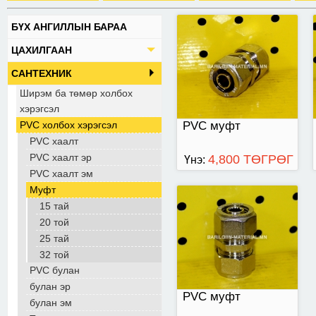
БҮХ АНГИЛЛЫН БАРАА
32-той.
ЦАХИЛГААН
САНТЕХНИК
Ширэм ба төмөр холбох
хэрэгсэл
PVC холбох хэрэгсэл
PVC муфт
PVC хаалт
PVC хаалт эр
4,800 ТӨГРӨГ
Үнэ:
PVC хаалт эм
Муфт
15 тай
20 той
25 тай
32 той
PVC булан
булан эр
PVC муфт
булан эм