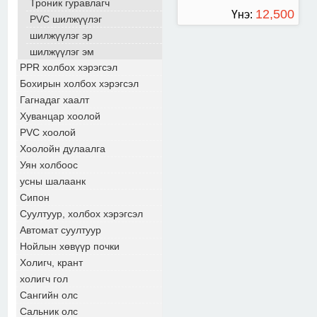
Троник гуравлагч
12,500
Үнэ:
PVC шилжүүлэг
шилжүүлэг эр
ТӨГРӨГ
шилжүүлэг эм
PPR холбох хэрэгсэл
Бохирын холбох хэрэгсэл
Гагнадаг хаалт
Хуванцар хоолой
PVC хоолой
Хоолойн дулаалга
Уян холбоос
усны шалаанк
Сипон
Суултуур, холбох хэрэгсэл
Автомат суултуур
Нойлын хөвүүр почки
Холигч, крант
холигч гол
Сангийн олс
Сальник олс