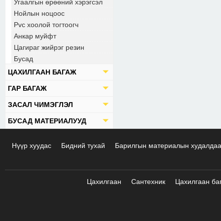
Угаалгын өрөөний хэрэгсэл
Нойлын ноцоос
Pvc хоолой тогтоогч
Анкар муйфт
Цагираг жийрэг резин
Бусад
ЦАХИЛГААН БАГАЖ
ГАР БАГАЖ
ЗАСАЛ ЧИМЭГЛЭЛ
БУСАД МАТЕРИАЛУУД
Нүүр хуудас
Бидний тухай
Барилгын материалын худалда
Цахилгаан
Сантехник
Цахилгаан ба