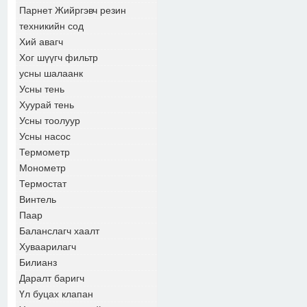
Парнет Жийргэвч резин
техникийн сод
Хий авагч
Хог шүүгч фильтр
усны шалаанк
Усны тень
Хуурай тень
Усны тоолуур
Усны насос
Термометр
Монометр
Термостат
Винтель
Паар
Баланслагч хаалт
Хуваарилагч
Билианз
Даралт баригч
Үл буцах клапан