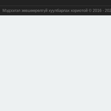
Мэдээлэл зөвшөөрөлгүй хуулбарлах хориотой © 2016 - 20