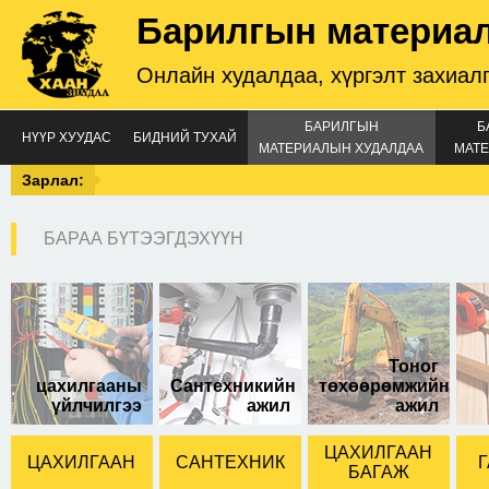
Барилгын материа
Онлайн худалдаа, хүргэлт захиал
БАРИЛГЫН
Б
НҮҮР ХУУДАС
БИДНИЙ ТУХАЙ
МАТЕРИАЛЫН ХУДАЛДАА
МАТЕ
Зарлал:
БАРАА БҮТЭЭГДЭХҮҮН
15ийн изгон ком
Тоног
цахилгааны
Сантехникийн
төхөөрөмжийн
үйлчилгээ
ажил
ажил
ЦАХИЛГААН
ЦАХИЛГААН
САНТЕХНИК
Г
БАГАЖ