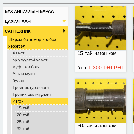
БҮХ АНГИЛЛЫН БАРАА
50
ЦАХИЛГААН
САНТЕХНИК
Ширэм ба төмөр холбох
хэрэгсэл
Хаалт
15-тай изгон ком
эр үзүүртэй хаалт
муфт холбогч
1,300 ТӨГРӨГ
Үнэ:
Англи муфт
булан
Тройник гуравлагч
32
Троник шилжүүлэгч
Изгон
15 тай
20 той
25 тай
50-тай изгон ком
32 той