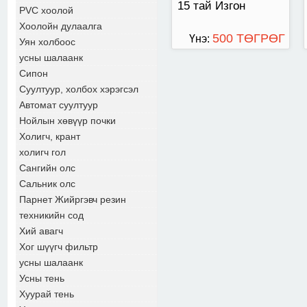
15 тай Изгон
PVC хоолой
Хоолойн дулаалга
500 ТӨГРӨГ
Үнэ:
Уян холбоос
усны шалаанк
Сипон
Суултуур, холбох хэрэгсэл
Автомат суултуур
Нойлын хөвүүр почки
Холигч, крант
холигч гол
Сангийн олс
Сальник олс
Парнет Жийргэвч резин
техникийн сод
Хий авагч
Хог шүүгч фильтр
усны шалаанк
Усны тень
Хуурай тень