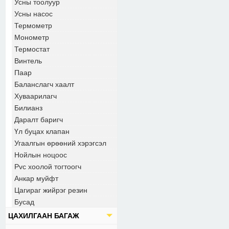
Усны тоолуур
Усны насос
Термометр
Монометр
Термостат
Винтель
Паар
Баланслагч хаалт
Хуваарилагч
Билианз
Даралт баригч
Үл буцах клапан
Угаалгын өрөөний хэрэгсэл
Нойлын ноцоос
Pvc хоолой тогтоогч
Анкар муйфт
Цагираг жийрэг резин
Бусад
ЦАХИЛГААН БАГАЖ