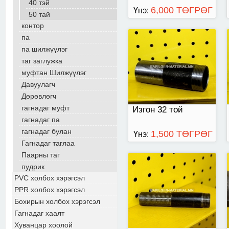
40 тэй
6,000 ТӨГРӨГ
Үнэ:
50 тай
контор
па
15
па шилжүүлэг
таг заглужка
муфтан Шилжүүлэг
Давуулагч
Дөрөвлөгч
гагнадаг муфт
Изгон 32 той
гагнадаг па
гагнадаг булан
1,500 ТӨГРӨГ
Үнэ:
Гагнадаг таглаа
Паарны таг
пудрик
PVC холбох хэрэгсэл
PPR холбох хэрэгсэл
Бохирын холбох хэрэгсэл
Гагнадаг хаалт
Хуванцар хоолой