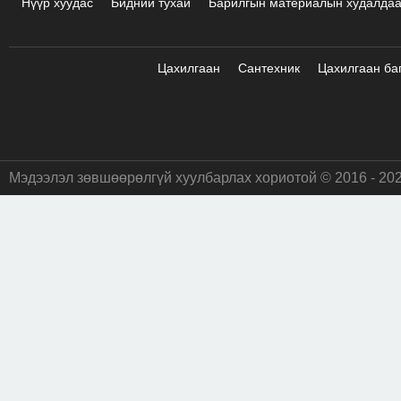
Нүүр хуудас
Бидний тухай
Барилгын материалын худалда
Цахилгаан
Сантехник
Цахилгаан ба
Мэдээлэл зөвшөөрөлгүй хуулбарлах хориотой © 2016 - 20