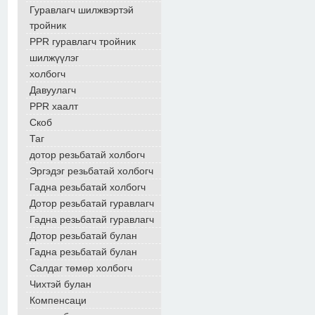
Гуравлагч шилжвэртэй
тройник
PPR гуравлагч тройник
шилжүүлэг
холбогч
Давуулагч
PPR хаалт
Скоб
Таг
дотор резьбатай холбогч
Эргэдэг резьбатай холбогч
Гадна резьбатай холбогч
Дотор резьбатай гуравлагч
Гадна резьбатай гуравлагч
Дотор резьбатай булан
Гадна резьбатай булан
Салдаг төмөр холбогч
Чихтэй булан
Компенсаци