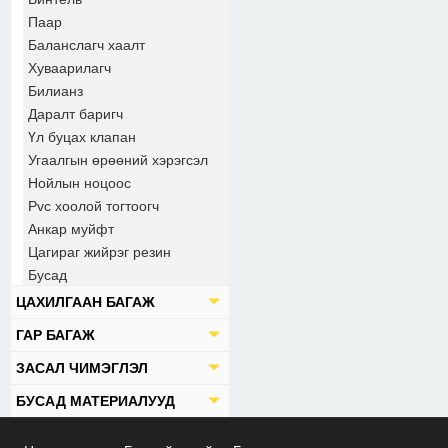
Паар
Баланслагч хаалт
Хуваарилагч
Билианз
Даралт баригч
Үл буцах клапан
Угаалгын өрөөний хэрэгсэл
Нойлын ноцоос
Pvc хоолой тогтоогч
Анкар муйфт
Цагираг жийрэг резин
Бусад
ЦАХИЛГААН БАГАЖ
ГАР БАГАЖ
ЗАСАЛ ЧИМЭГЛЭЛ
БУСАД МАТЕРИАЛУУД