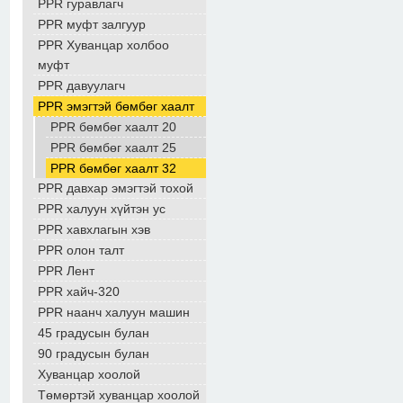
PPR гуравлагч
PPR муфт залгуур
PPR Хуванцар холбоо
муфт
PPR давуулагч
PPR эмэгтэй бөмбөг хаалт
PPR бөмбөг хаалт 20
PPR бөмбөг хаалт 25
PPR бөмбөг хаалт 32
PPR давхар эмэгтэй тохой
PPR халуун хүйтэн ус
PPR хавхлагын хэв
PPR олон талт
PPR Лент
PPR хайч-320
PPR наанч халуун машин
45 градусын булан
90 градусын булан
Хуванцар хоолой
Төмөртэй хуванцар хоолой