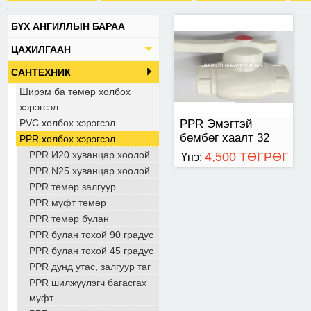
БҮХ АНГИЛЛЫН БАРАА
ЦАХИЛГААН
САНТЕХНИК
Ширэм ба төмөр холбох
хэрэгсэл
PVC холбох хэрэгсэл
PPR Эмэгтэй
бөмбөг хаалт 32
PPR холбох хэрэгсэл
PPR И20 хуванцар хоолой
4,500 ТӨГРӨГ
Үнэ:
PPR N25 хуванцар хоолой
PPR төмөр залгуур
PPR муфт төмөр
PPR төмөр булан
PPR булан тохой 90 градус
PPR булан тохой 45 градус
PPR дунд утас, залгуур таг
PPR шилжүүлэгч багасгах
муфт