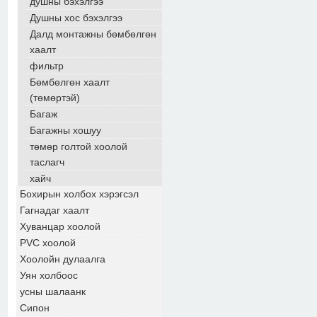
душны бэхэлгээ
Душны хос бэхэлгээ
Далд монтажны бөмбөлгөн
хаалт
фильтр
Бөмбөлгөн хаалт
(төмөртэй)
Багаж
Багажны хошуу
төмөр голтой хоолой
таслагч
хайч
Бохирын холбох хэрэгсэл
Гагнадаг хаалт
Хуванцар хоолой
PVC хоолой
Хоолойн дулаалга
Уян холбоос
усны шалаанк
Сипон