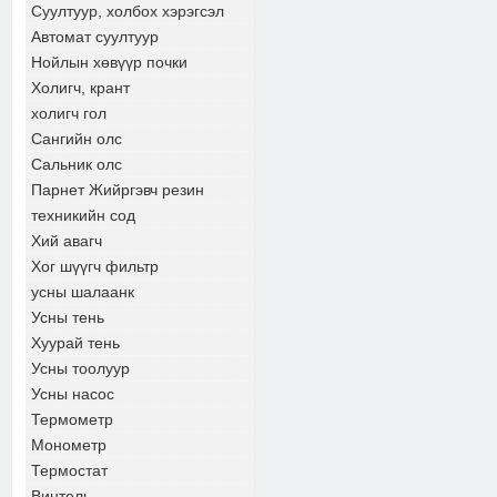
Суултуур, холбох хэрэгсэл
Автомат суултуур
Нойлын хөвүүр почки
Холигч, крант
холигч гол
Сангийн олс
Сальник олс
Парнет Жийргэвч резин
техникийн сод
Хий авагч
Хог шүүгч фильтр
усны шалаанк
Усны тень
Хуурай тень
Усны тоолуур
Усны насос
Термометр
Монометр
Термостат
Винтель