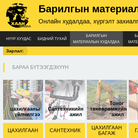
Барилгын материа
Онлайн худалдаа, хүргэлт захиал
БАРИЛГЫН
Б
НҮҮР ХУУДАС
БИДНИЙ ТУХАЙ
МАТЕРИАЛЫН ХУДАЛДАА
МАТЕ
Зарлал:
БАРАА БҮТЭЭГДЭХҮҮН
Тоног
цахилгааны
Сантехникийн
төхөөрөмжийн
үйлчилгээ
ажил
ажил
ЦАХИЛГААН
ЦАХИЛГААН
САНТЕХНИК
Г
БАГАЖ