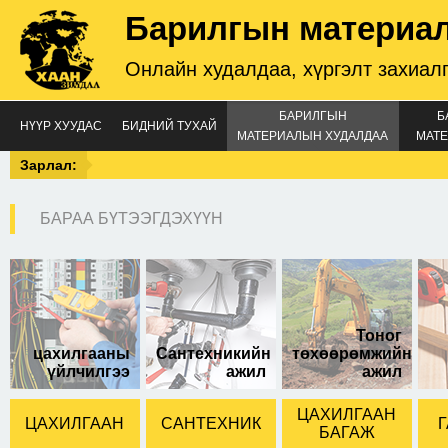
Барилгын материа
Онлайн худалдаа, хүргэлт захиал
БАРИЛГЫН
Б
НҮҮР ХУУДАС
БИДНИЙ ТУХАЙ
МАТЕРИАЛЫН ХУДАЛДАА
МАТЕ
Зарлал:
БАРАА БҮТЭЭГДЭХҮҮН
Тоног
цахилгааны
Сантехникийн
төхөөрөмжийн
үйлчилгээ
ажил
ажил
ЦАХИЛГААН
ЦАХИЛГААН
САНТЕХНИК
Г
БАГАЖ