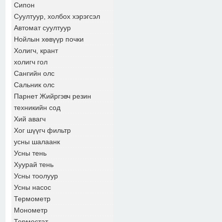
Сипон
Суултуур, холбох хэрэгсэл
Автомат суултуур
Нойлын хөвүүр почки
Холигч, крант
холигч гол
Сангийн олс
Сальник олс
Парнет Жийргэвч резин
техникийн сод
Хий авагч
Хог шүүгч фильтр
усны шалаанк
Усны тень
Хуурай тень
Усны тоолуур
Усны насос
Термометр
Монометр
Термостат