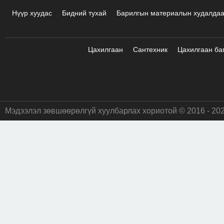
Нүүр хуудас
Бидний тухай
Барилгын материалын худалда
Цахилгаан
Сантехник
Цахилгаан ба
Мэдээлэл зөвшөөрөлгүй хуулбарлах хориотой © 2016 - 20