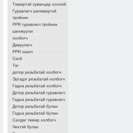
Төмөртэй хуванцар хоолой
Гуравлагч шилжвэртэй
тройник
PPR гуравлагч тройник
шилжүүлэг
холбогч
Давуулагч
PPR хаалт
Скоб
Таг
дотор резьбатай холбогч
Эргэдэг резьбатай холбогч
Гадна резьбатай холбогч
Дотор резьбатай гуравлагч
Гадна резьбатай гуравлагч
Дотор резьбатай булан
Гадна резьбатай булан
Салдаг төмөр холбогч
Чихтэй булан