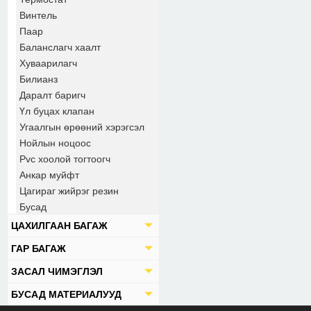
Винтель
Паар
Баланслагч хаалт
Хуваарилагч
Билианз
Даралт баригч
Үл буцах клапан
Угаалгын өрөөний хэрэгсэл
Нойлын ноцоос
Pvc хоолой тогтоогч
Анкар муйфт
Цагираг жийрэг резин
Бусад
ЦАХИЛГААН БАГАЖ
ГАР БАГАЖ
ЗАСАЛ ЧИМЭГЛЭЛ
БУСАД МАТЕРИАЛУУД