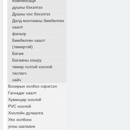
Компенсаци
душны бэхэлгээ
Душны хос бэхэлгээ
Далд монтажны бөмбөлгөн
хаалт
фильтр
Бөмбөлгөн хаалт
(төмөртэй)
Багаж
Багажны хошуу
төмөр голтой хоолой
таслагч
хайч
Бохирын холбох хэрэгсэл
Гагнадаг хаалт
Хуванцар хоолой
PVC хоолой
Хоолойн дулаалга
Уян холбоос
усны шалаанк