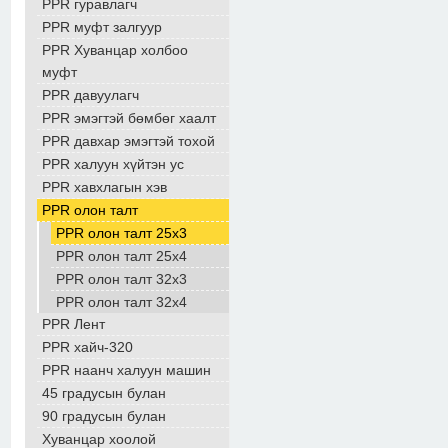
PPR гуравлагч
PPR муфт залгуур
PPR Хуванцар холбоо
муфт
PPR давуулагч
PPR эмэгтэй бөмбөг хаалт
PPR давхар эмэгтэй тохой
PPR халуун хүйтэн ус
PPR хавхлагын хэв
PPR олон талт
PPR олон талт 25х3
PPR олон талт 25х4
PPR олон талт 32х3
PPR олон талт 32х4
PPR Лент
PPR хайч-320
PPR наанч халуун машин
45 градусын булан
90 градусын булан
Хуванцар хоолой