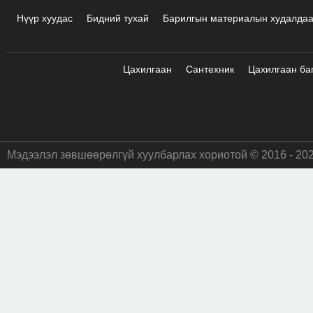
Нүүр хуудас
Бидний тухай
Барилгын материалын худалда
Цахилгаан
Сантехник
Цахилгаан ба
Мэдээлэл зөвшөөрөлгүй хуулбарлах хориотой © 2016 - 20