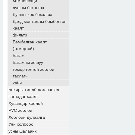
Компенсаци
душны бэхэлгээ
Душны хос бэхэлгээ
Далд монтажны бөмбөлгөн
хаалт
фильтр
Бөмбөлгөн хаалт
(төмөртэй)
Багаж
Багажны хошуу
төмөр голтой хоолой
таслагч
хайч
Бохирын холбох хэрэгсэл
Гагнадаг хаалт
Хуванцар хоолой
PVC хоолой
Хоолойн дулаалга
Уян холбоос
усны шалаанк