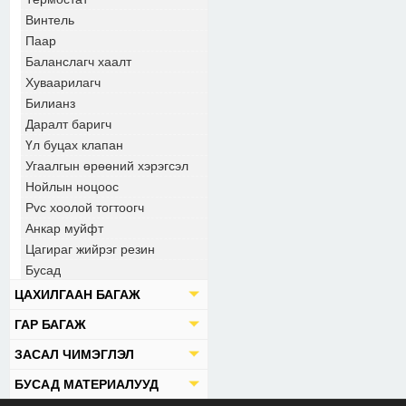
Винтель
Паар
Баланслагч хаалт
Хуваарилагч
Билианз
Даралт баригч
Үл буцах клапан
Угаалгын өрөөний хэрэгсэл
Нойлын ноцоос
Pvc хоолой тогтоогч
Анкар муйфт
Цагираг жийрэг резин
Бусад
ЦАХИЛГААН БАГАЖ
ГАР БАГАЖ
ЗАСАЛ ЧИМЭГЛЭЛ
БУСАД МАТЕРИАЛУУД