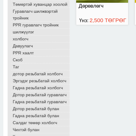
Төмөртэй хуванцар хоолой
Дөрөвлөгч
Гуравлагч шилжвэртэй
тройник
2,500 ТӨГРӨГ
Үнэ:
PPR гуравлагч тройник
шилжүүлэг
холбогч
Давуулагч
PPR хаалт
Скоб
Таг
дотор резьбатай холбогч
Эргэдэг резьбатай холбогч
Гадна резьбатай холбогч
Дотор резьбатай гуравлагч
Гадна резьбатай гуравлагч
Дотор резьбатай булан
Гадна резьбатай булан
Салдаг төмөр холбогч
Чихтэй булан