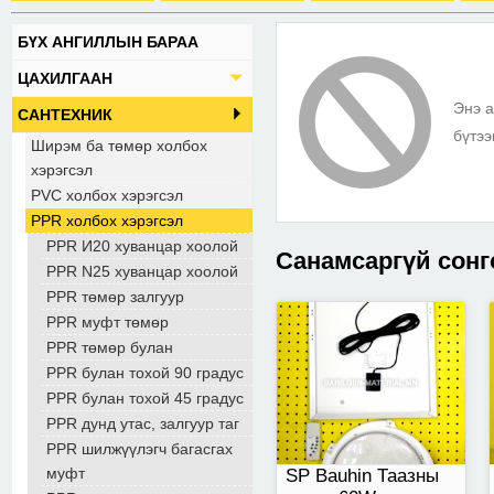
БҮХ АНГИЛЛЫН БАРАА
SP Bauhin Таазны
ЦАХИЛГААН
гэрэл 60W
Энэ а
САНТЕХНИК
бүтээ
Ширэм ба төмөр холбох
хэрэгсэл
PVC холбох хэрэгсэл
PPR холбох хэрэгсэл
PPR И20 хуванцар хоолой
Санамсаргүй сонг
PPR N25 хуванцар хоолой
PPR төмөр залгуур
PPR муфт төмөр
100 парнет
PPR төмөр булан
PPR булан тохой 90 градус
PPR булан тохой 45 градус
PPR дунд утас, залгуур таг
PPR шилжүүлэгч багасгах
муфт
SP Bauhin Таазны