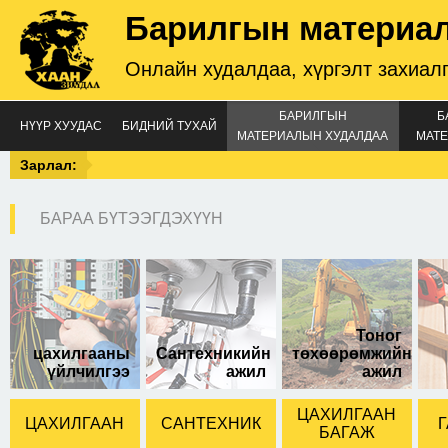
Барилгын материа
Онлайн худалдаа, хүргэлт захиал
БАРИЛГЫН
Б
НҮҮР ХУУДАС
БИДНИЙ ТУХАЙ
МАТЕРИАЛЫН ХУДАЛДАА
МАТЕ
Зарлал:
БАРАА БҮТЭЭГДЭХҮҮН
Тоног
цахилгааны
Сантехникийн
төхөөрөмжийн
үйлчилгээ
ажил
ажил
ЦАХИЛГААН
ЦАХИЛГААН
САНТЕХНИК
Г
БАГАЖ