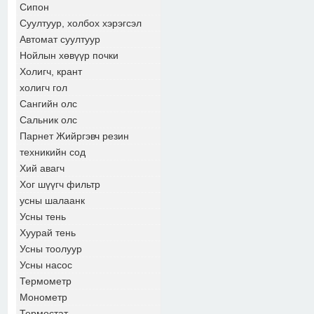
Сипон
Суултуур, холбох хэрэгсэл
Автомат суултуур
Нойлын хөвүүр почки
Холигч, крант
холигч гол
Сангийн олс
Сальник олс
Парнет Жийргэвч резин
техникийн сод
Хий авагч
Хог шүүгч фильтр
усны шалаанк
Усны тень
Хуурай тень
Усны тоолуур
Усны насос
Термометр
Монометр
Термостат