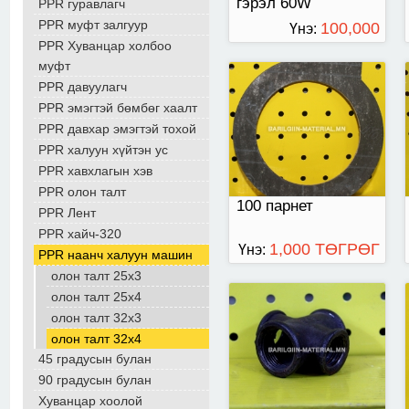
гэрэл 60W
PPR гуравлагч
PPR муфт залгуур
100,000
Үнэ:
PPR Хуванцар холбоо
ТӨГРӨГ
140,000
муфт
PPR давуулагч
төгрөг
ширмэн дөрөвлөгч 25
PPR эмэгтэй бөмбөг хаалт
тай
PPR давхар эмэгтэй тохой
PPR халуун хүйтэн ус
PPR хавхлагын хэв
PPR олон талт
100 парнет
PPR Лент
PPR хайч-320
1,000 ТӨГРӨГ
Үнэ:
PPR наанч халуун машин
олон талт 25x3
олон талт 25x4
олон талт 32x3
олон талт 32x4
45 градусын булан
90 градусын булан
Хуванцар хоолой