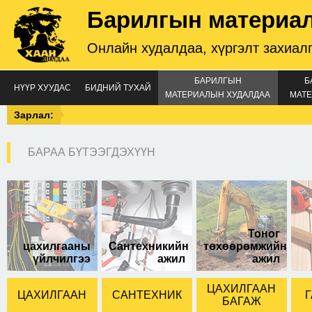
Барилгын материа
Онлайн худалдаа, хүргэлт захиал
БАРИЛГЫН
Б
НҮҮР ХУУДАС
БИДНИЙ ТУХАЙ
МАТЕРИАЛЫН ХУДАЛДАА
МАТЕ
Зарлал:
БАРАА БҮТЭЭГДЭХҮҮН
Тоног
цахилгааны
Сантехникийн
төхөөрөмжийн
үйлчилгээ
ажил
ажил
ЦАХИЛГААН
ЦАХИЛГААН
САНТЕХНИК
Г
БАГАЖ