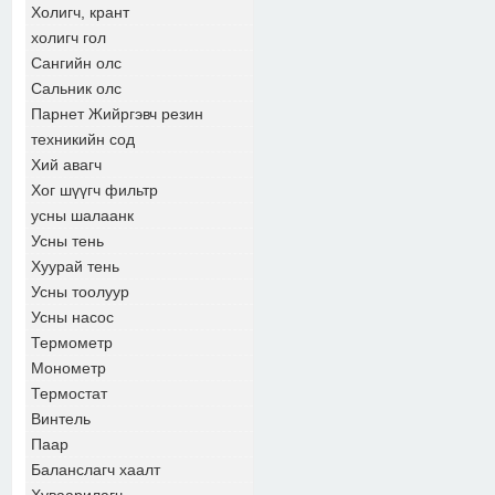
Холигч, крант
холигч гол
Сангийн олс
Сальник олс
Парнет Жийргэвч резин
техникийн сод
Хий авагч
Хог шүүгч фильтр
усны шалаанк
Усны тень
Хуурай тень
Усны тоолуур
Усны насос
Термометр
Монометр
Термостат
Винтель
Паар
Баланслагч хаалт