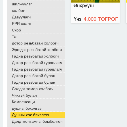
шилжүүлэг
Өнхрүүш
холбогч
Давуулагч
4,000 ТӨГРӨГ
Үнэ:
PPR хаалт
Скоб
Таг
дотор резьбатай холбогч
Эргэдэг резьбатай холбогч
Гадна резьбатай холбогч
Дотор резьбатай гуравлагч
Гадна резьбатай гуравлагч
Дотор резьбатай булан
Гадна резьбатай булан
Салдаг төмөр холбогч
Чихтэй булан
Компенсаци
душны бэхэлгээ
Душны хос бэхэлгээ
Далд монтажны бөмбөлгөн