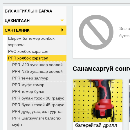
БҮХ АНГИЛЛЫН БАРАА
6112 12V
ЦАХИЛГААН
Энэ а
САНТЕХНИК
бүтээ
Ширэм ба төмөр холбох
хэрэгсэл
PVC холбох хэрэгсэл
PPR холбох хэрэгсэл
PPR И20 хуванцар хоолой
Санамсаргүй сонг
PPR N25 хуванцар хоолой
PPR төмөр залгуур
PPR муфт төмөр
Insulator/copper thick
PPR төмөр булан
500A
PPR булан тохой 90 градус
PPR булан тохой 45 градус
PPR дунд утас, залгуур таг
PPR шилжүүлэгч багасгах
муфт
батерейтай дрилл