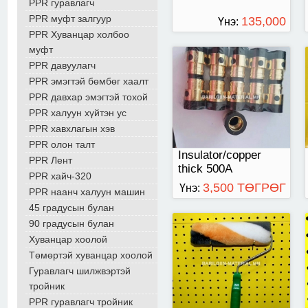
PPR гуравлагч
PPR муфт залгуур
135,000
Үнэ:
PPR Хуванцар холбоо
ТӨГРӨГ
муфт
PPR давуулагч
Ногоон иштэй том
PPR эмэгтэй бөмбөг хаалт
өнхрүүш
PPR давхар эмэгтэй тохой
PPR халуун хүйтэн ус
PPR хавхлагын хэв
PPR олон талт
Insulator/copper
PPR Лент
thick 500A
PPR хайч-320
3,500 ТӨГРӨГ
Үнэ:
PPR наанч халуун машин
45 градусын булан
90 градусын булан
Хуванцар хоолой
Төмөртэй хуванцар хоолой
Гуравлагч шилжвэртэй
тройник
PPR гуравлагч тройник