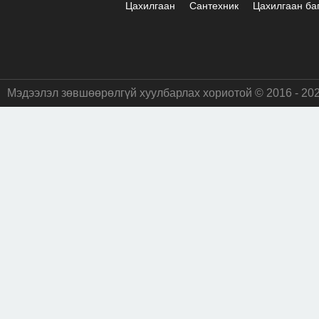
Цахилгаан
Сантехник
Цахилгаан ба
Мэдээлэл зөвшөөрөлгүй хуулбарлах хориотой © 2016 - 20