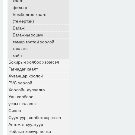
хаалт
фильтр
Бөмбөлгөн хаалт
(төмөртэй)
Багаж
Багажны хошуу
төмөр голтой хоолой
таслагч
хайч
Бохирын холбох хэрэгсэл
Гагнадаг хаалт
Хуванцар хоолой
PVC хоолой
Хоолойн дулаалга
Уян холбоос
усны шалаанк
Сипон
Суултуур, холбох хэрэгсэл
Автомат суултуур
Нойлын хөвүүр почки