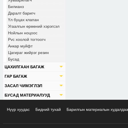
Хуваарилагч
Билианз
Даралт баригч
Үл буцах клапан
Угаалгын өрөөний хэрэгсэл
Нойлын ноцоос
Pvc хоолой тогтоогч
Анкар муйфт
Цагираг жийрэг резин
Бусад
ЦАХИЛГААН БАГАЖ
ГАР БАГАЖ
ЗАСАЛ ЧИМЭГЛЭЛ
БУСАД МАТЕРИАЛУУД
Нүүр хуудас
Бидний тухай
Барилгын материалын худалда