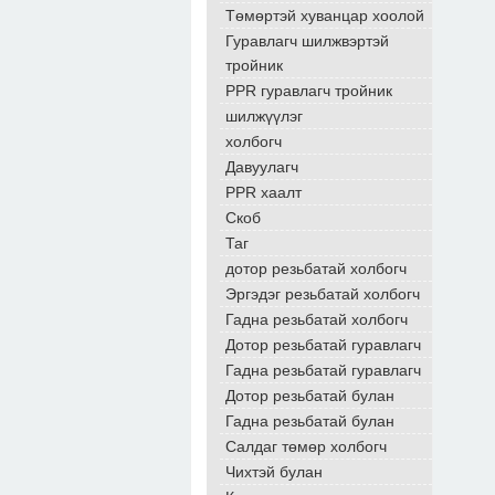
Төмөртэй хуванцар хоолой
Гуравлагч шилжвэртэй
тройник
PPR гуравлагч тройник
шилжүүлэг
холбогч
Давуулагч
PPR хаалт
Скоб
Таг
дотор резьбатай холбогч
Эргэдэг резьбатай холбогч
Гадна резьбатай холбогч
Дотор резьбатай гуравлагч
Гадна резьбатай гуравлагч
Дотор резьбатай булан
Гадна резьбатай булан
Салдаг төмөр холбогч
Чихтэй булан