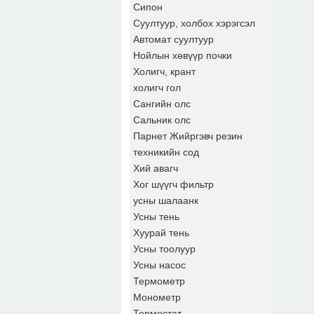
Сипон
Суултуур, холбох хэрэгсэл
Автомат суултуур
Нойлын хөвүүр почки
Холигч, крант
холигч гол
Сангийн олс
Сальник олс
Парнет Жийргэвч резин
техникийн сод
Хий авагч
Хог шүүгч фильтр
усны шалаанк
Усны тень
Хуурай тень
Усны тоолуур
Усны насос
Термометр
Монометр
Термостат