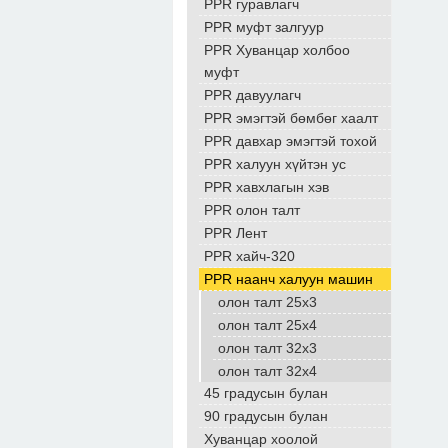
PPR гуравлагч
PPR муфт залгуур
PPR Хуванцар холбоо
муфт
PPR давуулагч
PPR эмэгтэй бөмбөг хаалт
PPR давхар эмэгтэй тохой
PPR халуун хүйтэн ус
PPR хавхлагын хэв
PPR олон талт
PPR Лент
PPR хайч-320
PPR наанч халуун машин
олон талт 25x3
олон талт 25x4
олон талт 32x3
олон талт 32x4
45 градусын булан
90 градусын булан
Хуванцар хоолой