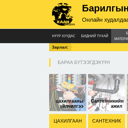
Барилгын
Онлайн худалдаа
НҮҮР ХУУДАС
БИДНИЙ ТУХАЙ
МАТЕРИ
Зарлал:
БАРАА БҮТЭЭГДЭХҮҮН
цахилгааны
Сантехникийн
үйлчилгээ
ажил
ЦАХИЛГААН
САНТЕХНИК