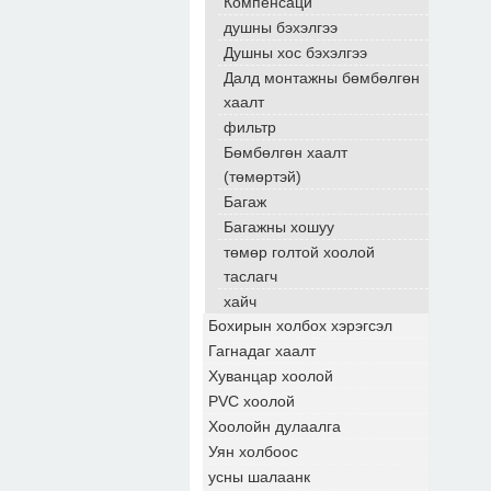
Компенсаци
душны бэхэлгээ
Душны хос бэхэлгээ
Далд монтажны бөмбөлгөн
хаалт
фильтр
Бөмбөлгөн хаалт
(төмөртэй)
Багаж
Багажны хошуу
төмөр голтой хоолой
таслагч
хайч
Бохирын холбох хэрэгсэл
Гагнадаг хаалт
Хуванцар хоолой
PVC хоолой
Хоолойн дулаалга
Уян холбоос
усны шалаанк