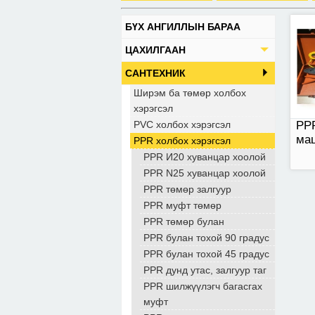
БҮХ АНГИЛЛЫН БАРАА
ЦАХИЛГААН
САНТЕХНИК
Ширэм ба төмөр холбох
хэрэгсэл
PVC холбох хэрэгсэл
PPR
ма
PPR холбох хэрэгсэл
PPR И20 хуванцар хоолой
PPR N25 хуванцар хоолой
PPR төмөр залгуур
PPR муфт төмөр
PPR төмөр булан
PPR булан тохой 90 градус
PPR булан тохой 45 градус
PPR дунд утас, залгуур таг
PPR шилжүүлэгч багасгах
муфт