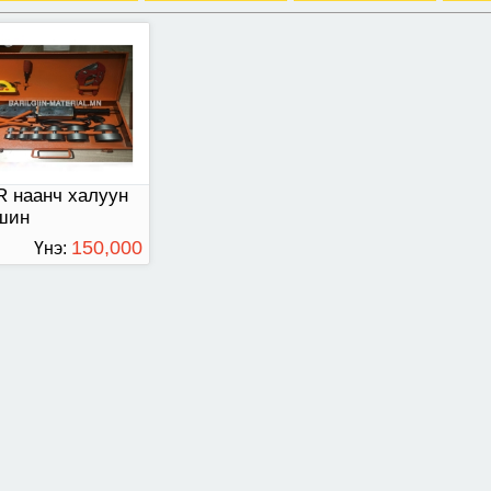
 наанч халуун
шин
150,000
Үнэ:
ТӨГРӨГ