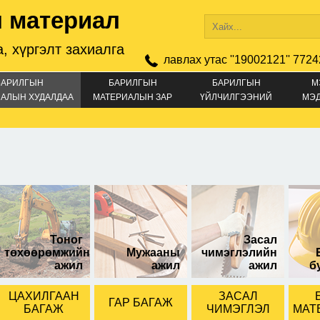
 материал
, хүргэлт захиалга
лавлах утас ''19002121'' 7724
БАРИЛГЫН
БАРИЛГЫН
БАРИЛГЫН
М
АЛЫН ХУДАЛДАА
МАТЕРИАЛЫН ЗАР
ҮЙЛЧИЛГЭЭНИЙ
МЭ
ЗАР
Тоног
Засал
төхөөрөмжийн
Мужааны
чимэглэлийн
ажил
ажил
ажил
б
ЦАХИЛГААН
ЗАСАЛ
ГАР БАГАЖ
БАГАЖ
ЧИМЭГЛЭЛ
МАТ