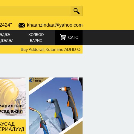
2424''
khaanzindaa@yahoo.com
ЭДЭЭ
ХОЛБОО
САГС
ДЭЭЛЭЛ
БАРИХ
Buy Adderall,Ketamine ADHD Online: TELEGRAM +491521969
Барилгын
усад ажил
БУСАД
ЕРИАЛУУД