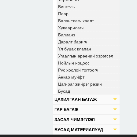
Винтель
Паар
Баланслагч хаалт
Хуваарилагч
Билианз
Даралт баригч
Үл буцах клапан
Угаалгын өрөөний хэрэгсэл
Нойлын ноцоос
Pvc хоолой тогтоогч
Анкар муйфт
Цагираг жийрэг резин
Бусад
ЦАХИЛГААН БАГАЖ
ГАР БАГАЖ
ЗАСАЛ ЧИМЭГЛЭЛ
БУСАД МАТЕРИАЛУУД