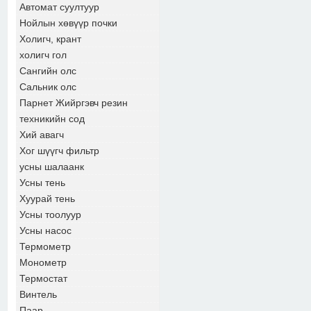
Автомат суултуур
Нойлын хөвүүр почки
Холигч, крант
холигч гол
Сангийн олс
Сальник олс
Парнет Жийргэвч резин
техникийн сод
Хий авагч
Хог шүүгч фильтр
усны шалаанк
Усны тень
Хуурай тень
Усны тоолуур
Усны насос
Термометр
Монометр
Термостат
Винтель
Паар