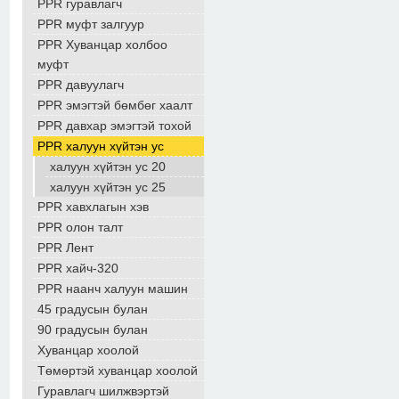
PPR гуравлагч
PPR муфт залгуур
PPR Хуванцар холбоо
муфт
PPR давуулагч
PPR эмэгтэй бөмбөг хаалт
PPR давхар эмэгтэй тохой
PPR халуун хүйтэн ус
халуун хүйтэн ус 20
халуун хүйтэн ус 25
PPR хавхлагын хэв
PPR олон талт
PPR Лент
PPR хайч-320
PPR наанч халуун машин
45 градусын булан
90 градусын булан
Хуванцар хоолой
Төмөртэй хуванцар хоолой
Гуравлагч шилжвэртэй