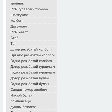
тройник
PPR гуравлагч тройник
шилжүүлэг
холбогч
Давуулагч
PPR хаалт
Скоб
Таг
дотор резьбатай холбогч
Эргэдэг резьбатай холбогч
Гадна резьбатай холбогч
Дотор резьбатай гуравлагч
Гадна резьбатай гуравлагч
Дотор резьбатай булан
Гадна резьбатай булан
Салдаг төмөр холбогч
Чихтэй булан
Компенсаци
душны бэхэлгээ