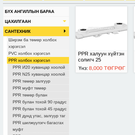
БҮХ АНГИЛЛЫН БАРАА
ЦАХИЛГААН
САНТЕХНИК
Ширэм ба төмөр холбох
хэрэгсэл
PVC холбох хэрэгсэл
PPR халуун хүйтэн
солигч 25
PPR холбох хэрэгсэл
PPR И20 хуванцар хоолой
8,000 ТӨГРӨГ
Үнэ:
PPR N25 хуванцар хоолой
PPR төмөр залгуур
PPR муфт төмөр
PPR төмөр булан
PPR булан тохой 90 градус
PPR булан тохой 45 градус
PPR дунд утас, залгуур таг
PPR шилжүүлэгч багасгах
муфт