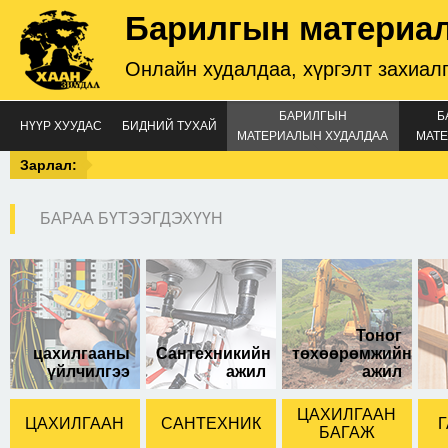
Барилгын материа
Онлайн худалдаа, хүргэлт захиал
БАРИЛГЫН
Б
НҮҮР ХУУДАС
БИДНИЙ ТУХАЙ
МАТЕРИАЛЫН ХУДАЛДАА
МАТЕ
Зарлал:
БАРАА БҮТЭЭГДЭХҮҮН
Тоног
цахилгааны
Сантехникийн
төхөөрөмжийн
үйлчилгээ
ажил
ажил
ЦАХИЛГААН
ЦАХИЛГААН
САНТЕХНИК
Г
БАГАЖ