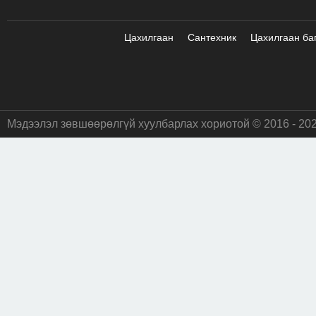
Цахилгаан
Сантехник
Цахилгаан ба
Мэдээлэл зөвшөөрөлгүй хуулбарлах хориотой © 2016 - 20