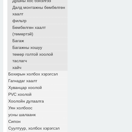
Душны хос бэхэлгээ
Далд монтажны бөмбөлгөн
хаалт
фильтр
Бөмбөлгөн хаалт
(төмөртэй)
Багаж
Багажны хошуу
төмөр голтой хоолой
таслагч
хайч
Бохирын холбох хэрэгсэл
Гагнадаг хаалт
Хуванцар хоолой
PVC хоолой
Хоолойн дулаалга
Уян холбоос
усны шалаанк
Сипон
Суултуур, холбох хэрэгсэл