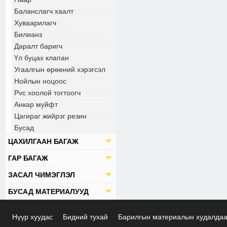
Баланслагч хаалт
Хуваарилагч
Билианз
Даралт баригч
Үл буцах клапан
Угаалгын өрөөний хэрэгсэл
Нойлын ноцоос
Pvc хоолой тогтоогч
Анкар муйфт
Цагираг жийрэг резин
Бусад
ЦАХИЛГААН БАГАЖ
ГАР БАГАЖ
ЗАСАЛ ЧИМЭГЛЭЛ
БУСАД МАТЕРИАЛУУД
Нүүр хуудас
Бидний тухай
Барилгын материалын худалда