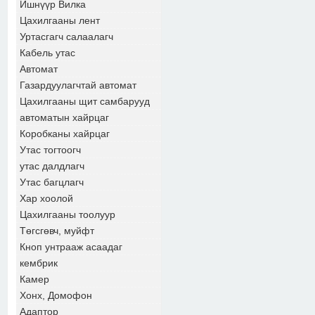
Ишнүүр Вилка
Цахилгааны лент
Уртасгагч салаалагч
Кабель утас
Автомат
Газардуулагчтай автомат
Цахилгааны щит самбарууд
автоматын хайрцаг
Коробканы хайрцаг
Утас тогтоогч
утас далдлагч
Утас багцлагч
Хар хоолой
Цахилгааны тоолуур
Төгсгөвч, муйфт
Кноп унтрааж асаадаг
кембрик
Камер
Хонх, Домофон
Адаптор