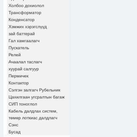
Холбоо дохиолол
Трансформатор
Конденсатор
Хэмжих хэрэгслүүд
зай баттерай
Гал хамгаалагч
Пускатель
Релей
Ачаалал таслагч
хуурай салгуур
Пермичек
Контактор
Сэлгэн залгагч Рубельник
Цахилгаан угсралтын багаж
СИП тоноглол
Кабель далдлах систем,
төмөр лоткиас далдлагч
Сэнс
Бусад