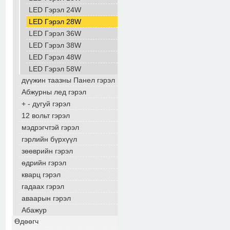
LED Гэрэл 24W
LED Гэрэл 28W
LED Гэрэл 36W
LED Гэрэл 38W
LED Гэрэл 48W
LED Гэрэл 58W
дүүжин таазны Панел гэрэл
Aбжурны лед гэрэл
+ - дугуй гэрэл
12 вольт гэрэл
мэдрэгчтэй гэрэл
гэрлийн бүрхүүл
зөөврийн гэрэл
өдрийн гэрэл
кварц гэрэл
гадаах гэрэл
аваарын гэрэл
Абажур
Өдөөгч