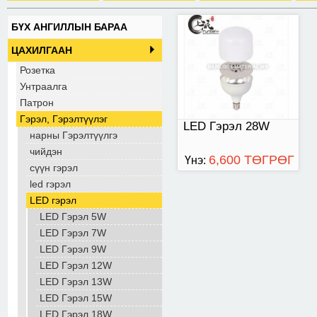
БҮХ АНГИЛЛЫН БАРАА
ЦАХИЛГААН
Розетка
Унтраалга
Патрон
Гэрэл, Гэрэлтүүлэг
LED Гэрэл 28W
нарны Гэрэлтүүлгэ
чийдэн
6,600 ТӨГРӨГ
Үнэ:
сүүн гэрэл
led гэрэл
LED гэрэл
LED Гэрэл 5W
LED Гэрэл 7W
LED Гэрэл 9W
LED Гэрэл 12W
LED Гэрэл 13W
LED Гэрэл 15W
LED Гэрэл 18W