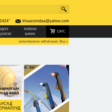
2424''
khaanzindaa@yahoo.com
ЭДЭЭ
ХОЛБОО
САГС
ДЭЭЛЭЛ
БАРИХ
isotonitazene withdrawal, Buy isotonitazene online, isotonitaze
Барилгын
усад ажил
БУСАД
ЕРИАЛУУД