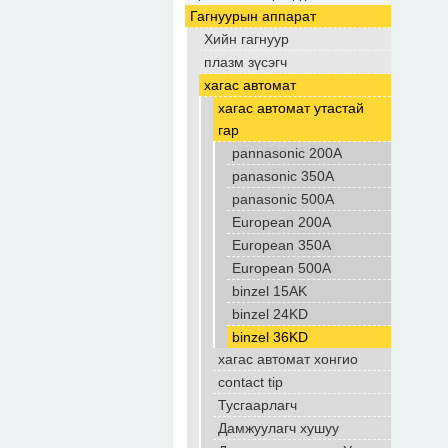
Гагнуурын аппарат
Хийн гагнуур
плазм зүсэгч
хагас автомат
хагас автомат утастай
гар
pannasonic 200A
panasonic 350A
panasonic 500A
European 200A
European 350A
European 500A
binzel 15AK
binzel 24KD
binzel 36KD
хагас автомат хонгио
contact tip
Тусгаарлагч
Дамжуулагч хушуу