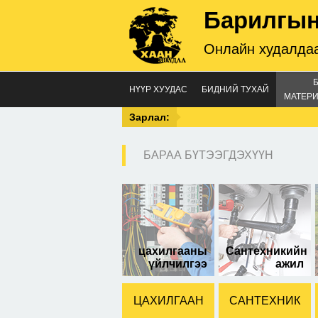
Барилгын
Онлайн худалдаа
НҮҮР ХУУДАС
БИДНИЙ ТУХАЙ
МАТЕРИ
Зарлал:
БАРАА БҮТЭЭГДЭХҮҮН
bin
цахилгааны
Сантехникийн
үйлчилгээ
ажил
ЦАХИЛГААН
САНТЕХНИК