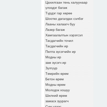
Цахилгаан тень халуунаар
үлээдэг багаж
Түрдэг гар хөрөө
Шоотко дагалдах сэлбэг
Лааны халаагч буу
Лазер багаж
Хамгаалалтын хэрэгсэл
Тасдагчийн точил
Тасдагчийн ир
Пилта зүсэгчийн ир
Модны ир
зам зүсэгч ир
Зүлгүүр
Төмрийн өрөм
Бетон өрөм
Модны өрөм
Молодок хошуу
Шилний өрөм
замаск зуурагч
Сум үдээс