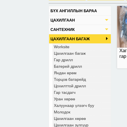
БҮХ АНГИЛЛЫН БАРАА
ЦАХИЛГААН
САНТЕХНИК
ЦАХИЛГААН БАГАЖ
Worksite
Хаг
Цахилгаан багаж
гар
Гар дрилл
Батерей дрилл
Яндан өрөм
Торцов батарейд
Цохилттой дрилл
Гар тасдагч
Уран хөрөө
Халуунаар үлээгч буу
Молодок
Цахилгаан хөрөө
Цахилгаан зүлгүүр