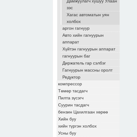
Дамжуулагч хушуу Улаан
зэс
Хагас автоматын уян
холбох
аргон гагнуур
Авто хийн гагнуурын
аппарат
Хүйтэн гагнуурын аппарат
гагнуурын баг
Диржатель гар сэлбэг
Гагнуурын массны оролт
Редуктор
компрессор
Төмөр тасдагч
Пилта зүсэгч
Суурин тасдагч
бензин Цахилгаан хөрөө
Хийн буу
хийн түргэн холбох
Усны буу