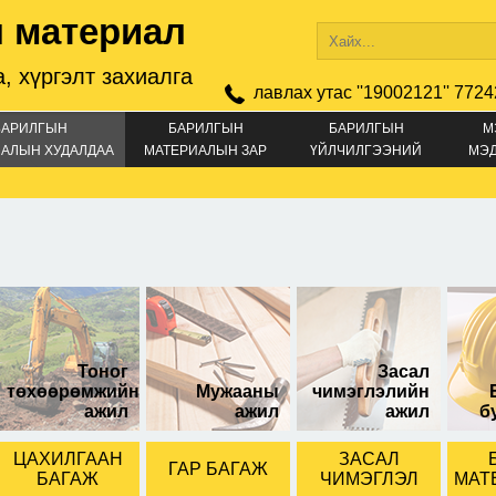
 материал
, хүргэлт захиалга
лавлах утас ''19002121'' 7724
БАРИЛГЫН
БАРИЛГЫН
БАРИЛГЫН
М
АЛЫН ХУДАЛДАА
МАТЕРИАЛЫН ЗАР
ҮЙЛЧИЛГЭЭНИЙ
МЭ
ЗАР
zel 36KD 3M
binzel 36KD 5M
Тоног
Засал
төхөөрөмжийн
Мужааны
чимэглэлийн
ажил
ажил
ажил
б
ЦАХИЛГААН
ЗАСАЛ
ГАР БАГАЖ
БАГАЖ
ЧИМЭГЛЭЛ
МАТ