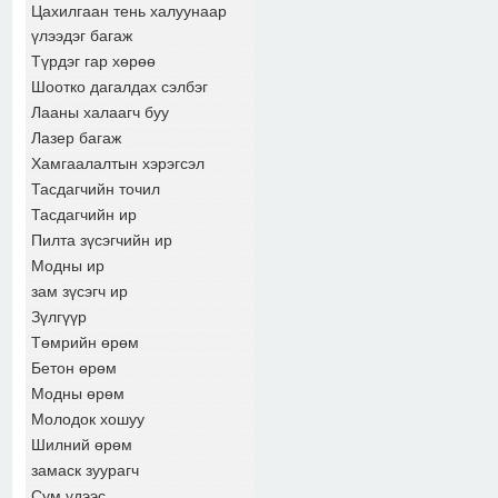
Цахилгаан тень халуунаар
үлээдэг багаж
Түрдэг гар хөрөө
Шоотко дагалдах сэлбэг
Лааны халаагч буу
Лазер багаж
Хамгаалалтын хэрэгсэл
Тасдагчийн точил
Тасдагчийн ир
Пилта зүсэгчийн ир
Модны ир
зам зүсэгч ир
Зүлгүүр
Төмрийн өрөм
Бетон өрөм
Модны өрөм
Молодок хошуу
Шилний өрөм
замаск зуурагч
Сум үдээс