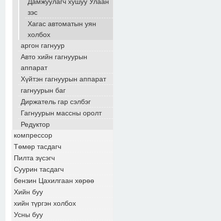
Дамжуулагч хушуу Улаан
зэс
Хагас автоматын уян
холбох
аргон гагнуур
Авто хийн гагнуурын
аппарат
Хүйтэн гагнуурын аппарат
гагнуурын баг
Диржатель гар сэлбэг
Гагнуурын массны оролт
Редуктор
компрессор
Төмөр тасдагч
Пилта зүсэгч
Суурин тасдагч
бензин Цахилгаан хөрөө
Хийн буу
хийн түргэн холбох
Усны буу