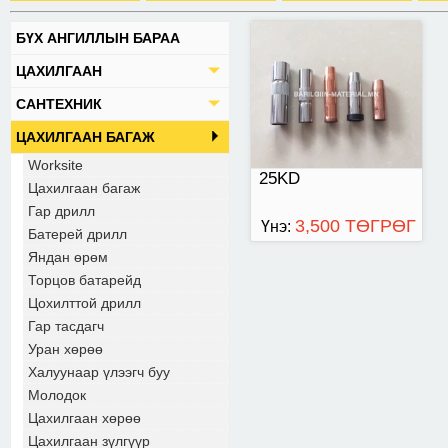
БҮХ АНГИЛЛЫН БАРАА
ЦАХИЛГААН
САНТЕХНИК
ЦАХИЛГААН БАГАЖ
Worksite
25KD
Цахилгаан багаж
Гар дрилл
3,500 ТӨГРӨГ
Үнэ:
Батерей дрилл
Яндан өрөм
Торцов батарейд
Цохилттой дрилл
Гар тасдагч
Уран хөрөө
Халуунаар үлээгч буу
Молодок
Цахилгаан хөрөө
Цахилгаан зүлгүүр