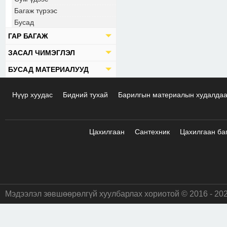
Багаж түрээс
Бусад
ГАР БАГАЖ
ЗАСАЛ ЧИМЭГЛЭЛ
БУСАД МАТЕРИАЛУУД
Нүүр хуудас
Бидний тухай
Барилгын материалын худалда
Цахилгаан
Сантехник
Цахилгаан ба
Мэдээлэл зөвшөөрөлгүй хуулбарлах хориотой © 2016 - 20