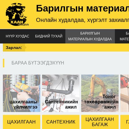
Барилгын материа
Онлайн худалдаа, хүргэлт захиал
БАРИЛГЫН
Б
НҮҮР ХУУДАС
БИДНИЙ ТУХАЙ
МАТЕРИАЛЫН ХУДАЛДАА
МАТЕ
Зарлал:
БАРАА БҮТЭЭГДЭХҮҮН
25KD
Тоног
цахилгааны
Сантехникийн
төхөөрөмжийн
үйлчилгээ
ажил
ажил
ЦАХИЛГААН
ЦАХИЛГААН
САНТЕХНИК
Г
БАГАЖ