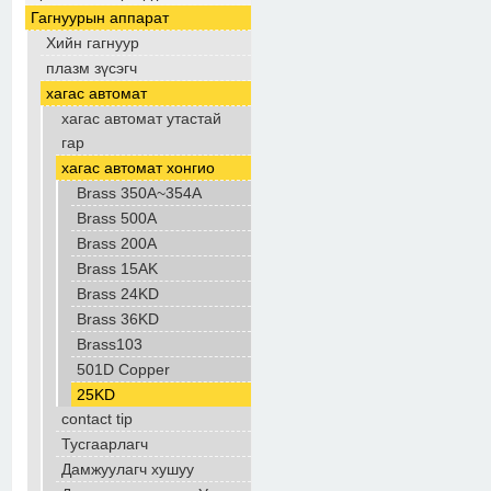
Гагнуурын аппарат
Хийн гагнуур
плазм зүсэгч
хагас автомат
хагас автомат утастай
гар
хагас автомат хонгио
Brass 350A~354A
Brass 500A
Brass 200A
Brass 15AK
Brass 24KD
Brass 36KD
Brass103
501D Copper
25KD
contact tip
Тусгаарлагч
Дамжуулагч хушуу