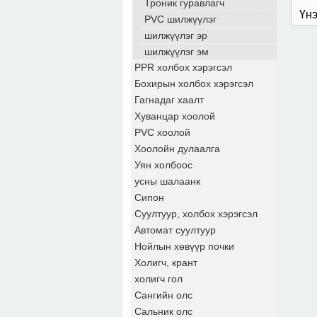
Троник гуравлагч
Үнэ
PVC шилжүүлэг
шилжүүлэг эр
шилжүүлэг эм
PPR холбох хэрэгсэл
Бохирын холбох хэрэгсэл
Гагнадаг хаалт
Хуванцар хоолой
PVC хоолой
Хоолойн дулаалга
Уян холбоос
усны шалаанк
Сипон
Суултуур, холбох хэрэгсэл
Автомат суултуур
Нойлын хөвүүр почки
Холигч, крант
холигч гол
Сангийн олс
Сальник олс