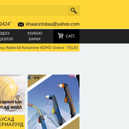
2424''
khaanzindaa@yahoo.com
ЭДЭЭ
ХОЛБОО
САГС
ДЭЭЛЭЛ
БАРИХ
Adderall,Ketamine ADHD Online: TELEGRAM +4915219692792)
-
447
Барилгын
усад ажил
БУСАД
ЕРИАЛУУД