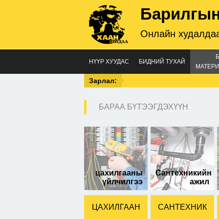
Барилгын
Онлайн худалдаа
НҮҮР ХУУДАС
БИДНИЙ ТУХАЙ
МАТЕРИ
Зарлал:
БАРАА БҮТЭЭГДЭХҮҮН
32-
цахилгааны
Сантехникийн
үйлчилгээ
ажил
ЦАХИЛГААН
САНТЕХНИК