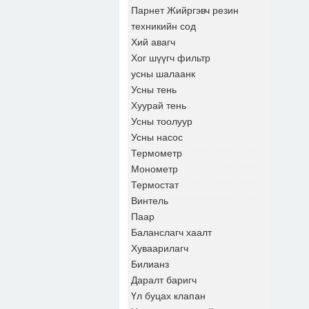
Парнет Жийргэвч резин
техникийн сод
Хий авагч
Хог шүүгч фильтр
усны шалаанк
Усны тень
Хуурай тень
Усны тоолуур
Усны насос
Термометр
Монометр
Термостат
Винтель
Паар
Баланслагч хаалт
Хуваарилагч
Билианз
Даралт баригч
Үл буцах клапан