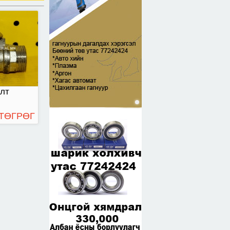
алт
 ТӨГРӨГ