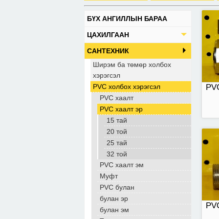
БҮХ АНГИЛЛЫН БАРАА
15-
ЦАХИЛГААН
САНТЕХНИК
Ширэм ба төмөр холбох
хэрэгсэл
PVC холбох хэрэгсэл
PVC
PVC хаалт
PVC хаалт эр
15 тай
20 той
25 тай
32 той
PVC хаалт эм
Муфт
PVC булан
булан эр
PVC
булан эм