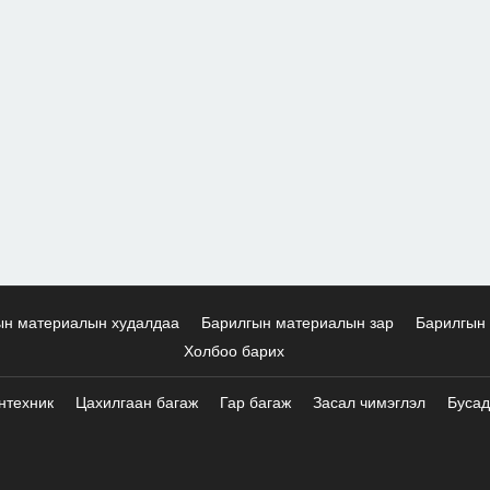
ын материалын худалдаа
Барилгын материалын зар
Барилгын 
Холбоо барих
нтехник
Цахилгаан багаж
Гар багаж
Засал чимэглэл
Бусад