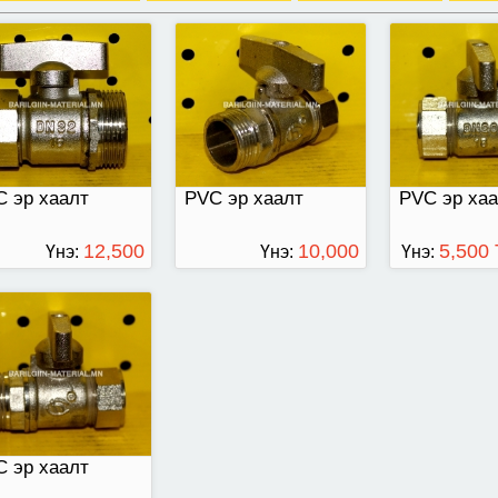
тай
 эр хаалт
PVC эр хаалт
PVC эр ха
12,500
10,000
5,500
Үнэ:
Үнэ:
Үнэ:
ТӨГРӨГ
ТӨГРӨГ
 эр хаалт