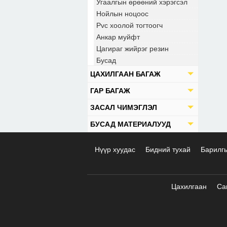
Угаалгын өрөөний хэрэгсэл
Нойлын ноцоос
Pvc хоолой тогтоогч
Анкар муйфт
Цагираг жийрэг резин
Бусад
ЦАХИЛГААН БАГАЖ
ГАР БАГАЖ
ЗАСАЛ ЧИМЭГЛЭЛ
БУСАД МАТЕРИАЛУУД
Нүүр хуудас
Бидний тухай
Барилг
Цахилгаан
Са