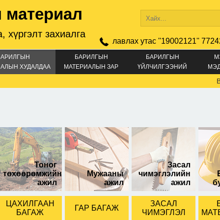
 материал
, хүргэлт захиалга
лавлах утас ''19002121'' 7724
БАРИЛГЫН
БАРИЛГЫН
БАРИЛГЫН
М
АЛЫН ХУДАЛДАА
МАТЕРИАЛЫН ЗАР
ҮЙЛЧИЛГЭЭНИЙ
МЭ
ЗАР
Buy 
той.
25-тай
20-той.
Тоног
Засал
төхөөрөмжийн
Мужааны
чимэглэлийн
ажил
ажил
ажил
б
ЦАХИЛГААН
ЗАСАЛ
ГАР БАГАЖ
БАГАЖ
ЧИМЭГЛЭЛ
МАТ