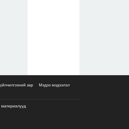
үйлчилгээний зар
Мэдээ мэдээлэл
 материалууд