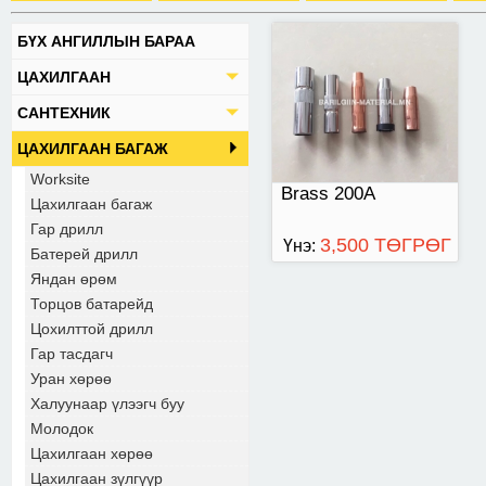
БҮХ АНГИЛЛЫН БАРАА
ЦАХИЛГААН
САНТЕХНИК
ЦАХИЛГААН БАГАЖ
Worksite
Brass 200A
Цахилгаан багаж
Гар дрилл
3,500 ТӨГРӨГ
Үнэ:
Батерей дрилл
Яндан өрөм
Торцов батарейд
Цохилттой дрилл
Гар тасдагч
Уран хөрөө
Халуунаар үлээгч буу
Молодок
Цахилгаан хөрөө
Цахилгаан зүлгүүр