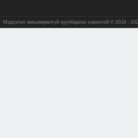
Мэдээлэл зөвшөөрөлгүй хуулбарлах хориотой © 2016 - 20