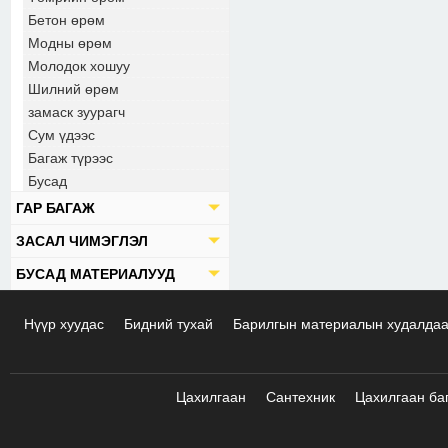
Бетон өрөм
Модны өрөм
Молодок хошуу
Шилний өрөм
замаск зуурагч
Сум үдээс
Багаж түрээс
Бусад
ГАР БАГАЖ
ЗАСАЛ ЧИМЭГЛЭЛ
БУСАД МАТЕРИАЛУУД
Нүүр хуудас
Бидний тухай
Барилгын материалын худалда
Цахилгаан
Сантехник
Цахилгаан ба