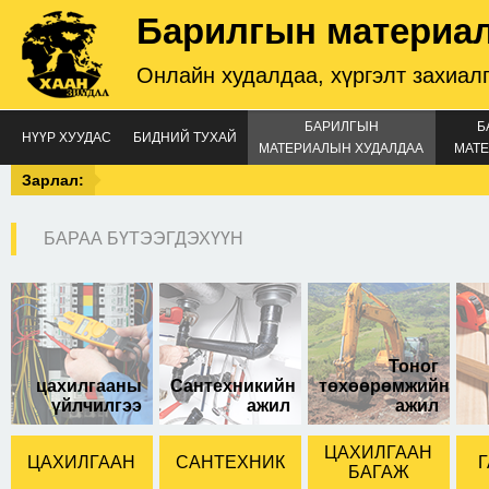
Барилгын материа
Онлайн худалдаа, хүргэлт захиал
БАРИЛГЫН
Б
НҮҮР ХУУДАС
БИДНИЙ ТУХАЙ
МАТЕРИАЛЫН ХУДАЛДАА
МАТЕ
Зарлал:
БАРАА БҮТЭЭГДЭХҮҮН
Brass 200A
Тоног
цахилгааны
Сантехникийн
төхөөрөмжийн
үйлчилгээ
ажил
ажил
ЦАХИЛГААН
ЦАХИЛГААН
САНТЕХНИК
Г
БАГАЖ