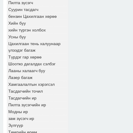
Пилта зүсэгч
Суурин тасдагч
бензин Цахилгаан хөрөө
Хийн буу
хийн түргэн холбох
Усны буу
Цахилгаан тень халуунаар
үлээдэг багаж
Түрдэг гар хөрөө
Шоотко дагалдах сэлбэг
Лааны халаагч буу
Лазер багаж
Хамгаалалтын хэрэгсэл
Тасдагчийн точил
Тасдагчийн ир
Пилта зүсэгчийн ир
Модны ир
зам зүсэгч ир
Зүлгүүр
Төмрийн өрөм