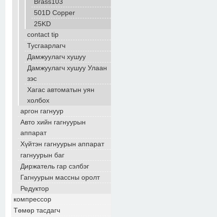
Brass103
501D Copper
25KD
contact tip
Тусгаарлагч
Дамжуулагч хушуу
Дамжуулагч хушуу Улаан
зэс
Хагас автоматын уян
холбох
аргон гагнуур
Авто хийн гагнуурын
аппарат
Хүйтэн гагнуурын аппарат
гагнуурын баг
Диржатель гар сэлбэг
Гагнуурын массны оролт
Редуктор
компрессор
Төмөр тасдагч