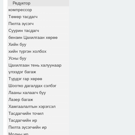
Редуктор
компрессор
Төмөр тасдагч
Пилта зүсэгч
Суурин тасдагч
бензин Цахилгаан хөрөө
Хийн буу
хийн түргэн холбох
Усны буу
Цахилгаан тень халуунаар
үлээдэг багаж
Түрдэг гар хөрөө
Шоотко дагалдах сэлбэг
Лааны халаагч буу
Лазер багаж
Хамгаалалтын хэрэгсэл
Тасдагчийн точил
Тасдагчийн ир
Пилта зүсэгчийн ир
Модны ир