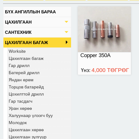
БҮХ АНГИЛЛЫН БАРАА
ЦАХИЛГААН
САНТЕХНИК
ЦАХИЛГААН БАГАЖ
Worksite
Copper 350A
Цахилгаан багаж
Гар дрилл
4,000 ТӨГРӨГ
Үнэ:
Батерей дрилл
Яндан өрөм
Торцов батарейд
Цохилттой дрилл
Гар тасдагч
Уран хөрөө
Халуунаар үлээгч буу
Молодок
Цахилгаан хөрөө
Цахилгаан зүлгүүр