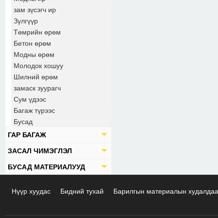
зам зүсэгч ир
Зүлгүүр
Төмрийн өрөм
Бетон өрөм
Модны өрөм
Молодок хошуу
Шилний өрөм
замаск зуурагч
Сум үдээс
Багаж түрээс
Бусад
ГАР БАГАЖ
ЗАСАЛ ЧИМЭГЛЭЛ
БУСАД МАТЕРИАЛУУД
Нүүр хуудас
Бидний тухай
Барилгын материалын худалда