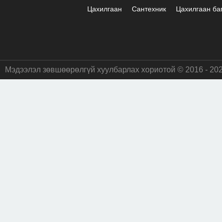
Цахилгаан
Сантехник
Цахилгаан ба
Мэдээлэл зөвшөөрөлгүй хуулбарлах хориотой © 2016 - 20