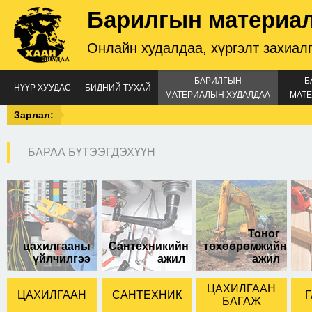
Барилгын материа
Онлайн худалдаа, хүргэлт захиал
БАРИЛГЫН
Б
НҮҮР ХУУДАС
БИДНИЙ ТУХАЙ
МАТЕРИАЛЫН ХУДАЛДАА
МАТЕ
Зарлал:
БАРАА БҮТЭЭГДЭХҮҮН
Copper 350A
Тоног
цахилгааны
Сантехникийн
төхөөрөмжийн
үйлчилгээ
ажил
ажил
ЦАХИЛГААН
ЦАХИЛГААН
САНТЕХНИК
Г
БАГАЖ