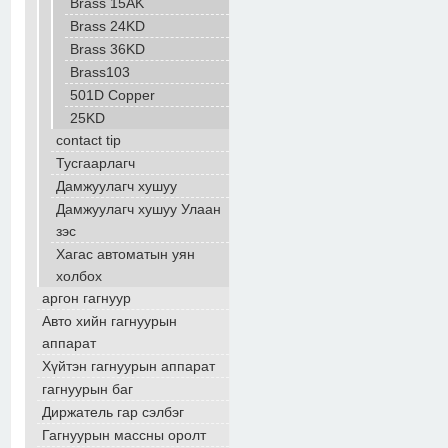
Brass 15AK
Brass 24KD
Brass 36KD
Brass103
501D Copper
25KD
contact tip
Тусгаарлагч
Дамжуулагч хушуу
Дамжуулагч хушуу Улаан
зэс
Хагас автоматын уян
холбох
аргон гагнуур
Авто хийн гагнуурын
аппарат
Хүйтэн гагнуурын аппарат
гагнуурын баг
Диржатель гар сэлбэг
Гагнуурын массны оролт