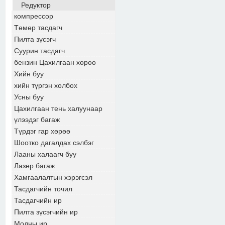
Редуктор
компрессор
Төмөр тасдагч
Пилта зүсэгч
Суурин тасдагч
бензин Цахилгаан хөрөө
Хийн буу
хийн түргэн холбох
Усны буу
Цахилгаан тень халуунаар
үлээдэг багаж
Түрдэг гар хөрөө
Шоотко дагалдах сэлбэг
Лааны халаагч буу
Лазер багаж
Хамгаалалтын хэрэгсэл
Тасдагчийн точил
Тасдагчийн ир
Пилта зүсэгчийн ир
Модны ир