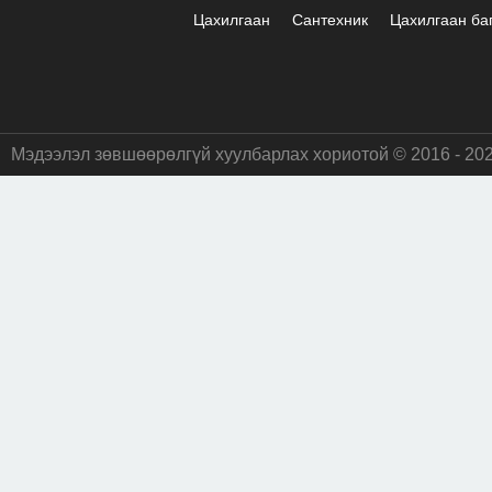
Цахилгаан
Сантехник
Цахилгаан ба
Мэдээлэл зөвшөөрөлгүй хуулбарлах хориотой © 2016 - 20