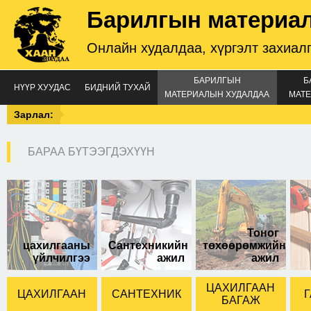
Барилгын материа
Онлайн худалдаа, хүргэлт захиал
БАРИЛГЫН
Б
НҮҮР ХУУДАС
БИДНИЙ ТУХАЙ
МАТЕРИАЛЫН ХУДАЛДАА
МАТЕ
Зарлал:
БАРАА БҮТЭЭГДЭХҮҮН
Brass 353A
Тоног
цахилгааны
Сантехникийн
төхөөрөмжийн
үйлчилгээ
ажил
ажил
ЦАХИЛГААН
ЦАХИЛГААН
САНТЕХНИК
Г
БАГАЖ