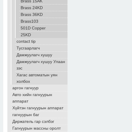
Brass 15AK
Brass 24KD
Brass 36KD
Brass103
501D Copper
25KD
contact tip
Тусгаарлагч
Дамжуулагч хушуу
Дамжуулагч хушуу Улаан
зэс
Хагас автоматын уян
холбох
аргон гагнуур
Авто хийн гагнуурын
аппарат
Хүйтэн гагнуурын аппарат
гагнуурын баг
Диржатель гар сэлбэг
Гагнуурын массны оролт