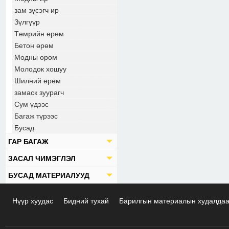
зам зүсэгч ир
Зүлгүүр
Төмрийн өрөм
Бетон өрөм
Модны өрөм
Молодок хошуу
Шилний өрөм
замаск зуурагч
Сум үдээс
Багаж түрээс
Бусад
ГАР БАГАЖ
ЗАСАЛ ЧИМЭГЛЭЛ
БУСАД МАТЕРИАЛУУД
Нүүр хуудас
Бидний тухай
Барилгын материалын худалда