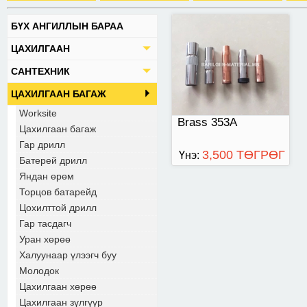
БҮХ АНГИЛЛЫН БАРАА
ЦАХИЛГААН
САНТЕХНИК
ЦАХИЛГААН БАГАЖ
Worksite
Brass 353A
Цахилгаан багаж
Гар дрилл
3,500 ТӨГРӨГ
Үнэ:
Батерей дрилл
Яндан өрөм
Торцов батарейд
Цохилттой дрилл
Гар тасдагч
Уран хөрөө
Халуунаар үлээгч буу
Молодок
Цахилгаан хөрөө
Цахилгаан зүлгүүр