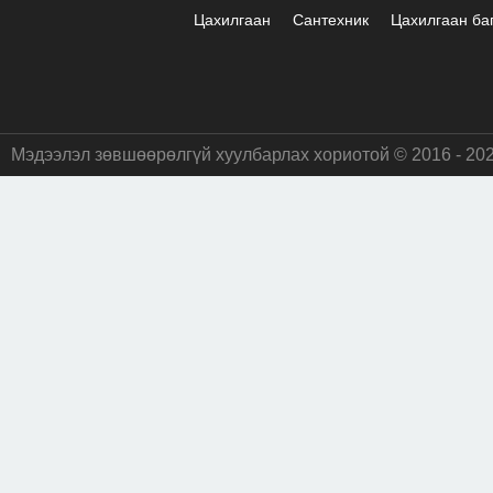
Цахилгаан
Сантехник
Цахилгаан ба
Мэдээлэл зөвшөөрөлгүй хуулбарлах хориотой © 2016 - 20