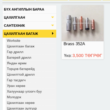
БҮХ АНГИЛЛЫН БАРАА
ЦАХИЛГААН
САНТЕХНИК
ЦАХИЛГААН БАГАЖ
Worksite
Brass 352A
Цахилгаан багаж
Гар дрилл
3,500 ТӨГРӨГ
Үнэ:
Батерей дрилл
Яндан өрөм
Торцов батарейд
Цохилттой дрилл
Гар тасдагч
Уран хөрөө
Халуунаар үлээгч буу
Молодок
Цахилгаан хөрөө
Цахилгаан зүлгүүр