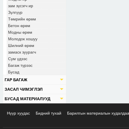
зам зүсэгч ир
Зүлгүүр
Төмрийн өрөм
Бетон өрөм
Модны өрөм
Молодок хошуу
Шилний өрөм
замаск зуурагч
Сум үдээс
Багаж түрээс
Бусад
ГАР БАГАЖ
ЗАСАЛ ЧИМЭГЛЭЛ
БУСАД МАТЕРИАЛУУД
Нүүр хуудас
Бидний тухай
Барилгын материалын худалда