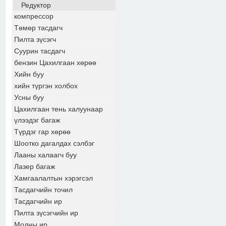
Редуктор
компрессор
Төмөр тасдагч
Пилта зүсэгч
Суурин тасдагч
бензин Цахилгаан хөрөө
Хийн буу
хийн түргэн холбох
Усны буу
Цахилгаан тень халуунаар
үлээдэг багаж
Түрдэг гар хөрөө
Шоотко дагалдах сэлбэг
Лааны халаагч буу
Лазер багаж
Хамгаалалтын хэрэгсэл
Тасдагчийн точил
Тасдагчийн ир
Пилта зүсэгчийн ир
Модны ир