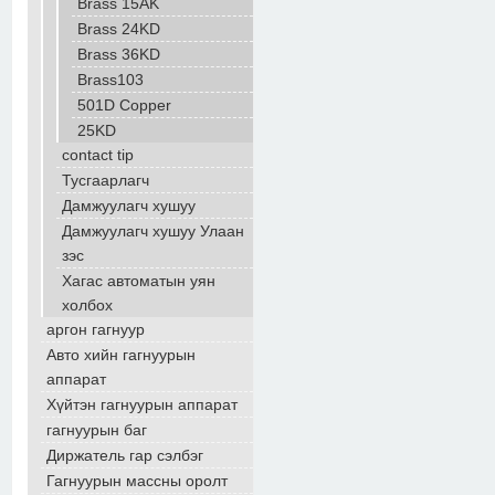
Brass 15AK
Brass 24KD
Brass 36KD
Brass103
501D Copper
25KD
contact tip
Тусгаарлагч
Дамжуулагч хушуу
Дамжуулагч хушуу Улаан
зэс
Хагас автоматын уян
холбох
аргон гагнуур
Авто хийн гагнуурын
аппарат
Хүйтэн гагнуурын аппарат
гагнуурын баг
Диржатель гар сэлбэг
Гагнуурын массны оролт