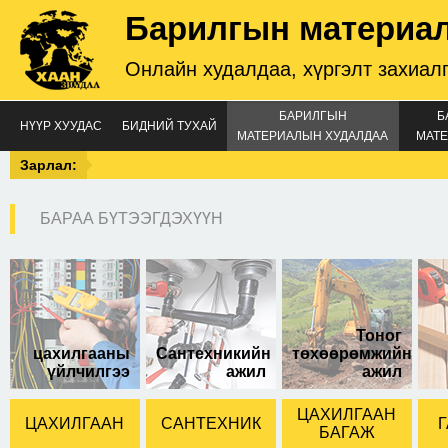
Барилгын материа
Онлайн худалдаа, хүргэлт захиал
БАРИЛГЫН
Б
НҮҮР ХУУДАС
БИДНИЙ ТУХАЙ
МАТЕРИАЛЫН ХУДАЛДАА
МАТЕ
Зарлал:
БАРАА БҮТЭЭГДЭХҮҮН
Brass 352A
Тоног
цахилгааны
Сантехникийн
төхөөрөмжийн
үйлчилгээ
ажил
ажил
ЦАХИЛГААН
ЦАХИЛГААН
САНТЕХНИК
Г
БАГАЖ