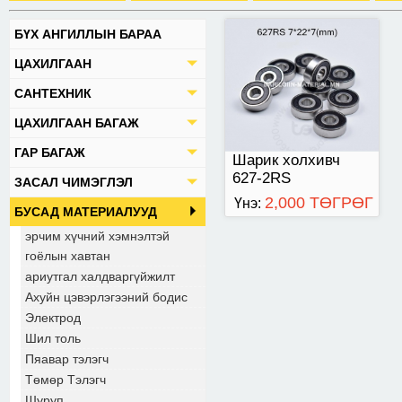
БҮХ АНГИЛЛЫН БАРАА
ЦАХИЛГААН
САНТЕХНИК
ЦАХИЛГААН БАГАЖ
ГАР БАГАЖ
Шарик холхивч
627-2RS
ЗАСАЛ ЧИМЭГЛЭЛ
2,000 ТӨГРӨГ
Үнэ:
БУСАД МАТЕРИАЛУУД
эрчим хүчний хэмнэлтэй
гоёлын хавтан
ариутгал халдваргүйжилт
Ахуйн цэвэрлэгээний бодис
Электрод
Шил толь
Пяавар тэлэгч
Төмөр Тэлэгч
Шуруп