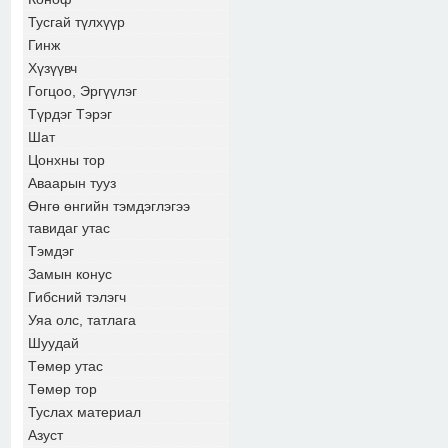
Тусгай түлхүүр
Гинж
Хүзүүвч
Гогцоо, Эргүүлэг
Түрдэг Тэрэг
Шат
Цонхны тор
Аваарын тууз
Өнгө өнгийн тэмдэглэгээ
тавидаг утас
Тэмдэг
Замын конус
Гибсний тэлэгч
Уяа олс, татлага
Шуудай
Төмөр утас
Төмөр тор
Туслах материал
Азуст