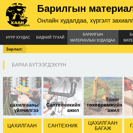
Барилгын материа
Онлайн худалдаа, хүргэлт захиал
БАРИЛГЫН
Б
НҮҮР ХУУДАС
БИДНИЙ ТУХАЙ
МАТЕРИАЛЫН ХУДАЛДАА
МАТЕ
Зарлал:
БАРАА БҮТЭЭГДЭХҮҮН
Шарик холхивч 627-
2RS
Тоног
цахилгааны
Сантехникийн
төхөөрөмжийн
үйлчилгээ
ажил
ажил
ЦАХИЛГААН
ЦАХИЛГААН
САНТЕХНИК
Г
БАГАЖ