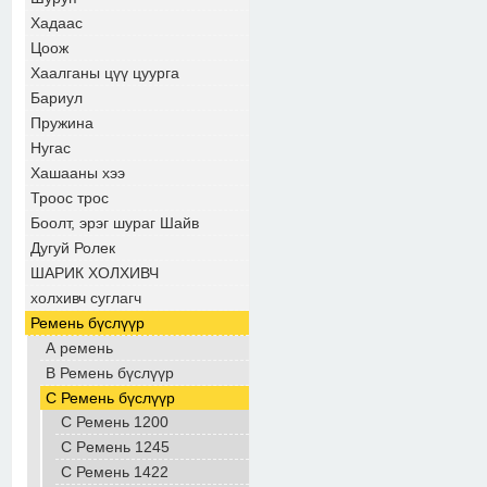
Хадаас
Цоож
Хаалганы цүү цуурга
Бариул
Пружина
Нугас
Хашааны хээ
Троос трос
Боолт, эрэг шураг Шайв
Дугуй Ролек
ШАРИК ХОЛХИВЧ
холхивч суглагч
Ремень бүслүүр
А ремень
B Ремень бүслүүр
С Ремень бүслүүр
С Ремень 1200
С Peмень 1245
C Ремень 1422