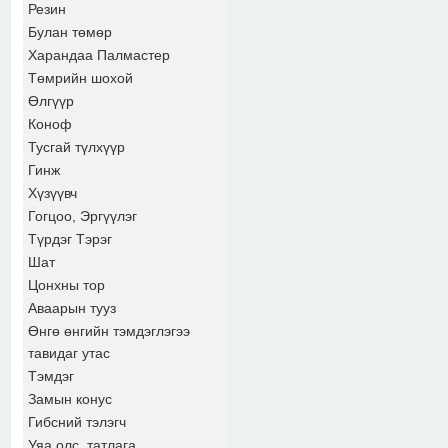
Резин
Булан төмөр
Харандаа Палмастер
Төмрийн шохой
Өлгүүр
Коноф
Тусгай түлхүүр
Гинж
Хүзүүвч
Гогцоо, Эргүүлэг
Түрдэг Тэрэг
Шат
Цонхны тор
Аваарын тууз
Өнгө өнгийн тэмдэглэгээ
тавидаг утас
Тэмдэг
Замын конус
Гибсний тэлэгч
Уяа олс, татлага