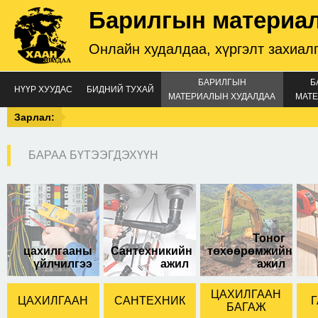
Барилгын материа
Онлайн худалдаа, хүргэлт захиал
БАРИЛГЫН
Б
НҮҮР ХУУДАС
БИДНИЙ ТУХАЙ
МАТЕРИАЛЫН ХУДАЛДАА
МАТЕ
Зарлал:
БАРАА БҮТЭЭГДЭХҮҮН
С ремень 3500
Тоног
цахилгааны
Сантехникийн
төхөөрөмжийн
үйлчилгээ
ажил
ажил
ЦАХИЛГААН
ЦАХИЛГААН
САНТЕХНИК
Г
БАГАЖ