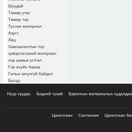
Шуудай
Төмөр утас
Төмөр тор
Туслах материал
Азуст
Лац
Хамгаалалтын тор
цэвэрлэгээний материал
хор шавьж устгал
Гэр ахуйн бараа
Галын аюулгүй байдал
Бусад
Нүүр хуудас
Бидний тухай
Барилгын материалын худалда
Цахилгаан
Сантехник
Цахилгаан ба