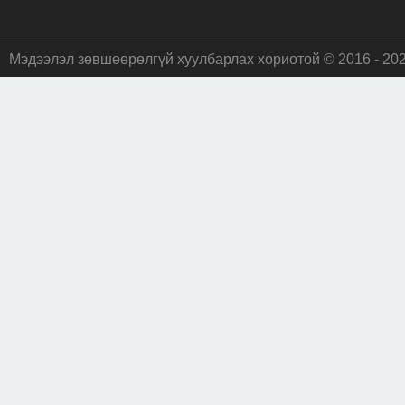
Мэдээлэл зөвшөөрөлгүй хуулбарлах хориотой © 2016 - 20