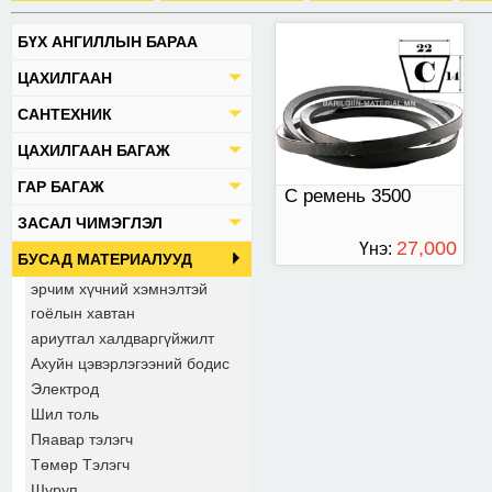
БҮХ АНГИЛЛЫН БАРАА
ЦАХИЛГААН
САНТЕХНИК
ЦАХИЛГААН БАГАЖ
ГАР БАГАЖ
С ремень 3500
ЗАСАЛ ЧИМЭГЛЭЛ
27,000
Үнэ:
БУСАД МАТЕРИАЛУУД
ТӨГРӨГ
эрчим хүчний хэмнэлтэй
гоёлын хавтан
ариутгал халдваргүйжилт
Ахуйн цэвэрлэгээний бодис
Электрод
Шил толь
Пяавар тэлэгч
Төмөр Тэлэгч
Шуруп