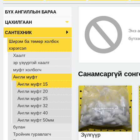
БҮХ АНГИЛЛЫН БАРАА
жижиг зууван
ЦАХИЛГААН
Энэ а
САНТЕХНИК
бүтээ
Ширэм ба төмөр холбох
хэрэгсэл
Хаалт
эр үзүүртэй хаалт
муфт холбогч
Санамсаргүй сонг
Англи муфт
Англи муфт 15
Англи муфт 20
зэс төгсгөвч 120мм
Англи муфт 25
Англи муфт 32
Англи муфт 40
Англи муфт 50мм
булан
Тройник гуравлагч
Зүлгүүр