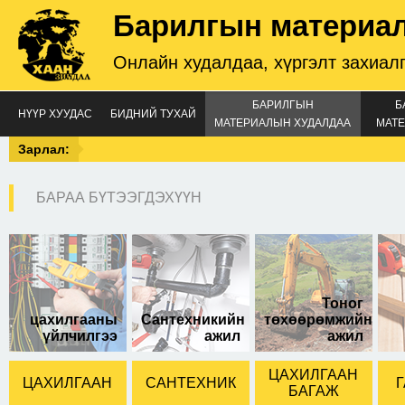
Барилгын материа
Онлайн худалдаа, хүргэлт захиал
БАРИЛГЫН
Б
НҮҮР ХУУДАС
БИДНИЙ ТУХАЙ
МАТЕРИАЛЫН ХУДАЛДАА
МАТЕ
Зарлал:
БАРАА БҮТЭЭГДЭХҮҮН
Тоног
цахилгааны
Сантехникийн
төхөөрөмжийн
үйлчилгээ
ажил
ажил
ЦАХИЛГААН
ЦАХИЛГААН
САНТЕХНИК
Г
БАГАЖ