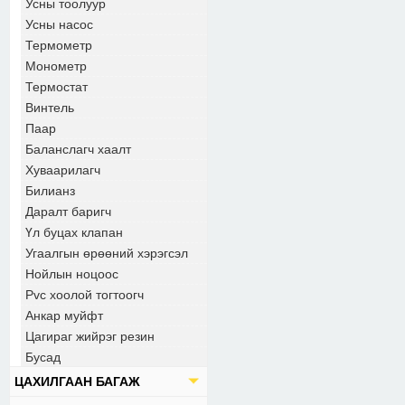
Усны тоолуур
Усны насос
Термометр
Монометр
Термостат
Винтель
Паар
Баланслагч хаалт
Хуваарилагч
Билианз
Даралт баригч
Үл буцах клапан
Угаалгын өрөөний хэрэгсэл
Нойлын ноцоос
Pvc хоолой тогтоогч
Анкар муйфт
Цагираг жийрэг резин
Бусад
ЦАХИЛГААН БАГАЖ