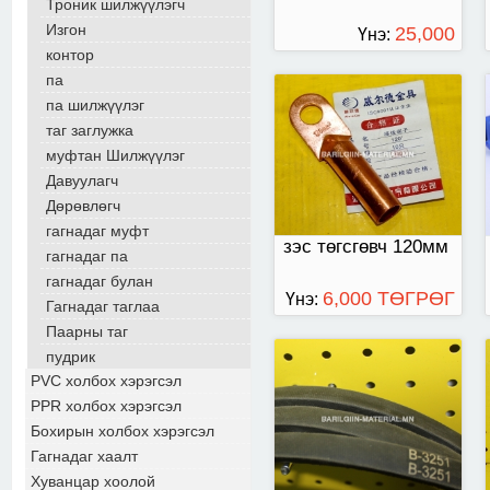
Троник шилжүүлэгч
Изгон
25,000
Үнэ:
контор
ТӨГРӨГ
па
па шилжүүлэг
В ремень 3251
таг заглужка
муфтан Шилжүүлэг
Давуулагч
Дөрөвлөгч
гагнадаг муфт
зэс төгсгөвч 120мм
гагнадаг па
гагнадаг булан
6,000 ТӨГРӨГ
Үнэ:
Гагнадаг таглаа
Паарны таг
пудрик
PVC холбох хэрэгсэл
PPR холбох хэрэгсэл
Бохирын холбох хэрэгсэл
Гагнадаг хаалт
Хуванцар хоолой