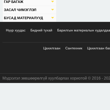
ГАР БАГАЖ
ЗАСАЛ ЧИМЭГЛЭЛ
БУСАД МАТЕРИАЛУУД
Нүүр хуудас
Бидний тухай
Барилгын материалын худалда
Цахилгаан
Сантехник
Цахилгаан ба
Мэдээлэл зөвшөөрөлгүй хуулбарлах хориотой © 2016 - 20