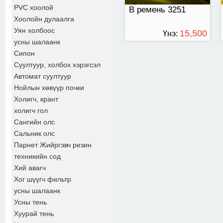
PVC хоолой
В ремень 3251
Хоолойн дулаалга
Уян холбоос
15,500
Үнэ:
усны шалаанк
ТӨГРӨГ
Сипон
Суултуур, холбох хэрэгсэл
Автомат суултуур
Нойлын хөвүүр почки
Холигч, крант
холигч гол
Сангийн олс
Сальник олс
Парнет Жийргэвч резин
техникийн сод
Хий авагч
Хог шүүгч фильтр
усны шалаанк
Усны тень
Хуурай тень