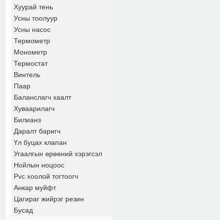
Хуурай тень
Усны тоолуур
Усны насос
Термометр
Монометр
Термостат
Винтель
Паар
Баланслагч хаалт
Хуваарилагч
Билианз
Даралт баригч
Үл буцах клапан
Угаалгын өрөөний хэрэгсэл
Нойлын ноцоос
Pvc хоолой тогтоогч
Анкар муйфт
Цагираг жийрэг резин
Бусад