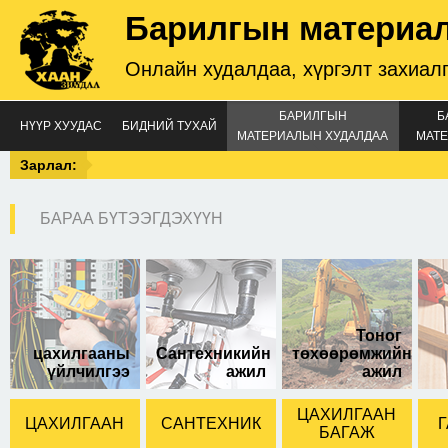
Барилгын материа
Онлайн худалдаа, хүргэлт захиал
БАРИЛГЫН
Б
НҮҮР ХУУДАС
БИДНИЙ ТУХАЙ
МАТЕРИАЛЫН ХУДАЛДАА
МАТЕ
Зарлал:
БАРАА БҮТЭЭГДЭХҮҮН
2*8 хэмжээтэй
Тоног
цахилгааны
Сантехникийн
төхөөрөмжийн
үйлчилгээ
ажил
ажил
ЦАХИЛГААН
ЦАХИЛГААН
САНТЕХНИК
Г
БАГАЖ