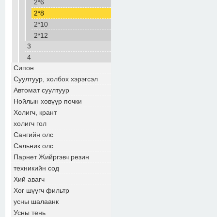
2*6
2*8
2*10
2*12
3
4
Сипон
Суултуур, холбох хэрэгсэл
Автомат суултуур
Нойлын хөвүүр почки
Холигч, крант
холигч гол
Сангийн олс
Сальник олс
Парнет Жийргэвч резин
техникийн сод
Хий авагч
Хог шүүгч фильтр
усны шалаанк
Усны тень