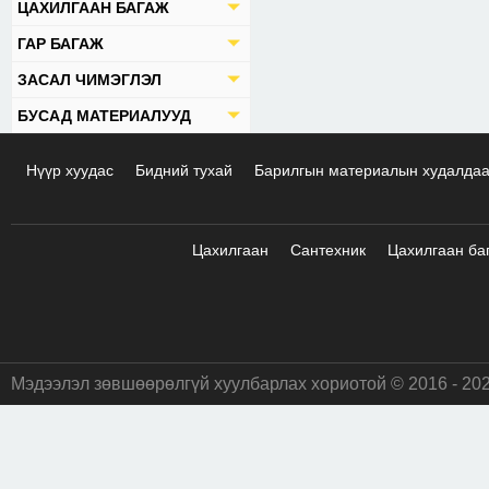
ЦАХИЛГААН БАГАЖ
ГАР БАГАЖ
ЗАСАЛ ЧИМЭГЛЭЛ
БУСАД МАТЕРИАЛУУД
Нүүр хуудас
Бидний тухай
Барилгын материалын худалда
Цахилгаан
Сантехник
Цахилгаан ба
Мэдээлэл зөвшөөрөлгүй хуулбарлах хориотой © 2016 - 20