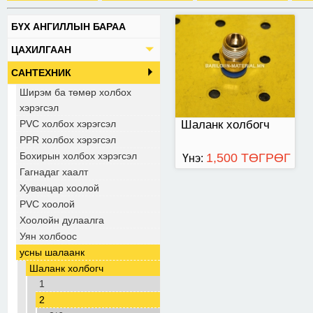
БҮХ АНГИЛЛЫН БАРАА
ЦАХИЛГААН
САНТЕХНИК
Ширэм ба төмөр холбох
хэрэгсэл
PVC холбох хэрэгсэл
Шаланк холбогч
PPR холбох хэрэгсэл
Бохирын холбох хэрэгсэл
1,500 ТӨГРӨГ
Үнэ:
Гагнадаг хаалт
Хуванцар хоолой
PVC хоолой
Хоолойн дулаалга
Уян холбоос
усны шалаанк
Шаланк холбогч
1
2