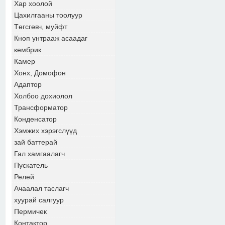
Хар хоолой
Цахилгааны тоолуур
Төгсгөвч, муйфт
Кноп унтрааж асаадаг
кембрик
Камер
Хонх, Домофон
Адаптор
Холбоо дохиолол
Трансформатор
Конденсатор
Хэмжих хэрэгслүүд
зай баттерай
Гал хамгаалагч
Пускатель
Релей
Ачаалал таслагч
хуурай салгуур
Пермичек
Контактор