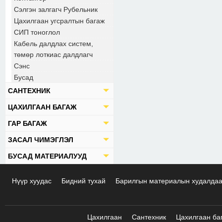
Сэлгэн залгагч Рубельник
Цахилгаан угсралтын багаж
СИП тоноглол
Кабель далдлах систем,
төмөр лоткиас далдлагч
Сэнс
Бусад
САНТЕХНИК
ЦАХИЛГААН БАГАЖ
ГАР БАГАЖ
ЗАСАЛ ЧИМЭГЛЭЛ
БУСАД МАТЕРИАЛУУД
Нүүр хуудас
Бидний тухай
Барилгын материалын худалда
Цахилгаан
Сантехник
Цахилгаан ба