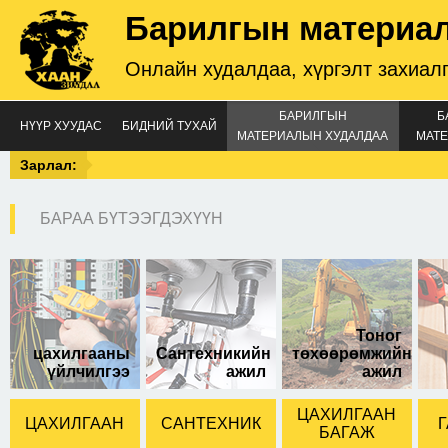
Барилгын материа
Онлайн худалдаа, хүргэлт захиал
БАРИЛГЫН
Б
НҮҮР ХУУДАС
БИДНИЙ ТУХАЙ
МАТЕРИАЛЫН ХУДАЛДАА
МАТЕ
Зарлал:
БАРАА БҮТЭЭГДЭХҮҮН
8мм*250мм
хэмжээтэй.
Тоног
цахилгааны
Сантехникийн
төхөөрөмжийн
үйлчилгээ
ажил
ажил
ЦАХИЛГААН
ЦАХИЛГААН
САНТЕХНИК
Г
БАГАЖ