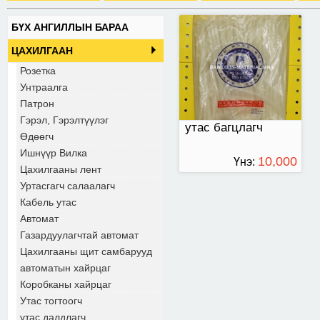
БҮХ АНГИЛЛЫН БАРАА
ЦАХИЛГААН
Розетка
Унтраалга
Патрон
Гэрэл, Гэрэлтүүлэг
утас багцлагч
Өдөөгч
Ишнүүр Вилка
10,000
Үнэ:
Цахилгааны лент
ТӨГРӨГ
Уртасгагч салаалагч
Кабель утас
Автомат
Газардуулагчтай автомат
Цахилгааны щит самбарууд
автоматын хайрцаг
Коробканы хайрцаг
Утас тогтоогч
утас далдлагч