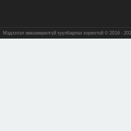
Мэдээлэл зөвшөөрөлгүй хуулбарлах хориотой © 2016 - 20