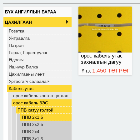
БҮХ АНГИЛЛЫН БАРАА
ЦАХИЛГААН
Розетка
Унтраалга
Патрон
Гэрэл, Гэрэлтүүлэг
орос кабель утас
Өдөөгч
захиалгын дагуу
Ишнүүр Вилка
нийлүүлнэ.
1,450 ТӨГРӨГ
Үнэ:
Цахилгааны лент
Уртасгагч салаалагч
Кабель утас
орос кабель хөнгөн цагаан
орос кабель ЗЭС
ППВ хатуу голтой
ППВ 2х1,5
ППВ 2х2,5
ППВ 2х4
ППВ 3х1,5