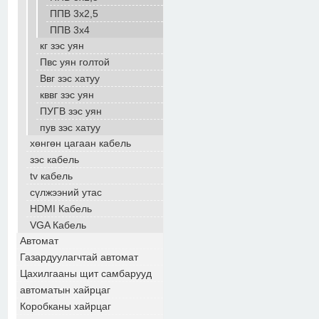
ППВ 3х2,5
ППВ 3х4
кг зэс уян
Пвс уян голтой
Ввг зэс хатуу
кввг зэс уян
ПУГВ зэс уян
пув зэс хатуу
хөнгөн цагаан кабель
зэс кабель
tv кабель
сүлжээний утас
HDMI Кабель
VGA Кабель
Автомат
Газардуулагчтай автомат
Цахилгааны щит самбарууд
автоматын хайрцаг
Коробканы хайрцаг