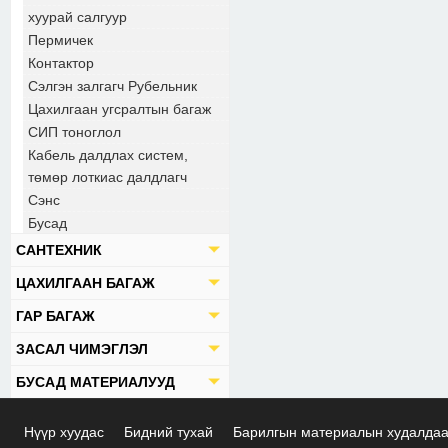
хуурай салгуур
Пермичек
Контактор
Сэлгэн залгагч Рубельник
Цахилгаан угсралтын багаж
СИП тоноглол
Кабель далдлах систем,
төмөр лоткиас далдлагч
Сэнс
Бусад
САНТЕХНИК
ЦАХИЛГААН БАГАЖ
ГАР БАГАЖ
ЗАСАЛ ЧИМЭГЛЭЛ
БУСАД МАТЕРИАЛУУД
Нүүр хуудас
Бидний тухай
Барилгын материалын худалда