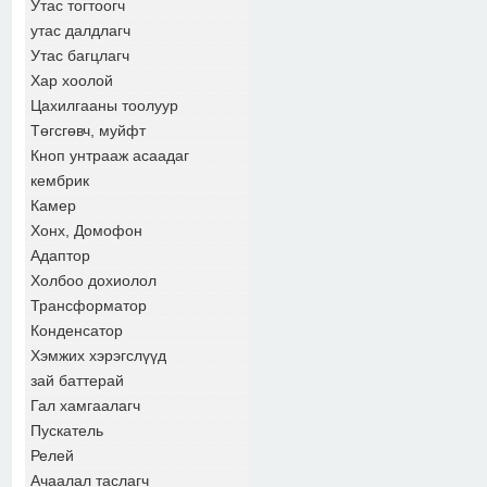
Утас тогтоогч
утас далдлагч
Утас багцлагч
Хар хоолой
Цахилгааны тоолуур
Төгсгөвч, муйфт
Кноп унтрааж асаадаг
кембрик
Камер
Хонх, Домофон
Адаптор
Холбоо дохиолол
Трансформатор
Конденсатор
Хэмжих хэрэгслүүд
зай баттерай
Гал хамгаалагч
Пускатель
Релей
Ачаалал таслагч