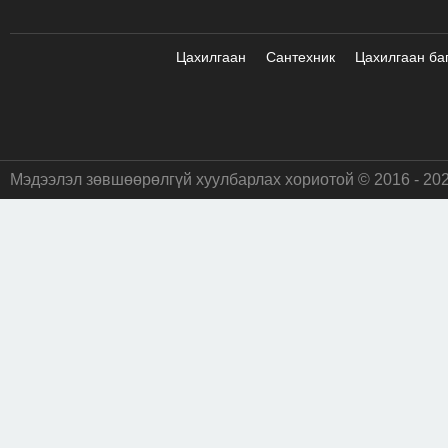
Цахилгаан
Сантехник
Цахилгаан ба
Мэдээлэл зөвшөөрөлгүй хуулбарлах хориотой © 2016 - 20