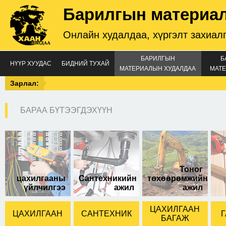
Барилгын материа
Онлайн худалдаа, хүргэлт захиал
БАРИЛГЫН
Б
НҮҮР ХУУДАС
БИДНИЙ ТУХАЙ
МАТЕРИАЛЫН ХУДАЛДАА
МАТЕ
Зарлал:
БАРАА БҮТЭЭГДЭХҮҮН
орос кабель утас
захиалгын дагуу
нийлүүлнэ.
Тоног
цахилгааны
Сантехникийн
төхөөрөмжийн
үйлчилгээ
ажил
ажил
ЦАХИЛГААН
ЦАХИЛГААН
САНТЕХНИК
Г
БАГАЖ