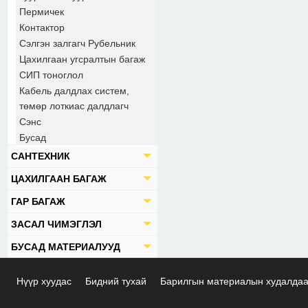
Пермичек
Контактор
Сэлгэн залгагч Рубельник
Цахилгаан угсралтын багаж
СИП тоноглол
Кабель далдлах систем,
төмөр лоткиас далдлагч
Сэнс
Бусад
САНТЕХНИК
ЦАХИЛГААН БАГАЖ
ГАР БАГАЖ
ЗАСАЛ ЧИМЭГЛЭЛ
БУСАД МАТЕРИАЛУУД
Нүүр хуудас
Бидний тухай
Барилгын материалын худалда