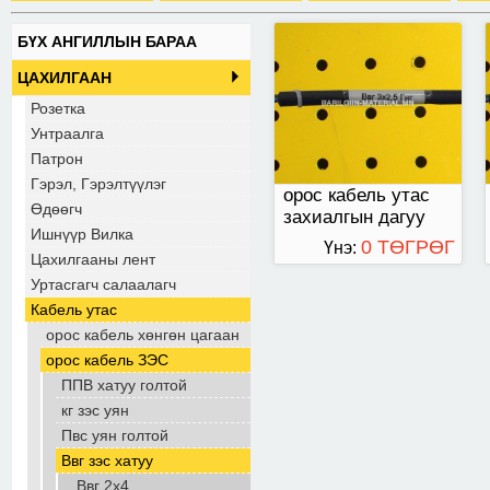
БҮХ АНГИЛЛЫН БАРАА
ЦАХИЛГААН
Розетка
Унтраалга
Патрон
Гэрэл, Гэрэлтүүлэг
орос кабель утас
Өдөөгч
захиалгын дагуу
Ишнүүр Вилка
нийлүүлнэ.
0 ТӨГРӨГ
Үнэ:
Цахилгааны лент
Уртасгагч салаалагч
Кабель утас
орос кабель хөнгөн цагаан
орос кабель ЗЭС
ППВ хатуу голтой
кг зэс уян
Пвс уян голтой
Ввг зэс хатуу
Ввг 2х4