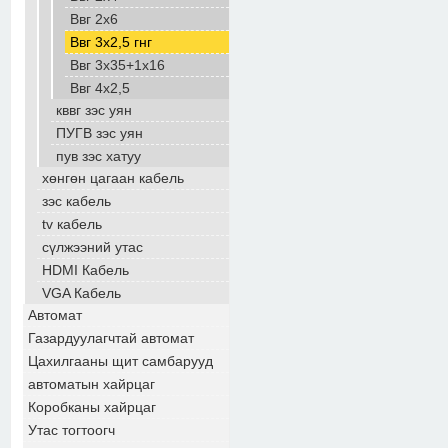
Ввг 2х6
Ввг 3х2,5 гнг
Ввг 3х35+1х16
Ввг 4х2,5
кввг зэс уян
ПУГВ зэс уян
пув зэс хатуу
хөнгөн цагаан кабель
зэс кабель
tv кабель
сүлжээний утас
HDMI Кабель
VGA Кабель
Автомат
Газардуулагчтай автомат
Цахилгааны щит самбарууд
автоматын хайрцаг
Коробканы хайрцаг
Утас тогтоогч