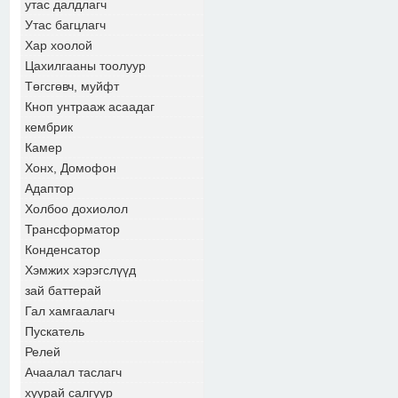
утас далдлагч
Утас багцлагч
Хар хоолой
Цахилгааны тоолуур
Төгсгөвч, муйфт
Кноп унтрааж асаадаг
кембрик
Камер
Хонх, Домофон
Адаптор
Холбоо дохиолол
Трансформатор
Конденсатор
Хэмжих хэрэгслүүд
зай баттерай
Гал хамгаалагч
Пускатель
Релей
Ачаалал таслагч
хуурай салгуур