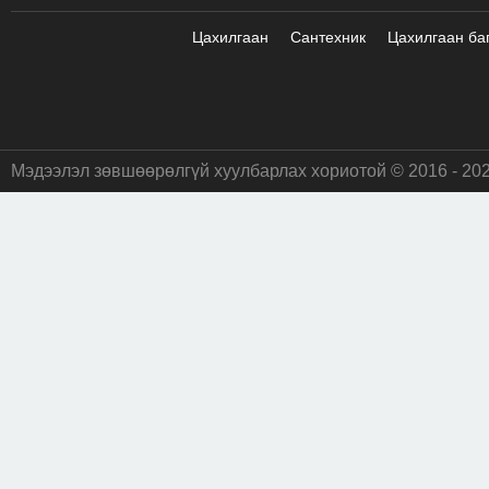
Цахилгаан
Сантехник
Цахилгаан ба
Мэдээлэл зөвшөөрөлгүй хуулбарлах хориотой © 2016 - 20