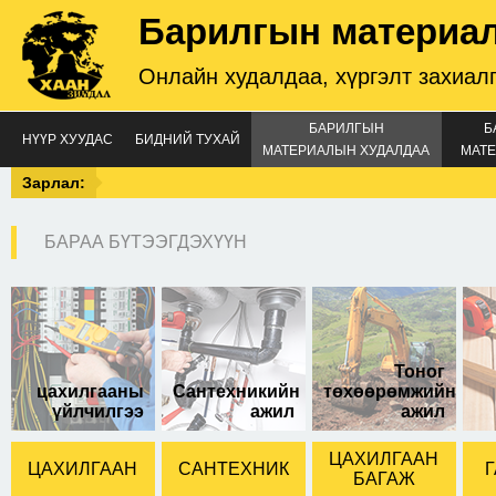
Барилгын материа
Онлайн худалдаа, хүргэлт захиал
БАРИЛГЫН
Б
НҮҮР ХУУДАС
БИДНИЙ ТУХАЙ
МАТЕРИАЛЫН ХУДАЛДАА
МАТЕ
Зарлал:
БАРАА БҮТЭЭГДЭХҮҮН
орос кабель утас
захиалгын дагуу
нийлүүлнэ.
Тоног
цахилгааны
Сантехникийн
төхөөрөмжийн
үйлчилгээ
ажил
ажил
ЦАХИЛГААН
ЦАХИЛГААН
САНТЕХНИК
Г
БАГАЖ