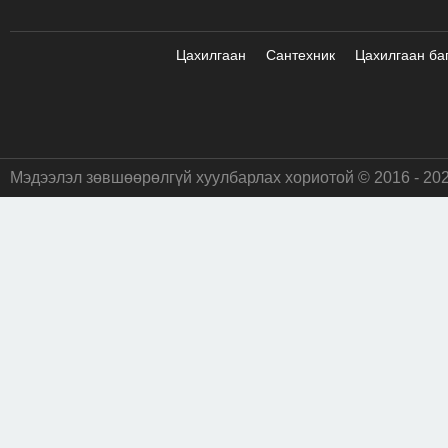
Цахилгаан
Сантехник
Цахилгаан ба
Мэдээлэл зөвшөөрөлгүй хуулбарлах хориотой © 2016 - 20