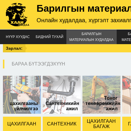
Барилгын материа
Онлайн худалдаа, хүргэлт захиал
БАРИЛГЫН
Б
НҮҮР ХУУДАС
БИДНИЙ ТУХАЙ
МАТЕРИАЛЫН ХУДАЛДАА
МАТЕ
Зарлал:
БАРАА БҮТЭЭГДЭХҮҮН
Сип 3х50+1х70 орос
кабель утас
захиалгын дагуу
нийлүүлнэ
Тоног
цахилгааны
Сантехникийн
төхөөрөмжийн
үйлчилгээ
ажил
ажил
ЦАХИЛГААН
ЦАХИЛГААН
САНТЕХНИК
Г
БАГАЖ