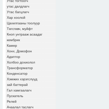
Утас тогтоогч
утас далдлагч
Утас багцлагч
Хар хоолой
Цахилгааны тоолуур
Төгсгөвч, муйфт
Кноп унтрааж асаадаг
кембрик
Камер
Хонх, Домофон
Адаптор
Холбоо дохиолол
Трансформатор
Конденсатор
Хэмжих хэрэгслүүд
зай баттерай
Гал хамгаалагч
Пускатель
Релей
Ачаалал таслагч