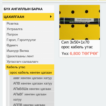
БҮХ АНГИЛЛЫН БАРАА
ЦАХИЛГААН
Розетка
Унтраалга
Патрон
Гэрэл, Гэрэлтүүлэг
Сип 3х50+1х70
Өдөөгч
орос кабель утас
Ишнүүр Вилка
захиалгын дагуу
6,800 ТӨГРӨГ
Үнэ:
Цахилгааны лент
нийлүүлнэ
Уртасгагч салаалагч
Кабель утас
орос кабель хөнгөн цагаан
аввг хөнгөн цагаан хатуу
АПВ хөнгөн цагаан хатуу
АПвБбШв хөнгөн цагаан
АПвВГ хөнгөн цагаан
хатуу
АППВ хөнгөн цагаан