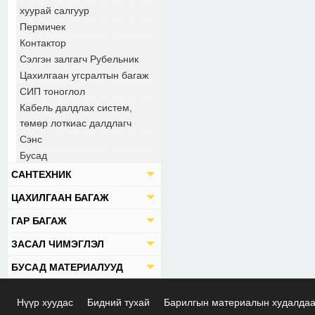
хуурай салгуур
Пермичек
Контактор
Сэлгэн залгагч Рубельник
Цахилгаан угсралтын багаж
СИП тоноглол
Кабель далдлах систем,
төмөр лоткиас далдлагч
Сэнс
Бусад
САНТЕХНИК
ЦАХИЛГААН БАГАЖ
ГАР БАГАЖ
ЗАСАЛ ЧИМЭГЛЭЛ
БУСАД МАТЕРИАЛУУД
Нүүр хуудас
Бидний тухай
Барилгын материалын худалда