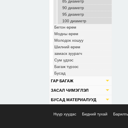
85 диаметр
90 диаметр
95 диаметр
100 диаметр
Бетон өрөм
Модны өрөм
Молодок хошуу
Шилний өрөм
замаск зуурагч
Сум үдээс
Багаж түрээс
Бусад
ГАР БАГАЖ
ЗАСАЛ ЧИМЭГЛЭЛ
БУСАД МАТЕРИАЛУУД
Нүүр хуудас
Бидний тухай
Барилг