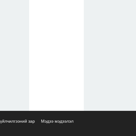
үйлчилгээний зар
Мэдээ мэдээлэл