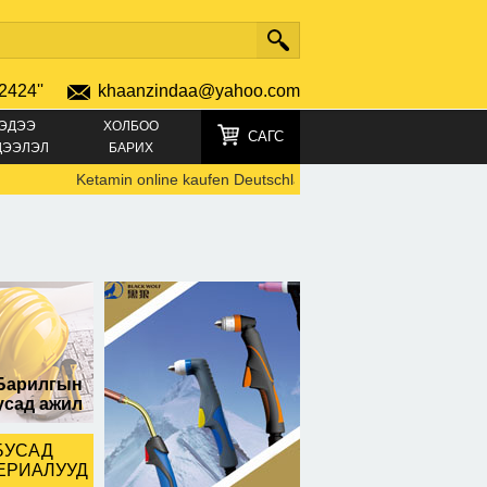
2424''
khaanzindaa@yahoo.com
ЭДЭЭ
ХОЛБОО
САГС
ДЭЭЛЭЛ
БАРИХ
Ketamin online kaufen Deutschland TELEGRAMM +49152196
Барилгын
усад ажил
БУСАД
ЕРИАЛУУД