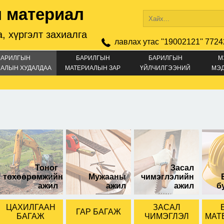
 материал
, хүргэлт захиалга
лавлах утас ''19002121'' 7724
БАРИЛГЫН
БАРИЛГЫН
БАРИЛГЫН
М
АЛЫН ХУДАЛДАА
МАТЕРИАЛЫН ЗАР
ҮЙЛЧИЛГЭЭНИЙ
МЭ
ЗАР
диаметртэй
Тоног
Засал
төхөөрөмжийн
Мужааны
чимэглэлийн
ажил
ажил
ажил
б
ЦАХИЛГААН
ЗАСАЛ
ГАР БАГАЖ
БАГАЖ
ЧИМЭГЛЭЛ
МАТ