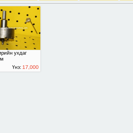
рийн ухдаг
өм
17,000
Үнэ:
ТӨГРӨГ