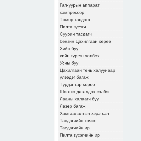
Гагнуурын аппарат
компрессор
Төмөр тасдагч
Пилта зүсэгч
Суурин тасдагч
бензин Цахилгаан хөрөө
Хийн буу
хийн түргэн холбох
Усны буу
Цахилгаан тень халуунаар
үлээдэг багаж
Түрдэг гар хөрөө
Шоотко дагалдах сэлбэг
Лааны халаагч буу
Лазер багаж
Хамгаалалтын хэрэгсэл
Тасдагчийн точил
Тасдагчийн ир
Пилта зүсэгчийн ир