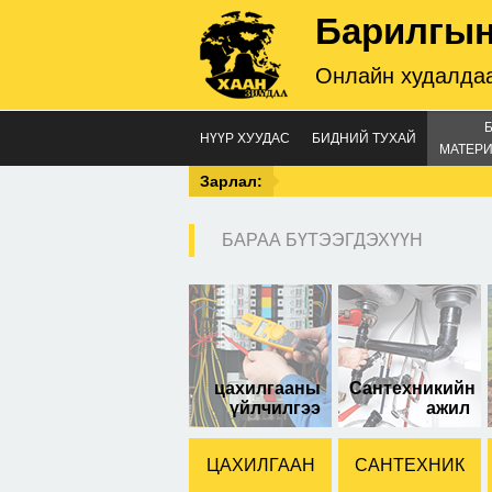
Барилгын
Онлайн худалдаа
НҮҮР ХУУДАС
БИДНИЙ ТУХАЙ
МАТЕРИ
Зарлал:
БАРАА БҮТЭЭГДЭХҮҮН
60 
цахилгааны
Сантехникийн
үйлчилгээ
ажил
ЦАХИЛГААН
САНТЕХНИК