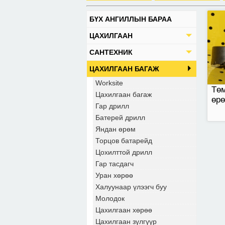
БҮХ АНГИЛЛЫН БАРАА
ЦАХИЛГААН
САНТЕХНИК
ЦАХИЛГААН БАГАЖ
Worksite
Төм
Цахилгаан багаж
өр
Гар дрилл
Батерей дрилл
Яндан өрөм
Торцов батарейд
Цохилттой дрилл
Гар тасдагч
Уран хөрөө
Халуунаар үлээгч буу
Молодок
Цахилгаан хөрөө
Цахилгаан зүлгүүр