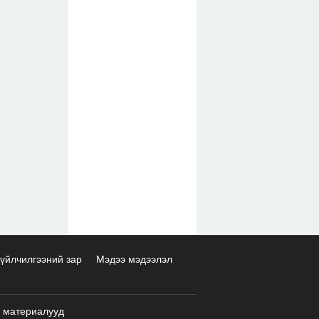
үйлчилгээний зар
Мэдээ мэдээлэл
 материалууд