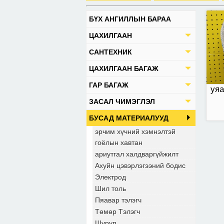
БҮХ АНГИЛЛЫН БАРАА
ЦАХИЛГААН
САНТЕХНИК
ЦАХИЛГААН БАГАЖ
ГАР БАГАЖ
уяа
ЗАСАЛ ЧИМЭГЛЭЛ
БУСАД МАТЕРИАЛУУД
эрчим хүчний хэмнэлтэй
гоёлын хавтан
ариутгал халдваргүйжилт
Ахуйн цэвэрлэгээний бодис
Электрод
Шил толь
Пяавар тэлэгч
Төмөр Тэлэгч
Шуруп