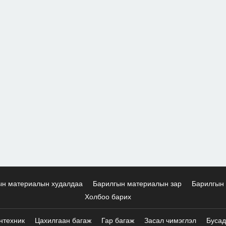
ын материалын худалдаа
Барилгын материалын зар
Барилгын 
Холбоо барих
нтехник
Цахилгаан багаж
Гар багаж
Засал чимэглэл
Бусад