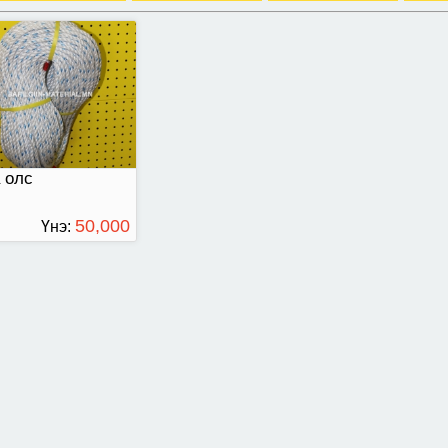
 олс
50,000
Үнэ:
ТӨГРӨГ