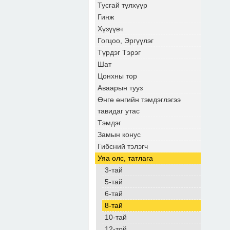
Тусгай түлхүүр
Гинж
Хүзүүвч
Гогцоо, Эргүүлэг
Түрдэг Тэрэг
Шат
Цонхны тор
Аваарын тууз
Өнгө өнгийн тэмдэглэгээ
тавидаг утас
Тэмдэг
Замын конус
Гибсний тэлэгч
Уяа олс, татлага
3-тай
5-тай
6-тай
8-тай
10-тай
12-той