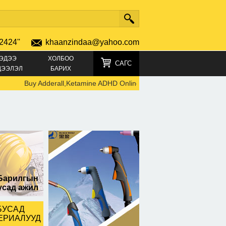
2424''
khaanzindaa@yahoo.com
ЭДЭЭ
ХОЛБОО
САГС
ДЭЭЛЭЛ
БАРИХ
Buy Adderall,Ketamine ADHD Online: TELEGRAM +49152196927
Барилгын
усад ажил
БУСАД
ЕРИАЛУУД