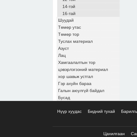
14-тэй
16-тай
Шуудай
Төмөр утас
Төмөр тор
Туслах материал
Азуст
Лац
Хамгаалалтын тор
цэвэрлэгээний материал
хор шавьж устгал
Гэр ахуйн бараа
Галын аюулгүй байдал
Бусад
Нүүр хуудас
Бидний тухай
Барилг
Цахилгаан
Са