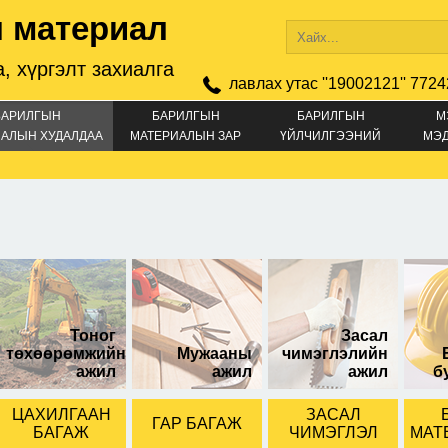
 материал
, хүргэлт захиалга
лавлах утас ''19002121'' 7724
БАРИЛГЫН
БАРИЛГЫН
БАРИЛГЫН
М
АЛЫН ХУДАЛДАА
МАТЕРИАЛЫН ЗАР
ҮЙЛЧИЛГЭЭНИЙ
МЭ
ЗАР
 диаметртэй
Тоног
Засал
төхөөрөмжийн
Мужааны
чимэглэлийн
ажил
ажил
ажил
б
ЦАХИЛГААН
ЗАСАЛ
ГАР БАГАЖ
БАГАЖ
ЧИМЭГЛЭЛ
МАТ